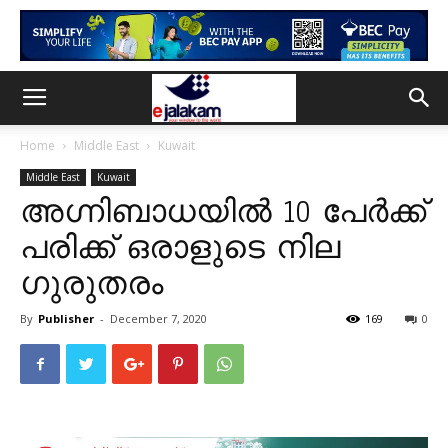
Home
Middle East
Kuwait
Middle East
Kuwait
അഗ്നിബാധയിൽ 10 പേർക്ക്
പരിക്ക് ഒരാളുടെ നില
ഗുരുതരം
By
Publisher
-
December 7, 2020
169
0