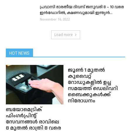
പ്രവാസി ഭാരതീയ ദിവസ് ജനുവരി 8 – 10 വരെ
ഇൻഡോറിൽ, ക്ഷണവുമായി ഇന്ത്യൻ...
November 16, 2022
Load more
HOT NEWS
ജൂൺ 1 മുതൽ
കുവൈറ്റ്
റോഡുകളിൽ ഉച്ച
സമയത്ത് ഡെലിവറി
ബൈക്കുകൾക്ക്
നിരോധനം
ബയോമെട്രിക്
ഫിംഗർപ്രിൻ്റ്
സേവനങ്ങൾ രാവിലെ
8 മുതൽ രാത്രി 8 വരെ