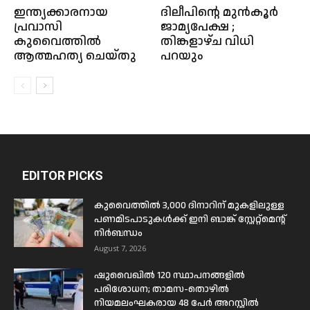
ഇന്ത്യക്കാരനായ
ദിലീപിന്റെ മുൻ‌കൂർ
പ്രവാസി
ജാമ്യപേക്ഷ ;
കുവൈത്തിൽ
തിങ്കളാഴ്ച വിധി
ആത്മഹത്യ ചെയ്തു
പറയും
EDITOR PICKS
കുവൈത്തിൽ 3,000 ദിനാറിന് മുകളിലുള്ള
പണമിടപാടുകൾക്ക് ഇനി ബാങ്ക് സ്റ്റേറ്റ്മെന്റ്
നിർബന്ധം
August 7, 2026
ഷുവൈഖിൽ 120 സ്ഥാപനങ്ങളിൽ
പരിശോധന; താമസ-തൊഴിൽ
നിയമലംഘകരായ 48 പേർ അറസ്റ്റിൽ