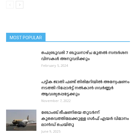
MOST POPULAR
ഫെബ്രുവരി 7 ബുധനാഴ്ച മുതൽ സന്ദർശന
വിസകൾ അനുവദിക്കും
February 5, 2024
പട്ടിക ജാതി ഫണ്ട് തിരിമറിയില്‍ അന്വേഷണം
നടത്തി റിപ്പോര്‍ട്ട് നല്‍കാന്‍ ഗവർണ്ണർ
ആവശ്യപ്പെട്ടേക്കും
November 7, 2022
ബോംബ് ഭീഷണിയെ തുടർന്ന്
കുവൈത്തിലേക്കുള്ള ഗൾഫ് എയർ വിമാനം
ലാൻഡ് ചെയ്തു
June 9, 2025