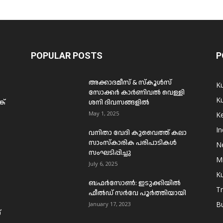
POPULAR POSTS
P
അക്കാദമീസ് & സ്കൂൾസ്
K
സോക്കർ കാർണിവൽ വെള്ളി
Ku
ക്
ശനി ദിവസങ്ങളിൽ
May 1, 2025
Ke
In
വനിതാ വേദി കുവൈത്ത് കലാ
സാംസ്കാരിക പരിപാടികൾ
N
സംഘടിപ്പിച്ചു
Mi
July 6, 2025
Ku
ബഫര്‍സോണ്‍: ഇടുക്കിയില്‍
T
ഫീല്‍ഡ് സര്‍വേ പൂര്‍ത്തിയായി
B
January 17, 2023
്