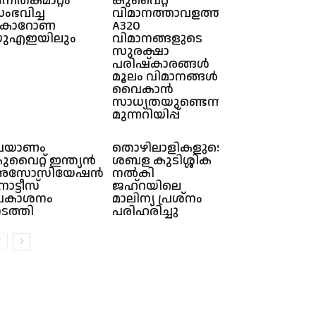
നിതകമാറ്റം
കുവൈറ്റ്
ംഭവിച്ച
വിമാനത്താവളത്തിൽ
കൊറോണ
A320
ുഎഇയിലും
വിമാനങ്ങളുടെ
സുരക്ഷാ
പരിഷ്കാരങ്ങൾ
മൂലം വിമാനങ്ങൾ
വൈകാൻ
സാധ്യതയുണ്ടെന്ന്
മുന്നറിയിപ്പ്
്രയാണം
തൊഴിലാളികളുടെ
ുവൈറ്റ് ഇന്ത്യൻ
ശബള കുടിശ്ശിക
അസോസിയേഷൻ
നൽകി
ോട്ടീസ്
ജഹ്റയിലെ
്രകാശനം
മാലിന്യ പ്രശ്നം
ടത്തി
പരിഹരിച്ചു