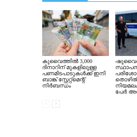
കുവൈത്തിൽ 3,000
ഷുവൈഖ
ദിനാറിന് മുകളിലുള്ള
സ്ഥാപന
പണമിടപാടുകൾക്ക് ഇനി
പരിശോ
ബാങ്ക് സ്റ്റേറ്റ്മെന്റ്
തൊഴി
നിർബന്ധം
നിയമല
പേർ അറസ