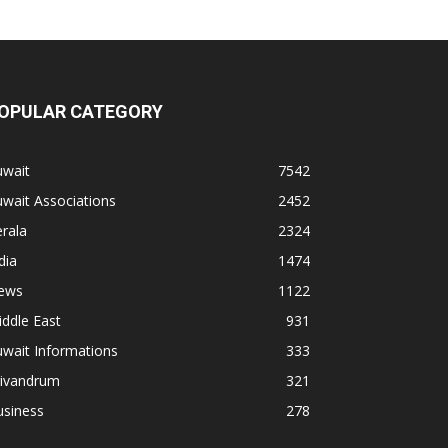
OPULAR CATEGORY
uwait
7542
wait Associations
2452
rala
2324
dia
1474
ews
1122
ddle East
931
wait Informations
333
rivandrum
321
usiness
278