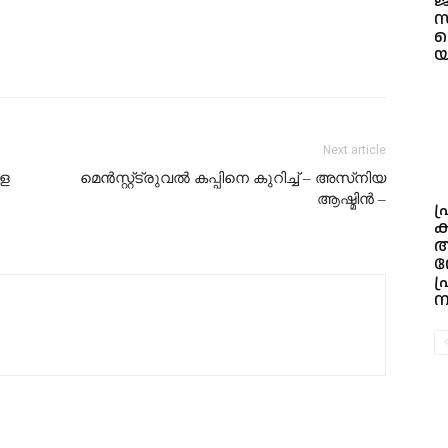
ജ
സ
യ
Next article
പള
മെൻസ്റ്റ്ട്രുവൽ കപ്പിനെ കുറിച്ച് – അസ്‌നിയ
ആഷ്മിൻ –
പ
ക
ന
പ
ന