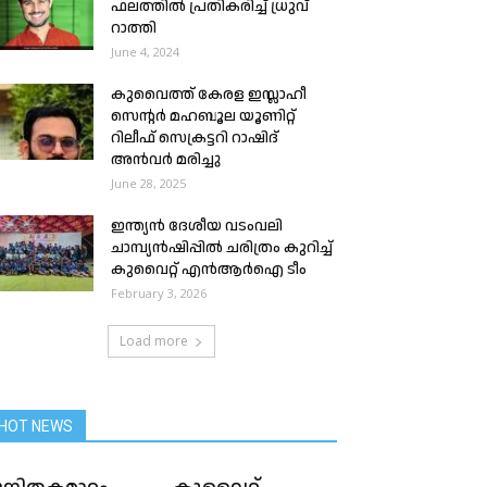
ഫലത്തിൽ പ്രതികരിച്ച് ധ്രുവ്
റാത്തി
June 4, 2024
കുവൈത്ത് കേരള ഇസ്ലാഹീ
സെന്റർ മഹബൂല യൂണിറ്റ്
റിലീഫ് സെക്രട്ടറി റാഷിദ്
അൻവർ മരിച്ചു
June 28, 2025
ഇന്ത്യൻ ദേശീയ വടംവലി
ചാമ്പ്യൻഷിപ്പിൽ ചരിത്രം കുറിച്ച്
കുവൈറ്റ് എൻആർഐ ടീം‌
February 3, 2026
Load more
HOT NEWS