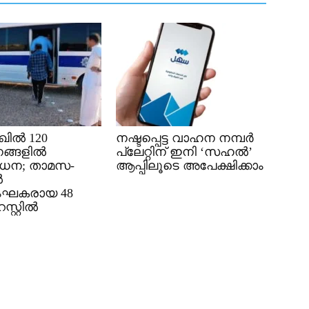
ിൽ 120
നഷ്ടപ്പെട്ട വാഹന നമ്പർ
ങ്ങളിൽ
പ്ലേറ്റിന് ഇനി ‘സഹൽ’
ധന; താമസ-
ആപ്പിലൂടെ അപേക്ഷിക്കാം
ൽ
ംഘകരായ 48
്റ്റിൽ