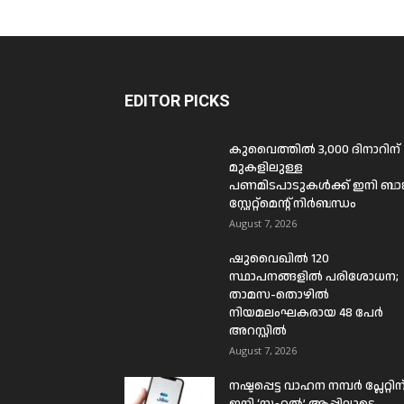
EDITOR PICKS
കുവൈത്തിൽ 3,000 ദിനാറിന്
മുകളിലുള്ള
പണമിടപാടുകൾക്ക് ഇനി ബാങ്
സ്റ്റേറ്റ്മെന്റ് നിർബന്ധം
August 7, 2026
ഷുവൈഖിൽ 120
സ്ഥാപനങ്ങളിൽ പരിശോധന;
താമസ-തൊഴിൽ
നിയമലംഘകരായ 48 പേർ
അറസ്റ്റിൽ
August 7, 2026
നഷ്ടപ്പെട്ട വാഹന നമ്പർ പ്ലേറ്റിന
ഇനി ‘സഹൽ’ ആപ്പിലൂടെ