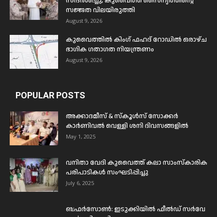
സന്ദർശിച്ചു; കുവൈത്ത് സൈന്യത്തിന്റെ
സജ്ജത വിലയിരുത്തി
August 9, 2026
കുവൈത്തിൽ കിംഗ് ഫഹദ് റോഡിൽ ഒരാഴ്ച
ഭാഗിക ഗതാഗത നിയന്ത്രണം
August 9, 2026
POPULAR POSTS
അക്കാദമീസ് & സ്കൂൾസ് സോക്കർ
കാർണിവൽ വെള്ളി ശനി ദിവസങ്ങളിൽ
May 1, 2025
വനിതാ വേദി കുവൈത്ത് കലാ സാംസ്കാരിക
പരിപാടികൾ സംഘടിപ്പിച്ചു
July 6, 2025
ബഫര്‍സോണ്‍: ഇടുക്കിയില്‍ ഫീല്‍ഡ് സര്‍വേ