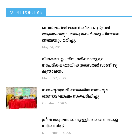
MOST POPULAR
ബാങ്ക് ജപ്തി ഭയന്ന് തീ കൊളുത്തി
ആത്മഹത്യാ ശ്രമം; മകൾക്കു പിന്നാലെ
അമ്മയും മരിച്ചു.
May 14, 2019
വിലക്കയറ്റം നിയന്ത്രിക്കാനുള്ള
നടപടികളുമായി കുവൈത്ത് വാണിജ്യ
മന്ത്രാലയം
March 22, 2022
സൗഹൃദവേദി സാൽമിയ സൗഹൃദ
ഓണാഘോഷം സംഘടിപ്പിച്ചു
October 7, 2024
ഗ്രീൻ ഐലൻഡിനുള്ളിൽ ബാർബിക്യൂ
നിരോധിച്ചു
December 18, 2020