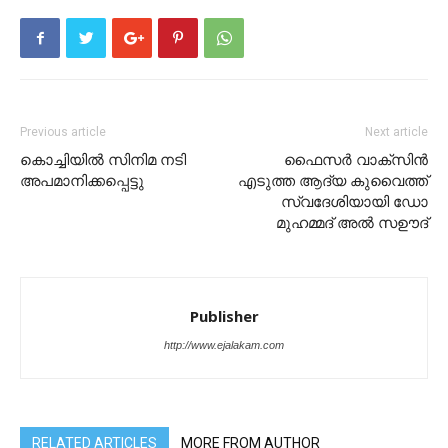
Previous article
Next article
കൊച്ചിയിൽ സിനിമ നടി
ഫൈസർ വാക്സിൻ
അപമാനിക്കപ്പെട്ടു
എടുത്ത ആദ്യ കുവൈത്ത്
സ്വദേശിയായി ഡോ
മുഹമ്മദ്‌ അൽ സഊദ്‌
Publisher
http://www.ejalakam.com
RELATED ARTICLES
MORE FROM AUTHOR