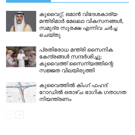
കുവൈറ്റ്, ഒമാൻ വിദേശകാര്യ
മന്ത്രിമാർ മേഖലാ വികസനങ്ങൾ,
സമുദ്ര സുരക്ഷ എന്നിവ ചർച്ച
ചെയ്തു
പ്രതിരോധ മന്ത്രി സൈനിക
കേന്ദ്രങ്ങൾ സന്ദർശിച്ചു;
കുവൈത്ത് സൈന്യത്തിന്റെ
സജ്ജത വിലയിരുത്തി
കുവൈത്തിൽ കിംഗ് ഫഹദ്
റോഡിൽ ഒരാഴ്ച ഭാഗിക ഗതാഗത
നിയന്ത്രണം