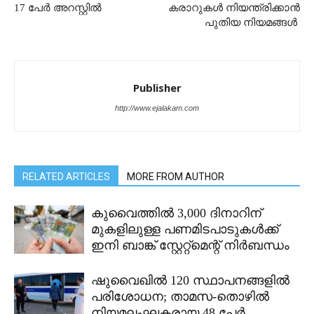
17 പേർ അറസ്റ്റിൽ
കരാറുകൾ നിയന്ത്രിക്കാൻ
പുതിയ നിയമങ്ങൾ
Publisher
http://www.ejalakam.com
RELATED ARTICLES
MORE FROM AUTHOR
കുവൈത്തിൽ 3,000 ദിനാറിന്
മുകളിലുള്ള പണമിടപാടുകൾക്ക്
ഇനി ബാങ്ക് സ്റ്റേറ്റ്മെന്റ് നിർബന്ധം
ഷുവൈഖിൽ 120 സ്ഥാപനങ്ങളിൽ
പരിശോധന; താമസ-തൊഴിൽ
നിയമലംഘകരായ 48 പേർ