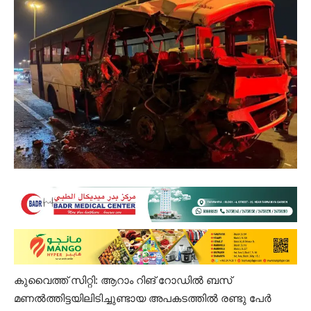
കുവൈത്ത് സിറ്റി: ആറാം റിങ് റോഡിൽ ബസ്
മണൽത്തിട്ടയിലിടിച്ചുണ്ടായ അപകടത്തിൽ രണ്ടു പേർ