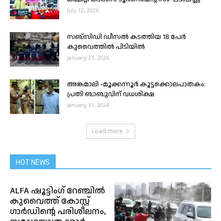
July 12, 2026
സബ്‌സിഡി ഡീസൽ കടത്തിയ 18 പേർ
കുവൈത്തിൽ പിടിയിൽ
January 21, 2026
അങ്കമാലി -മൂക്കന്നൂർ കൂട്ടക്കൊലപാതകം:
പ്രതി ബാബുവിന് വധശിക്ഷ
January 31, 2024
Load more
HOT NEWS
ALFA ഷൂട്ടിംഗ് റേഞ്ചിൽ
കുവൈത്ത് കോസ്റ്റ്
ഗാർഡിൻ്റെ പരിശീലനം,