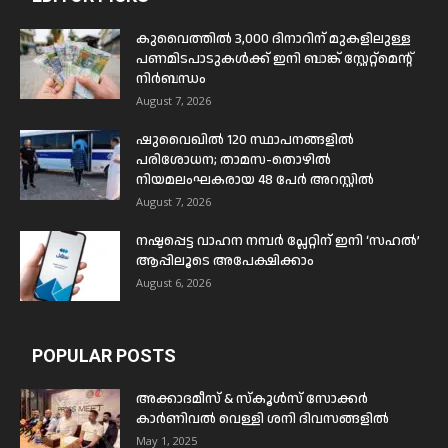
കുവൈത്തിൽ 3,000 ദിനാറിന് മുകളിലുള്ള
പണമിടപാടുകൾക്ക് ഇനി ബാങ്ക് സ്റ്റേറ്റ്മെന്റ്
നിർബന്ധം
August 7, 2026
ഷുവൈഖിൽ 120 സ്ഥാപനങ്ങളിൽ
പരിശോധന; താമസ-തൊഴിൽ
നിയമലംഘകരായ 48 പേർ അറസ്റ്റിൽ
August 7, 2026
നഷ്ടപ്പെട്ട വാഹന നമ്പർ പ്ലേറ്റിന് ഇനി ‘സഹൽ’
ആപ്പിലൂടെ അപേക്ഷിക്കാം
August 6, 2026
POPULAR POSTS
അക്കാദമീസ് & സ്കൂൾസ് സോക്കർ
കാർണിവൽ വെള്ളി ശനി ദിവസങ്ങളിൽ
May 1, 2025