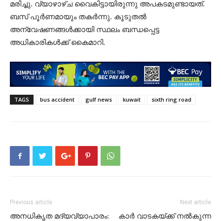
മരിച്ചു. വ്യാഴാഴ്ച വൈകിട്ടായിരുന്നു അപകടമുണ്ടായത്.
ബസ് പൂർണമായും തകർന്നു. കൂടുതൽ
അന്വേഷണങ്ങൾക്കായി സ്ഥലം ബന്ധപ്പെട്ട
അധികാരികൾക്ക് കൈമാറി.
TAGS
bus accident
gulf news
kuwait
sixth ring road
Previous article
Next article
അനധികൃത മദ്യവ്യാപാരം:
കാർ വാടകയ്ക്ക് നൽകുന്ന