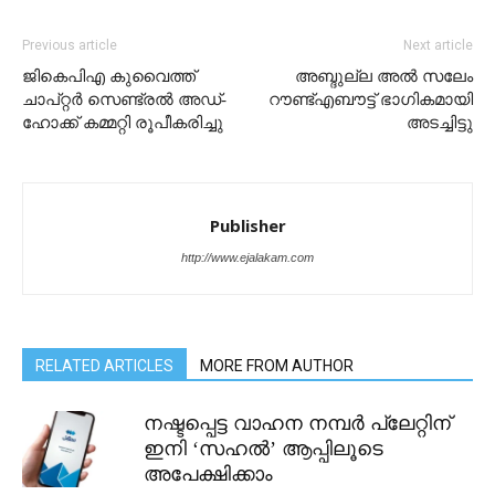
Previous article
Next article
ജികെപിഎ കുവൈത്ത്‌
അബ്ദുല്ല അൽ സലേം
ചാപ്റ്റർ സെണ്ട്രൽ അഡ്‌-
റൗണ്ട്എബൗട്ട് ഭാഗികമായി
ഹോക്ക്‌ കമ്മറ്റി രൂപീകരിച്ചു
അടച്ചിട്ടു
Publisher
http://www.ejalakam.com
RELATED ARTICLES
MORE FROM AUTHOR
നഷ്ടപ്പെട്ട വാഹന നമ്പർ പ്ലേറ്റിന്
ഇനി ‘സഹൽ’ ആപ്പിലൂടെ
അപേക്ഷിക്കാം