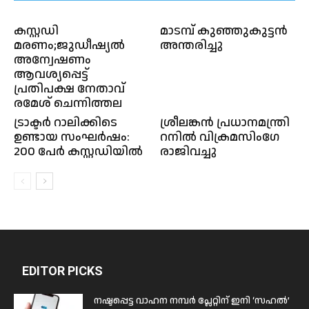
കസ്റ്റഡി
മാടമ്പ് കുഞ്ഞുകുട്ടന്‍
മരണം;ജുഡീഷ്യൽ
അന്തരിച്ചു
അന്വേഷണം
ആവശ്യപ്പെട്ട്
പ്രതിപക്ഷ നേതാവ്
രമേശ് ചെന്നിത്തല
ട്രാക്ടർ റാലിക്കിടെ
ശ്രീലങ്കൻ പ്രധാനമന്ത്രി
ഉണ്ടായ സംഘർഷം:
റനില്‍ വിക്രമസിംഗേ
200 പേർ കസ്റ്റഡിയിൽ
രാജിവച്ചു
EDITOR PICKS
നഷ്ടപ്പെട്ട വാഹന നമ്പർ പ്ലേറ്റിന് ഇനി ‘സഹൽ’