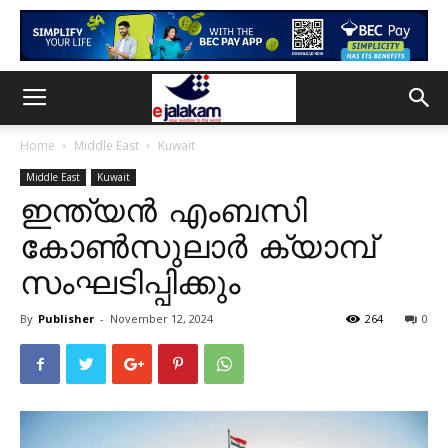
Home
Middle East
Kuwait
Middle East
Kuwait
ഇന്ത്യൻ എംബസി
കോൺസുലാർ ക്യാമ്പ്
സംഘടിപ്പിക്കും
By
Publisher
-
November 12, 2024
264
0