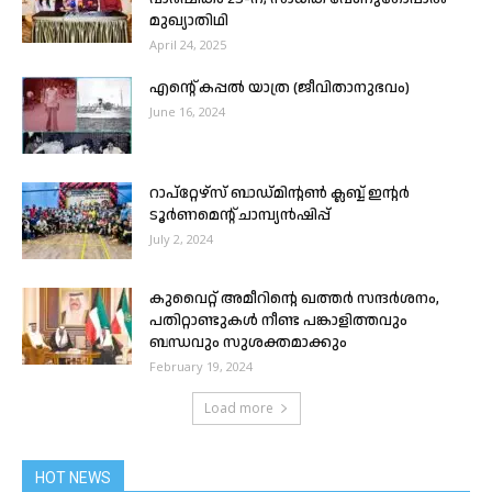
മുഖ്യാതിഥി
April 24, 2025
എന്റെ് കപ്പൽ യാത്ര (ജീവിതാനുഭവം)
June 16, 2024
റാപ്റ്റേഴ്സ് ബാഡ്മിന്റൺ ക്ലബ്ബ് ഇന്റർ
ടൂർണമെന്റ് ചാമ്പ്യൻഷിപ്പ്
July 2, 2024
കുവൈറ്റ് അമീറിന്റെ ഖത്തർ സന്ദർശനം,
പതിറ്റാണ്ടുകൾ നീണ്ട പങ്കാളിത്തവും
ബന്ധവും സുശക്തമാക്കും
February 19, 2024
Load more
HOT NEWS