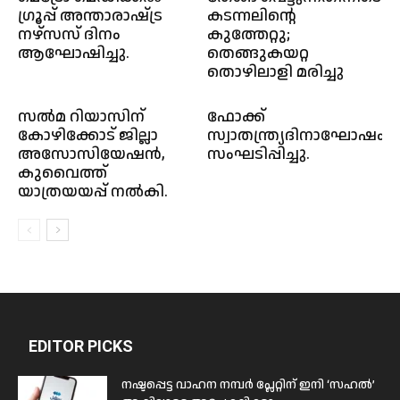
ഗ്രൂപ്പ് അന്താരാഷ്‌ട്ര
കടന്നലിൻ്റെ
നഴ്‌സസ് ദിനം
കുത്തേറ്റു;
ആഘോഷിച്ചു.
തെങ്ങുകയറ്റ
തൊഴിലാളി മരിച്ചു
സൽമ റിയാസിന്
ഫോക്ക്
കോഴിക്കോട് ജില്ലാ
സ്വാതന്ത്ര്യദിനാഘോഷം
അസോസിയേഷൻ,
സംഘടിപ്പിച്ചു.
കുവൈത്ത്‌‌
യാത്രയയപ്പ് നൽകി.
EDITOR PICKS
നഷ്ടപ്പെട്ട വാഹന നമ്പർ പ്ലേറ്റിന് ഇനി ‘സഹൽ’