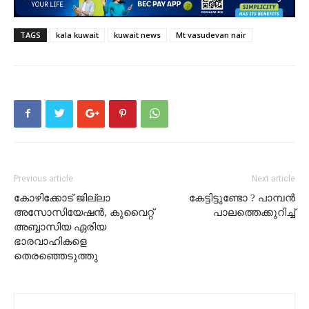
TAGS
kala kuwait
kuwait news
Mt vasudevan nair
Previous article
Next article
കോഴിക്കോട് ജില്ലാ
കേട്ടിട്ടുണ്ടോ ? പാമ്പൻ
അസോസിയേഷന്‍, കുവൈറ്റ്‌‌
പാലത്തെക്കുറിച്ച്
അബ്ബാസിയ ഏരിയ
ഭാരവാഹികളെ
തെരഞ്ഞെടുത്തു