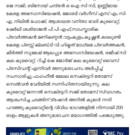
ജെ സജി, ബിനോയ്‌ ചന്ദ്രൻ ഒ ഐ സി സി, ഉണ്ണിമായ
കേരള അസോസിയേഷൻ, ജോബി വർഗീസ് എസ് എം സി
എ, നിഖിൽ ഫോക്ക്, ആശാലത വനിതാ വേദി കുവൈറ്റ്‌,
ഷേർലി ശശിരാജൻ പി പി എഫ്,സാംസ്കാരിക
പ്രവർത്തകൻ മണികണ്ഠൻ വട്ടംകുളം,കൃഷ്ണൻ കടലുണ്ടി
കേരള പ്രസ്സ് ക്ലബ്,ടി വി ഹിക്മത് മാധ്യമ പ്രവർത്തകൻ,
കീർത്തി സുമേഷ് ആലപ്പുഴ അസോസിയേഷൻ, രജീഷ് സി
കല കുവൈറ്റ്‌, റിച്ചി കെ ജോർജ് കല കുവൈറ്റ്‌ വൈസ്
പ്രസിഡന്റ് എന്നിവർ അനുശോചനം അർപ്പിച്ച്
സംസാരിച്ചു.ഫഹഹീൽ മേഖല സെക്രട്ടറി തോമസ്
സെൽവൻ വേദിയിൽ സന്നിഹിതനായിരുന്നു. കല
കുവൈറ്റ്‌ ജനറൽ സെക്രട്ടറി സജി തോമസ് സ്വാഗതം
ആശംസിച്ച ചടങ്ങിന് ട്രഷറർ അനിൽ കുമാർ നന്ദി
പറഞ്ഞു.കുവൈറ്റിന്റെ വിവിധ ഭാഗങ്ങളിൽ നിന്നായി 200
ഓളം ആളുകൾ അനുശോചന യോഗത്തിൽ പങ്കെടുത്തു.