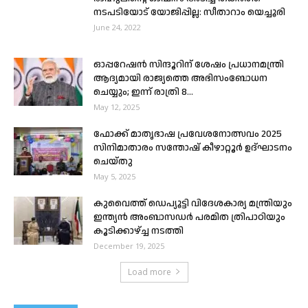
നടപടിയോട് യോജിപ്പില്ല: സീതാറാം യെച്ചൂരി
June 24, 2022
ഓപ്പറേഷൻ സിന്ദൂറിന് ശേഷം പ്രധാനമന്ത്രി
ആദ്യമായി രാജ്യത്തെ അഭിസംബോധന
ചെയ്യും; ഇന്ന് രാത്രി 8...
May 12, 2025
ഫോക്ക് മാതൃഭാഷ പ്രവേശനോത്സവം 2025
സിനിമാതാരം സന്തോഷ് കീഴാറ്റൂർ ഉദ്ഘാടനം
ചെയ്തു
May 5, 2025
കുവൈത്ത് ഡെപ്യൂട്ടി വിദേശകാര്യ മന്ത്രിയും
ഇന്ത്യൻ അംബാസഡർ പരമിത ത്രിപാഠിയും
കൂടിക്കാഴ്ച്ച നടത്തി
December 19, 2025
Load more