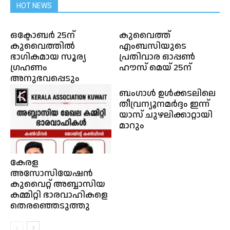
HOT NEWS
ഒക്ടോബർ 25ന്
കുവൈത്ത്
കുവൈത്തിൽ
എംബസിയുടെ
ഭാഗികമായ സൂര്യ
പ്രതിവാര ഓപ്പൺ
ഗ്രഹണം
ഹൗസ് മെയ് 25ന്
അനുഭവപ്പെടും
ബംഗാള്‍ ഉള്‍ക്കടലിലെ
തീവ്രന്യൂനമര്‍ദ്ദം ഇന്ന്
യാസ് ചുഴലിക്കാറ്റായി
മാറും
കേരള
അസോസിയേഷൻ
കുവൈറ്റ് അബ്ബാസിയ
കമ്മിറ്റി ഭാരവാഹികളെ
തെരഞ്ഞെടുത്തു