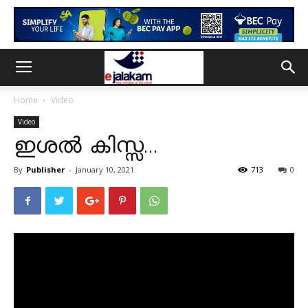
Home
Video
Video
ഇശൽ കിസ്സ…
By
Publisher
-
January 10, 2021
713
0