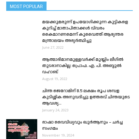
MOST POPULAR
മയക്കുമരുന്ന് ഉപയോഗിക്കുന്ന കുട്ടികളെ
കുറിച്ച് മാതാപിതാക്കൾ വിവരം
കൈമാറണമെന്ന് കുവൈത്ത് ആഭ്യന്തര
മന്ത്രാലയം അഭ്യർത്ഥിച്ചു
June 27, 2022
ആത്മാഭിമാനമുള്ളവർക്ക് മുസ്ലിം ലീഗിൽ
തുടരാനാകില്ല: പ്രൊഫ. എ. പി. അബ്ദുൽ
വഹാബ്
August 19, 2022
ചിന്ത ജെറോമിന് 8.5 ലക്ഷം രൂപ ശമ്പള
കുടിശ്ശിക അനുവദിച്ചു; ഉത്തരവ് ചിന്തയുടെ
ആവശ്യ...
January 24, 2023
ഭാഷാ വൈവിധ്യവും ഖുർആനും – ചർച്ച
സംഗമം
November 19, 2024