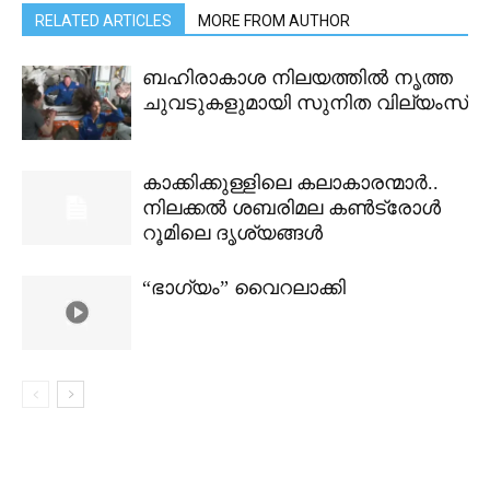
RELATED ARTICLES
MORE FROM AUTHOR
ബഹിരാകാശ നിലയത്തിൽ നൃത്ത
ചുവടുകളുമായി സുനിത വില്യംസ്
കാക്കിക്കുള്ളിലെ കലാകാരന്മാർ..
നിലക്കൽ ശബരിമല കൺട്രോൾ
റൂമിലെ ദൃശ്യങ്ങൾ
“ഭാഗ്യം” വൈറലാക്കി