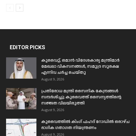
EDITOR PICKS
കുവൈറ്റ്, ഒമാൻ വിദേശകാര്യ മന്ത്രിമാർ
മേഖലാ വികസനങ്ങൾ, സമുദ്ര സുരക്ഷ
എന്നിവ ചർച്ച ചെയ്തു
August 9, 2026
പ്രതിരോധ മന്ത്രി സൈനിക കേന്ദ്രങ്ങൾ
സന്ദർശിച്ചു; കുവൈത്ത് സൈന്യത്തിന്റെ
സജ്ജത വിലയിരുത്തി
August 9, 2026
കുവൈത്തിൽ കിംഗ് ഫഹദ് റോഡിൽ ഒരാഴ്ച
ഭാഗിക ഗതാഗത നിയന്ത്രണം
August 9, 2026