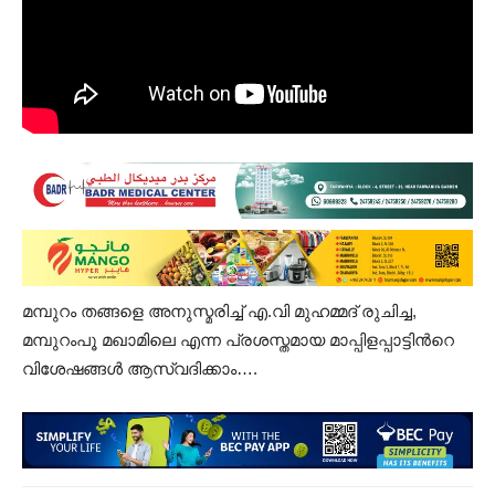
മമ്പുറം തങ്ങളെ അനുസ്മരിച്ച് എ.വി മുഹമ്മദ് രുചിച്ച,
മമ്പുറംപൂ മഖാമിലെ എന്ന പ്രശസ്തമായ മാപ്പിളപ്പാട്ടിൻറെ
വിശേഷങ്ങൾ ആസ്വദിക്കാം….