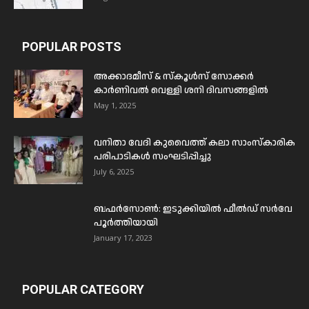
POPULAR POSTS
അക്കാദമീസ് & സ്കൂൾസ് സോക്കർ
കാർണിവൽ വെള്ളി ശനി ദിവസങ്ങളിൽ
May 1, 2025
വനിതാ വേദി കുവൈത്ത് കലാ സാംസ്കാരിക
പരിപാടികൾ സംഘടിപ്പിച്ചു
July 6, 2025
ബഫര്‍സോണ്‍: ഇടുക്കിയില്‍ ഫീല്‍ഡ് സര്‍വേ
പൂര്‍ത്തിയായി
January 17, 2023
POPULAR CATEGORY