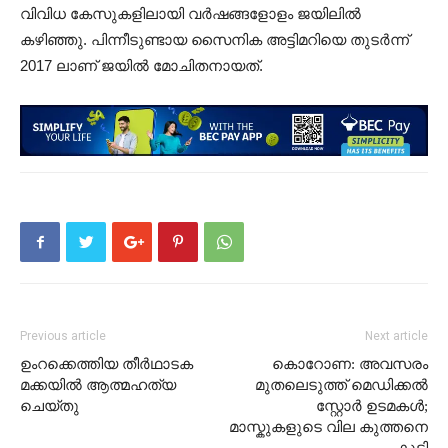
വിവിധ കേസുകളിലായി വർഷങ്ങളോളം ജയിലിൽ
കഴിഞ്ഞു. പിന്നീടുണ്ടായ സൈനിക അട്ടിമറിയെ തുടർന്ന്
2017 ലാണ് ജയിൽ മോചിതനായത്.
Previous article
Next article
ഉംറക്കെത്തിയ തീർഥാടക
കൊറോണ: അവസരം
മക്കയിൽ ആത്മഹത്യ
മുതലെടുത്ത് മെഡിക്കൽ
ചെയ്തു
സ്റ്റോർ ഉടമകൾ;
മാസ്കുകളുടെ വില കുത്തനെ