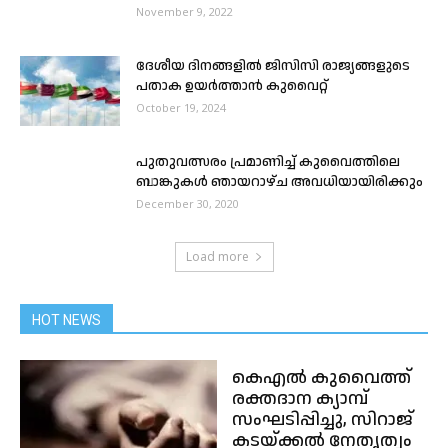
November 9, 2022
ദേശീയ ദിനങ്ങളിൽ ജിസിസി രാജ്യങ്ങളുടെ
പതാക ഉയർത്താൻ കുവൈറ്റ്
October 19, 2024
പുതുവത്സരം പ്രമാണിച്ച് കുവൈത്തിലെ
ബാങ്കുകള്‍ ഞായറാഴ്ച അവധിയായിരിക്കും
December 30, 2020
Load more
HOT NEWS
കെഎൽ കുവൈത്ത്
രക്തദാന ക്യാമ്പ്
സംഘടിപ്പിച്ചു, സിറാജ്
കടയ്ക്കൽ നേതൃത്വം