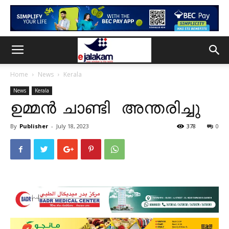
Home
News
Kerala
News
Kerala
ഉമ്മൻ ചാണ്ടി അന്തരിച്ചു
By
Publisher
-
July 18, 2023
378
0