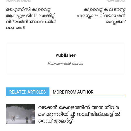
Previous article
Next article
ഒഐസിസി കുവൈറ്റ്
കുവൈറ്റ് ക ല ട്രസ്റ്റ്
ആലപ്പുഴ ജില്ലാ കമ്മിറ്റി
പുരസ്ക്കാരം വിദ്യാധരൻ
വിദ്യാർഥിക്ക് സൈക്കിൾ
മാസ്റ്റർക്ക്
കൈമാറി.
Publisher
http://www.ejalakam.com
RELATED ARTICLES
MORE FROM AUTHOR
വടക്കൻ കേരളത്തിൽ അതിതീവ്ര
മഴ മുന്നറിയിപ്പ്; നാല് ജില്ലകളിൽ
റെഡ് അലർട്ട്