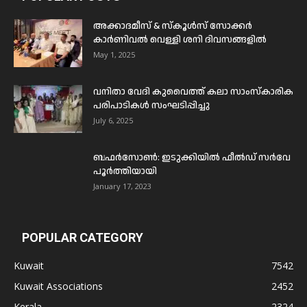
അക്കാദമീസ് & സ്കൂൾസ് സോക്കർ
കാർണിവൽ വെള്ളി ശനി ദിവസങ്ങളിൽ
May 1, 2025
വനിതാ വേദി കുവൈത്ത് കലാ സാംസ്കാരിക
പരിപാടികൾ സംഘടിപ്പിച്ചു
July 6, 2025
ബഫര്‍സോണ്‍: ഇടുക്കിയില്‍ ഫീല്‍ഡ് സര്‍വേ
പൂര്‍ത്തിയായി
January 17, 2023
POPULAR CATEGORY
Kuwait
7542
Kuwait Associations
2452
Kerala
2324