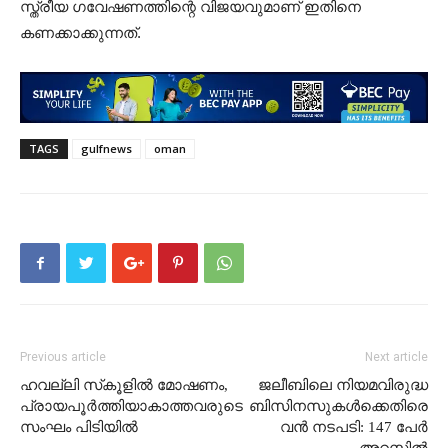
സ്ത്രീ​യ ഗ​വേ​ഷ​ണ​ത്തി​ന്റെ വി​ജ​യ​വു​മാ​ണ് ഇതിനെ
കണക്കാക്കുന്നത്.
TAGS
gulfnews
oman
Previous article
Next article
ഹവല്ലി സ്‌കൂളിൽ മോഷണം,
ജലീബിലെ നിയമവിരുദ്ധ
പ്രായപൂർത്തിയാകാത്തവരുടെ
ബിസിനസുകൾക്കെതിരെ
സംഘം പിടിയിൽ
വൻ നടപടി: 147 പേർ