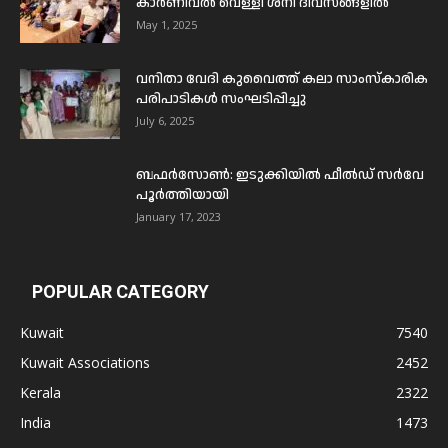
കാർണിവൽ വെള്ളി ശനി ദിവസങ്ങളിൽ
May 1, 2025
വനിതാ വേദി കുവൈത്ത് കലാ സാംസ്കാരിക
പരിപാടികൾ സംഘടിപ്പിച്ചു
July 6, 2025
ബഫര്‍സോണ്‍: ഇടുക്കിയില്‍ ഫീല്‍ഡ് സര്‍വേ
പൂര്‍ത്തിയായി
January 17, 2023
POPULAR CATEGORY
Kuwait
7540
Kuwait Associations
2452
Kerala
2322
India
1473