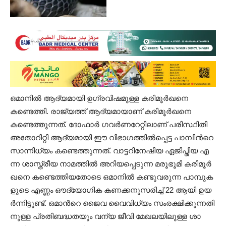
ഒമാനില്‍ ആദ്യമായി ഉഗ്രവിഷമുള്ള കരിമൂര്‍ഖനെ
കണ്ടെത്തി. രാജ്യത്ത് ആദ്യമായാണ് കരിമൂര്‍ഖനെ
കണ്ടെത്തുന്നത്. ദോഫാര്‍ ഗവര്‍ണറേറ്റിലാണ് പരിസ്ഥിതി
അതോറിറ്റി ആദ്യമായി ഈ വിഭാഗത്തില്‍പ്പെട്ട പാമ്പിന്‍റെ
സാന്നിധ്യം കണ്ടെത്തുന്നത്. വാ​ട്ട​റി​നേ​ഷി​യ ഏ​ജി​പ്തി​യ എ​
ന്ന ശാ​സ്ത്രീ​യ നാ​മ​ത്തി​ൽ അ​റി​യ​പ്പെ​ടു​ന്ന മ​രൂ​ഭൂ​മി ക​രിമൂ​ർ​
ഖ​നെ ക​ണ്ടെ​ത്തി​യ​തോ​ടെ ഒ​മാ​നി​ൽ ക​ണ്ടു​വ​രു​ന്ന പാ​മ്പു​ക​
ളു​ടെ എ​ണ്ണം ഔ​ദ്യോ​ഗി​ക ക​ണ​ക്ക​നു​സ​രി​ച്ച് 22 ആ​യി ഉ​യ​
ർ​ന്നിട്ടുണ്ട്. ഒ​മാന്‍റെ ജൈ​വ വൈ​വി​ധ്യം സം​ര​ക്ഷി​ക്കു​ന്ന​തി​
നു​ള്ള പ്ര​തി​ബദ്ധതയും വ​ന്യ ജീ​വി മേ​ഖ​ല​യി​ലു​ള്ള ശാ​