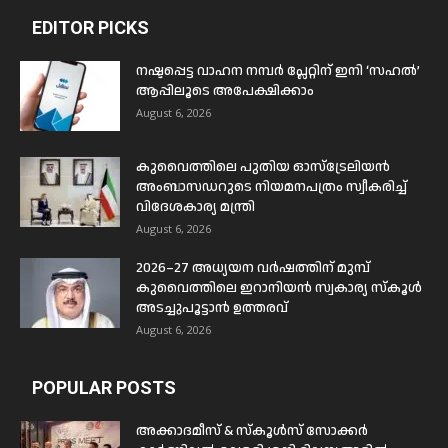
EDITOR PICKS
നഷ്ടപ്പെട്ട വാഹന നമ്പർ പ്ലേറ്റിന് ഇനി ‘സഹൽ’
ആപ്പിലൂടെ അപേക്ഷിക്കാം
August 6, 2026
കുവൈത്തിലെ പുതിയ ഓസ്ട്രേലിയൻ
അംബാസഡറുടെ നിയമനപത്രം സ്വീകരിച്ച്
വിദേശകാര്യ മന്ത്രി
August 6, 2026
2026–27 അധ്യയന വർഷത്തിന് മുമ്പ്
കുവൈത്തിലെ ഇറാനിയൻ സ്വകാര്യ സ്കൂൾ
അടച്ചുപൂട്ടാൻ ഉത്തരവ്
August 6, 2026
POPULAR POSTS
അക്കാദമീസ് & സ്കൂൾസ് സോക്കർ