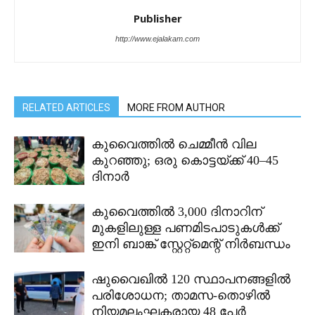
Publisher
http://www.ejalakam.com
RELATED ARTICLES
MORE FROM AUTHOR
കുവൈത്തിൽ ചെമ്മീൻ വില
കുറഞ്ഞു; ഒരു കൊട്ടയ്ക്ക് 40–45
ദിനാർ
കുവൈത്തിൽ 3,000 ദിനാറിന്
മുകളിലുള്ള പണമിടപാടുകൾക്ക്
ഇനി ബാങ്ക് സ്റ്റേറ്റ്മെന്റ് നിർബന്ധം
ഷുവൈഖിൽ 120 സ്ഥാപനങ്ങളിൽ
പരിശോധന; താമസ-തൊഴിൽ
നിയമലംഘകരായ 48 പേർ