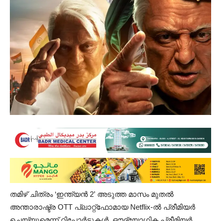
തമിഴ് ചിത്രം ‘ഇന്ത്യൻ 2’ അടുത്ത മാസം മുതൽ
അന്താരാഷ്ട്ര OTT പ്ലാറ്റ്‌ഫോമായ Netflix-ൽ പ്രീമിയർ
ചെയ്യുമെന്ന് റിപ്പോർട്ടുകൾ. ഔദ്യോഗിക പ്രീമിയർ