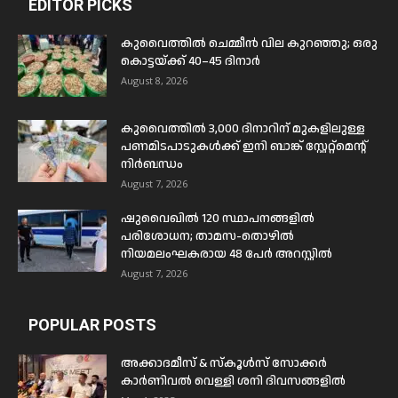
EDITOR PICKS
കുവൈത്തിൽ ചെമ്മീൻ വില കുറഞ്ഞു; ഒരു
കൊട്ടയ്ക്ക് 40–45 ദിനാർ
August 8, 2026
കുവൈത്തിൽ 3,000 ദിനാറിന് മുകളിലുള്ള
പണമിടപാടുകൾക്ക് ഇനി ബാങ്ക് സ്റ്റേറ്റ്മെന്റ്
നിർബന്ധം
August 7, 2026
ഷുവൈഖിൽ 120 സ്ഥാപനങ്ങളിൽ
പരിശോധന; താമസ-തൊഴിൽ
നിയമലംഘകരായ 48 പേർ അറസ്റ്റിൽ
August 7, 2026
POPULAR POSTS
അക്കാദമീസ് & സ്കൂൾസ് സോക്കർ
കാർണിവൽ വെള്ളി ശനി ദിവസങ്ങളിൽ