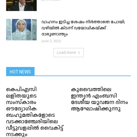
വാഹനം ഇടിച്ച ശേഷം നിർത്താതെ പോയി;
വഴിയിൽ കിടന്ന് വയോധികയ്ക്ക്
ദാരുണാന്ത്യം
June 2, 2025
Load more
HOT NEWS
കെപിഎസി
കുവൈത്തിലെ
ലളിതയുടെ
ഇന്ത്യൻ എംബസി
സംസ്‌കാരം
ദേശീയ യുവജന ദിനം
ഔദ്യോഗിക
ആഘോഷിക്കുന്നു
ബഹുമതികളോടെ
വടക്കാഞ്ചേരിയിലെ
വീട്ടുവളപ്പില്‍ വൈകിട്ട്
നടക്കും