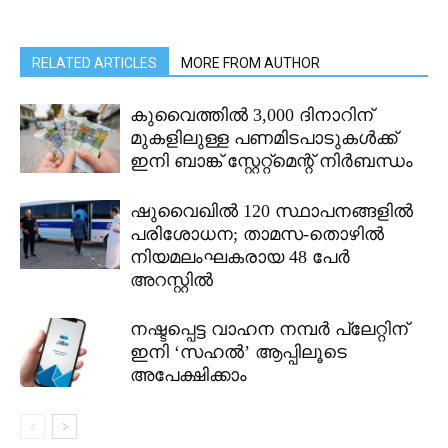
RELATED ARTICLES
MORE FROM AUTHOR
കുവൈത്തിൽ 3,000 ദിനാറിന്
മുകളിലുള്ള പണമിടപാടുകൾക്ക്
ഇനി ബാങ്ക് സ്റ്റേറ്റ്മെന്റ് നിർബന്ധം
ഷുവൈഖിൽ 120 സ്ഥാപനങ്ങളിൽ
പരിശോധന; താമസ-തൊഴിൽ
നിയമലംഘകരായ 48 പേർ
അറസ്റ്റിൽ
നഷ്ടപ്പെട്ട വാഹന നമ്പർ പ്ലേറ്റിന്
ഇനി ‘സഹൽ’ ആപ്പിലൂടെ
അപേക്ഷിക്കാം