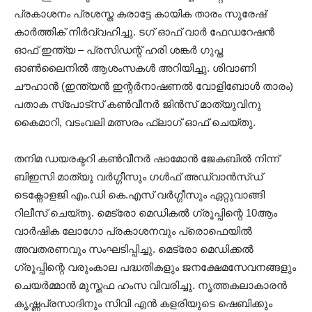
പ്രകാശനം പ്രശസ്ത കരാട്ടേ കായിക താരം സുരേഷ്‌
കാർത്തിക്‌ നിർവ്വഹിച്ചു. ടഗ്‌ ഓഫ്‌ വാർ ഫേഡറേഷൻ
ഓഫ്‌ ഇന്ത്യ – പ്രസിഡന്റ്‌ ഹരി ശങ്കർ ഗുപ്ത
ഓൺലൈനിൽ ആശംസകൾ അറിയിച്ചു. ശിവാണി
ചൗഹാൻ (ഇന്ത്യൻ ഇന്റർനാഷണൽ വോളിബോൾ താരം)
പതാക സ്പോട്സ്‌ കൺവീനർ ജിൻസ്‌ മാത്യുവിനു
കൈമാറി, വടംവലി മത്സരം ഫ്ലാഗ്‌ ഓഫ് ചെയ്തു.
തനിമ ഡയരക്ടറി ‌കൺവീനർ ഷാമോൻ ജേകബിൽ നിന്ന്
ബിഇസി മാത്യു വർഗ്ഗീസും ഗൾഫ്‌ അഡ്വാൻസ്‌ഡ്‌
ടെക്നോളജി എം.ഡി കെ.എസ്‌ വർഗ്ഗീസും ഏറ്റുവാങ്ങി
റിലീസ്‌ ചെയ്തു. മെട്രോ മെഡികൽ ഗ്രൂപ്പിന്റെ 10ആം
വാർഷിക ലോഗോ പ്രകാശനവും പ്രൊഫെയിൽ
അവതരണവും സംഘടിപ്പിച്ചു. മെട്രോ മെഡിക്കൽ
ഗ്രൂപ്പിന്റെ വരുംകാല പദ്ധതികളും ജനക്ഷേമസേവനങ്ങളും
ചെയർമ്മാൻ മുസ്തഫ ഹംസ വിവരിച്ചു. നൃത്തകലാകാരൻ
കൃഷ്ണപ്രസാദിനും സിവി എൻ കളരിയുടെ ഷെബിക്കും