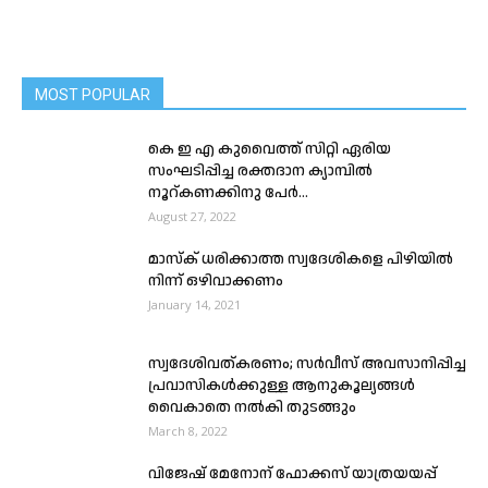
MOST POPULAR
കെ ഇ എ കുവൈത്ത് സിറ്റി ഏരിയ
സംഘടിപ്പിച്ച രക്തദാന ക്യാമ്പിൽ
നൂറ്കണക്കിനു പേർ...
August 27, 2022
മാസ്ക് ധരിക്കാത്ത സ്വദേശികളെ പിഴിയിൽ
നിന്ന് ഒഴിവാക്കണം
January 14, 2021
സ്വദേശിവത്കരണം; സർവീസ് അവസാനിപ്പിച്ച
പ്രവാസികൾക്കുള്ള ആനുകൂല്യങ്ങൾ
വൈകാതെ നൽകി തുടങ്ങും
March 8, 2022
വിജേഷ് മേനോന് ഫോക്കസ് യാത്രയയപ്പ്