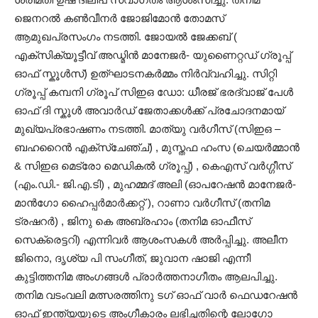
ജെനറൽ കൺവീനർ ജോജിമോൻ തോമസ്‌
ആമുഖപ്രസംഗം നടത്തി. ജോയൽ ജേക്കബ്‌‌ (
എക്സിക്യൂട്ടീവ്‌ അഡ്മിൻ‌ മാനേജർ- യുണൈറ്റഡ്‌ ഗ്രൂപ്പ്‌
ഓഫ്‌ സ്കൂൾസ്‌) ഉത്ഘാടനകർമ്മം നിർവ്വഹിച്ചു. സിറ്റി
ഗ്രൂപ്പ്‌ കമ്പനി ഗ്രൂപ്‌ സിഇഒ ഡോ: ധീരജ്‌ ഭരദ്വാജ്‌ പേൾ
ഓഫ്‌ ദി സ്കൂൾ അവാർഡ്‌ ജേതാക്കൾക്ക്‌ പ്രചോദനമായ്‌
മുഖ്യപ്രഭാഷണം നടത്തി. മാത്യു വർഗീസ്‌ (സിഇഒ –
ബഹറൈൻ എക്സ്ചേഞ്ച്‌) , മുസ്തഫ ഹംസ (ചെയർമ്മാൻ
& സിഇഒ മെട്രോ മെഡികൽ ഗ്രൂപ്പ്‌) , കെഎസ്‌ വർഗ്ഗീസ്‌
(എം.ഡി.- ജി.എ.ടി) , മുഹമ്മദ്‌ അലി (ഓപറേഷൻ മാനേജർ-
മാൻഗോ ഹൈപ്പർമാർക്കറ്റ്‌ ), റാണാ വർഗീസ്‌ (തനിമ
ട്രഷറർ) , ജിനു കെ അബ്രഹാം (തനിമ ഓഫീസ്‌
സെക്രെട്ടറി) എന്നിവർ ആശംസകൾ അർപ്പിച്ചു. അലീന
ജിനൊ, ദൃശ്യ പി സംഗീത്‌, ‌ജുവാന ഷാജി എന്നീ
കുട്ടിത്തനിമ അംഗങ്ങൾ പ്രാർത്തനാഗീതം ആലപിച്ചു.
തനിമ വടംവലി മത്സരത്തിനു ടഗ്‌ ഓഫ്‌ വാർ ഫെഡറേഷൻ
ഓഫ്‌ ഇന്ത്യയുടെ അംഗീകാരം ലഭിച്ചതിന്റെ ലോഗോ