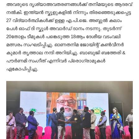
അവരുടെ ദൃശ്യാഅവതരണങ്ങൾക്ക്‌ തനിമയുടെ ആദരവ്‌
നൽകി. ഇന്ത്യൻ സ്കൂളുകളിൽ നിന്നും തിരഞ്ഞെടുക്കപ്പെട്ട
27 വിദ്യാർത്ഥികൾക്ക്‌ ഉള്ള എ.പി.ജെ. അബ്ദുൽ കലാം‌
പേൾ ഓഫ്‌ ദി സ്കൂൾ അവാർഡ്‌ ദാനം നടന്നു. തുടർന്ന്
20തോളം ടീമുകൾ പങ്കെടുത്ത 18ആം ദേശീയ വടംവലി
മത്സരം സംഘടിപ്പിച്ചു. ഓണതനിമ ജോയിന്റ്‌ കൺവീനർ
കുമാർ തൃത്താല നന്ദി അറിയിച്ചു. ബാബുജി ബത്തേരി &
പൗർണമി സംഗീത്‌ എന്നിവർ പ്രൊഗ്രാമുകൾ
ഏകോപിപ്പിച്ചു.