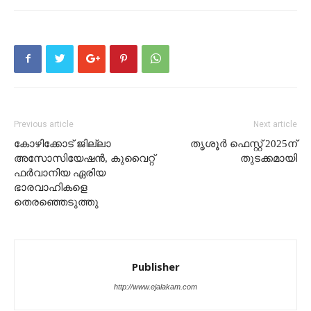
Previous article
Next article
കോഴിക്കോട് ജില്ലാ
തൃശൂർ ഫെസ്റ്റ് 2025ന്
അസോസിയേഷന്‍, കുവൈറ്റ്‌‌
തുടക്കമായി
ഫർവാനിയ ഏരിയ
ഭാരവാഹികളെ
തെരഞ്ഞെടുത്തു
Publisher
http://www.ejalakam.com