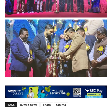
TAGS
kuwait news
onam
tanima