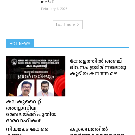
നൽകി
February 6, 2023
Load more
HOT NEWS
കേരളത്തിൽ അഞ്ച്‌
ദിവസം ഇടിമിന്നലോടു
കൂടിയ കനത്ത മഴ
കല കുവൈറ്റ്‌
അബ്ബാസിയ
മേഖലയ്ക്ക് പുതിയ
ഭാരവാഹികൾ
നിയമലംഘകരെ
കുവൈത്തിൽ