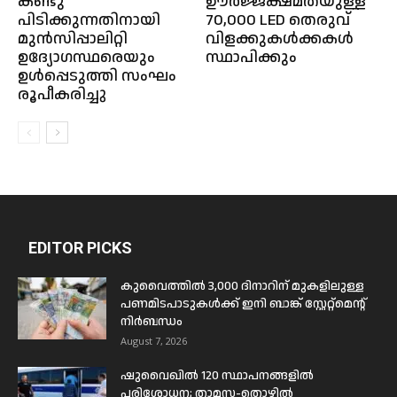
കണ്ടു
ഊർജ്ജക്ഷമതയുള്ള
പിടിക്കുന്നതിനായി
70,000 LED തെരുവ്
മുൻസിപ്പാലിറ്റി
വിളക്കുകൾക്കകൾ
ഉദ്യോഗസ്ഥരെയും
സ്ഥാപിക്കും
ഉൾപ്പെടുത്തി സംഘം
രൂപീകരിച്ചു
EDITOR PICKS
കുവൈത്തിൽ 3,000 ദിനാറിന് മുകളിലുള്ള
പണമിടപാടുകൾക്ക് ഇനി ബാങ്ക് സ്റ്റേറ്റ്മെന്റ്
നിർബന്ധം
August 7, 2026
ഷുവൈഖിൽ 120 സ്ഥാപനങ്ങളിൽ
പരിശോധന; താമസ-തൊഴിൽ