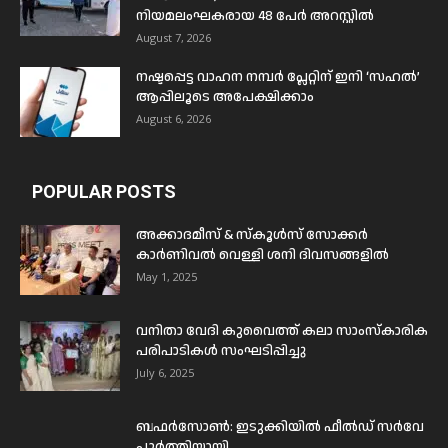
നിയമലംഘകരായ 48 പേർ അറസ്റ്റിൽ
August 7, 2026
നഷ്ടപ്പെട്ട വാഹന നമ്പർ പ്ലേറ്റിന് ഇനി ‘സഹൽ’
ആപ്പിലൂടെ അപേക്ഷിക്കാം
August 6, 2026
POPULAR POSTS
അക്കാദമീസ് & സ്കൂൾസ് സോക്കർ
കാർണിവൽ വെള്ളി ശനി ദിവസങ്ങളിൽ
May 1, 2025
വനിതാ വേദി കുവൈത്ത് കലാ സാംസ്കാരിക
പരിപാടികൾ സംഘടിപ്പിച്ചു
July 6, 2025
ബഫര്‍സോണ്‍: ഇടുക്കിയില്‍ ഫീല്‍ഡ് സര്‍വേ
പൂര്‍ത്തിയായി