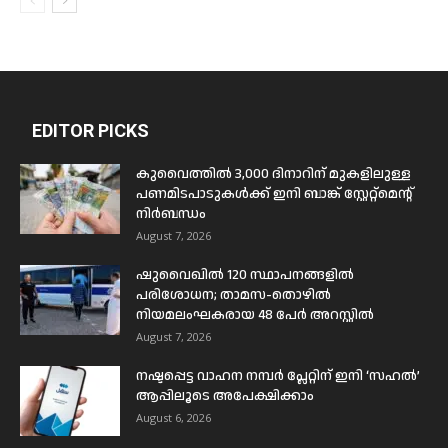
EDITOR PICKS
കുവൈത്തിൽ 3,000 ദിനാറിന് മുകളിലുള്ള
പണമിടപാടുകൾക്ക് ഇനി ബാങ്ക് സ്റ്റേറ്റ്മെന്റ്
നിർബന്ധം
August 7, 2026
ഷുവൈഖിൽ 120 സ്ഥാപനങ്ങളിൽ
പരിശോധന; താമസ-തൊഴിൽ
നിയമലംഘകരായ 48 പേർ അറസ്റ്റിൽ
August 7, 2026
നഷ്ടപ്പെട്ട വാഹന നമ്പർ പ്ലേറ്റിന് ഇനി ‘സഹൽ’
ആപ്പിലൂടെ അപേക്ഷിക്കാം
August 6, 2026