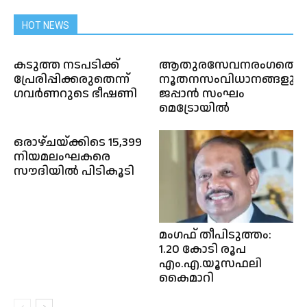
HOT NEWS
കടുത്ത നടപടിക്ക്‌
ആതുരസേവനരംഗത്തെ
പ്രേരിപ്പിക്കരുതെന്ന്
നൂതനസംവിധാനങ്ങളുമ
ഗവർണറുടെ ഭീഷണി
ജപ്പാൻ സംഘം
മെട്രോയിൽ
ഒരാഴ്ചയ്ക്കിടെ 15,399
നിയമലംഘകരെ
സൗദിയിൽ പിടികൂടി
മംഗഫ് തീപിടുത്തം:
1.20 കോടി രൂപ
എം.എ.യൂസഫലി
കൈമാറി