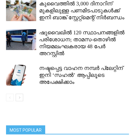
കുവൈത്തിൽ 3,000 ദിനാറിന്
മുകളിലുള്ള പണമിടപാടുകൾക്ക്
ഇനി ബാങ്ക് സ്റ്റേറ്റ്മെന്റ് നിർബന്ധം
ഷുവൈഖിൽ 120 സ്ഥാപനങ്ങളിൽ
പരിശോധന; താമസ-തൊഴിൽ
നിയമലംഘകരായ 48 പേർ
അറസ്റ്റിൽ
നഷ്ടപ്പെട്ട വാഹന നമ്പർ പ്ലേറ്റിന്
ഇനി ‘സഹൽ’ ആപ്പിലൂടെ
അപേക്ഷിക്കാം
MOST POPULAR