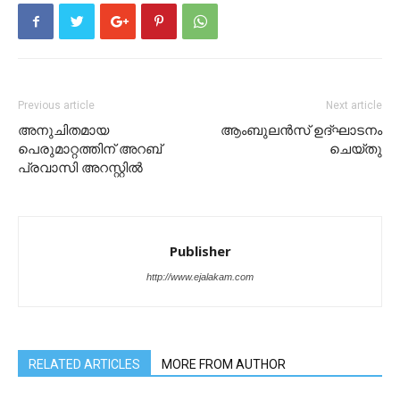
Previous article
Next article
അനുചിതമായ
ആംബുലൻസ് ഉദ്ഘാടനം
പെരുമാറ്റത്തിന് അറബ്
ചെയ്തു
പ്രവാസി അറസ്റ്റിൽ
Publisher
http://www.ejalakam.com
RELATED ARTICLES
MORE FROM AUTHOR