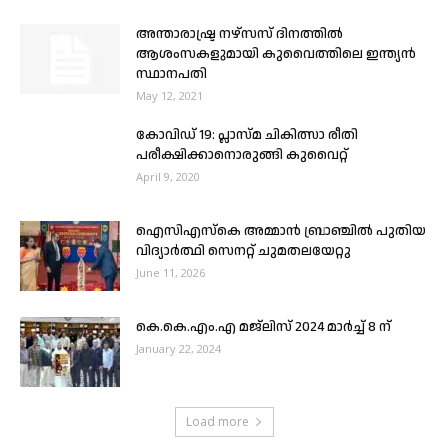
അന്താരാഷ്ട്ര നഴ്‌സസ്‌ ദിനത്തില്‍
ആശംസകളുമായി കുവൈത്തിലെ ഇന്ത്യന്‍
സ്ഥാനപതി
May 12, 2021
കോവിഡ് 19: പ്ലാസ്മ ചികിത്സാ രീതി
പരീക്ഷിക്കാനൊരുങ്ങി കുവൈറ്റ്
April 9, 2020
ഐസിഎസ്കെ അമ്മാൻ ബ്രാഞ്ചിൽ പുതിയ
വിദ്യാർത്ഥി സെനറ്റ് ചുമതലയേറ്റു
June 11, 2026
കെ.കെ.എം.എ മജ്ലിസ് 2024 മാർച്ച് 8 ന്
January 22, 2024
Load more