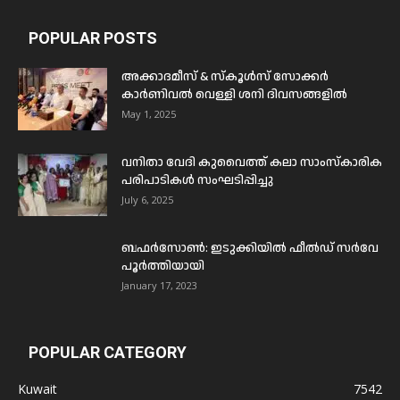
POPULAR POSTS
അക്കാദമീസ് & സ്കൂൾസ് സോക്കർ
കാർണിവൽ വെള്ളി ശനി ദിവസങ്ങളിൽ
May 1, 2025
വനിതാ വേദി കുവൈത്ത് കലാ സാംസ്കാരിക
പരിപാടികൾ സംഘടിപ്പിച്ചു
July 6, 2025
ബഫര്‍സോണ്‍: ഇടുക്കിയില്‍ ഫീല്‍ഡ് സര്‍വേ
പൂര്‍ത്തിയായി
January 17, 2023
POPULAR CATEGORY
Kuwait
7542