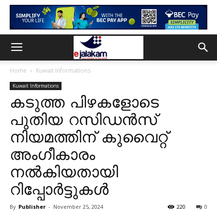
Home
Kuwait Informations
Kuwait Informations
കടുത്ത പിഴകളോടെ
പുതിയ റസിഡൻസ്
നിയമത്തിന് കുവൈറ്റ്
അംഗീകാരം
നൽകിയതായി
റിപ്പോർട്ടുകൾ
By
Publisher
-
November 25, 2024
220
0