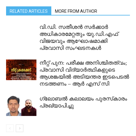
RELATED ARTICLES
MORE FROM AUTHOR
വി.ഡി. സതീശൻ സർക്കാർ
അധികാരമേറ്റതും യു.ഡി.എഫ്
വിജയവും ആഘോഷമാക്കി
പ്രവാസി സംഘടനകൾ
നീറ്റ് പുന: പരീക്ഷ അനിശ്ചിതത്വം;
പ്രവാസി വിദ്യാർത്ഥികളുടെ
ആശങ്കയിൽ അടിയന്തര ഇടപെടൽ
നടത്തണം – ആർ എസ് സി
ഗ്ലോബല്‍ കലാലയം പുരസ്‌കാരം
പ്രഖ്യാപിച്ചു