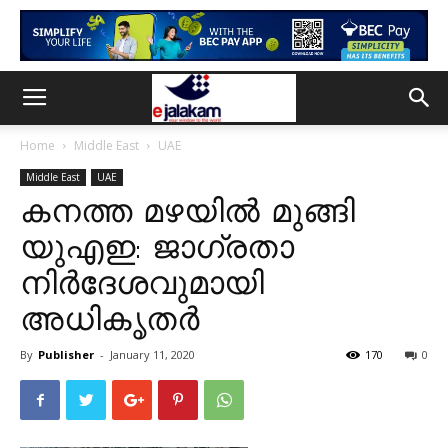
Home
Middle East
UAE
Middle East
UAE
കനത്ത മഴയിൽ മുങ്ങി
യുഎഇ: ജാഗ്രതാ
നിർദേശവുമായി
അധികൃതർ
By
Publisher
-
January 11, 2020
170
0