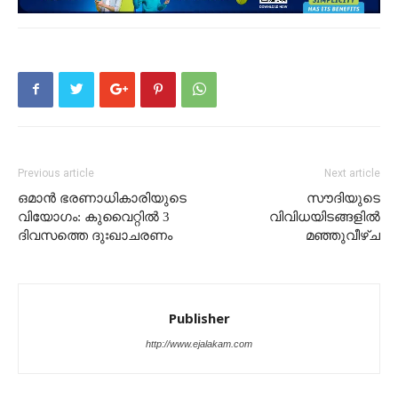
Previous article
Next article
ഒമാൻ ഭരണാധികാരിയുടെ
സൗദിയുടെ
വിയോഗം: കുവൈറ്റിൽ 3
വിവിധയിടങ്ങളില്‍
ദിവസത്തെ ദുഃഖാചരണം
മഞ്ഞുവീഴ്ച
Publisher
http://www.ejalakam.com