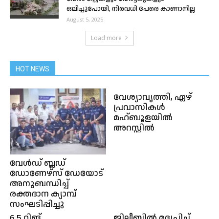
ഒലിച്ചുപോയി, നിരവധി പേരെ കാണാനില്ല
August 5, 2025
Load more
HOT NEWS
വേശ്യാവൃത്തി, ഏഴ്
പ്രവാസികൾ
മഹ്ബൂളയിൽ
അറസ്റ്റിൽ
വേൾഡ് ബ്ലഡ്
ഡോണേഴ്‌സ് ഡേയോട്
അനുബന്ധിച്ച്
രക്തദാന ക്യാമ്പ്
സംഘടിപ്പിച്ചു
6.5 റിങ്
ജിലീബിൽ മദ്യപിച്ച്