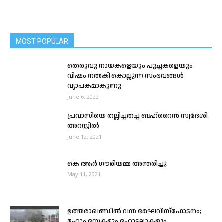
MOST POPULAR
തെരുവു നായകളെയും പൂച്ചകളെയും
വിഷം നൽകി കൊല്ലുന്ന സംഭവങ്ങള്‍
വ്യാപകമാകുന്നു
June 6, 2022
പ്രവാസിയെ തല്ലിച്ചതച്ച ബഹ്റൈൻ സ്വദേശി
അറസ്റ്റിൽ
June 12, 2021
കെ ആർ ഗൗരിയമ്മ അന്തരിച്ചു
May 11, 2021
ഉത്തരാഖണ്ഡിൽ വൻ മേഘവിസ്ഫോടനം;
ഹോം സ്റ്റേകളും ഹോട്ടലുകളും