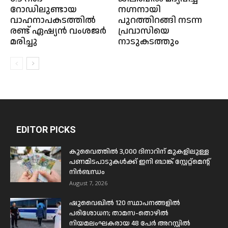
റോഡിലുണ്ടായ
നഗ്നനായി
വാഹനാപകടത്തിൽ
പുറത്തിറങ്ങി നടന്ന
രണ്ട് ഏഷ്യൻ വംശജർ
പ്രവാസിയെ
മരിച്ചു
നാടുകടത്തും
EDITOR PICKS
കുവൈത്തിൽ 3,000 ദിനാറിന് മുകളിലുള്ള
പണമിടപാടുകൾക്ക് ഇനി ബാങ്ക് സ്റ്റേറ്റ്മെന്റ്
നിർബന്ധം
August 7, 2026
ഷുവൈഖിൽ 120 സ്ഥാപനങ്ങളിൽ
പരിശോധന; താമസ-തൊഴിൽ
നിയമലംഘകരായ 48 പേർ അറസ്റ്റിൽ