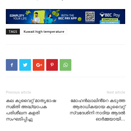
TAGS
Kuwait high temperature
Previous article
Next article
കല കുവൈറ്റ് മാതൃഭാഷ
മോഹൻലാലിൻ്റെ കടുത്ത
സമിതി അദ്ധ്യാപക
ആരാധികയായ കുവെെറ്റ്
പരിശീലന കളരി
സ്വദേശിനി നാദിയ ആദൽ
സംഘടിപ്പിച്ചു
ഓർമ്മയായി…