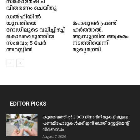
സ്കോളർഷിപ്
വിതരണം ചെയ്തു
ഡൽഹിയിൽ
യുവതിയെ
പോപ്പുലര്‍ ഫ്രണ്ട്
റോഡിലൂടെ വലിച്ചിഴച്ച്
ഹര്‍ത്താല്‍,
കൊലപ്പെടുത്തിയ
ആസൂത്രിത അക്രമം
സംഭവം; 5 പേർ
നടത്തിയെന്ന്
അറസ്റ്റിൽ
മുഖ്യമന്ത്രി
EDITOR PICKS
കുവൈത്തിൽ 3,000 ദിനാറിന് മുകളിലുള്ള
പണമിടപാടുകൾക്ക് ഇനി ബാങ്ക് സ്റ്റേറ്റ്മെന്റ്
നിർബന്ധം
August 7, 2026