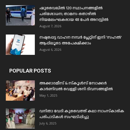
ഷുവൈഖിൽ 120 സ്ഥാപനങ്ങളിൽ
പരിശോധന; താമസ-തൊഴിൽ
നിയമലംഘകരായ 48 പേർ അറസ്റ്റിൽ
August 7, 2026
നഷ്ടപ്പെട്ട വാഹന നമ്പർ പ്ലേറ്റിന് ഇനി ‘സഹൽ’
ആപ്പിലൂടെ അപേക്ഷിക്കാം
August 6, 2026
POPULAR POSTS
അക്കാദമീസ് & സ്കൂൾസ് സോക്കർ
കാർണിവൽ വെള്ളി ശനി ദിവസങ്ങളിൽ
May 1, 2025
വനിതാ വേദി കുവൈത്ത് കലാ സാംസ്കാരിക
പരിപാടികൾ സംഘടിപ്പിച്ചു
July 6, 2025