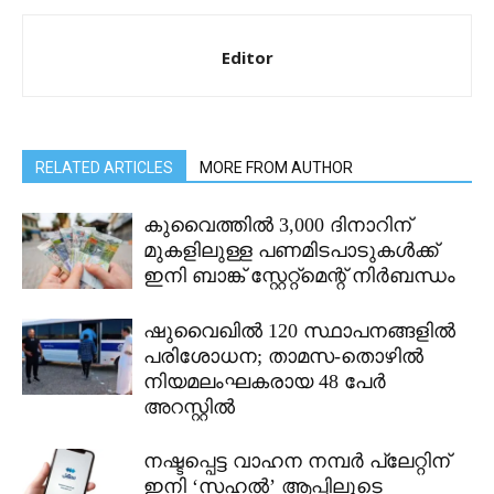
Editor
RELATED ARTICLES
MORE FROM AUTHOR
കുവൈത്തിൽ 3,000 ദിനാറിന്
മുകളിലുള്ള പണമിടപാടുകൾക്ക്
ഇനി ബാങ്ക് സ്റ്റേറ്റ്മെന്റ് നിർബന്ധം
ഷുവൈഖിൽ 120 സ്ഥാപനങ്ങളിൽ
പരിശോധന; താമസ-തൊഴിൽ
നിയമലംഘകരായ 48 പേർ
അറസ്റ്റിൽ
നഷ്ടപ്പെട്ട വാഹന നമ്പർ പ്ലേറ്റിന്
ഇനി ‘സഹൽ’ ആപ്പിലൂടെ