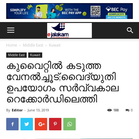
Home
Middle East
Kuwait
Middle East
Kuwait
കുവെെറ്റിൽ കടുത്ത
വേനൽച്ചൂട്;വെെദ്യുതി
ഉപയോഗം സർവ്വകാല
റെക്കോർഡിലെത്തി
By
Editor
-
June 13, 2019
188
0