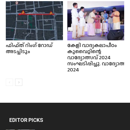
ഫിഫ്ത് റിംഗ് റോഡ്
കേളി വാദ്യകലാപീഠം
അടച്ചിടും
കുവൈറ്റിൻ്റെ
വാദ്യോത്സവ് 2024
സംഘടിപ്പിച്ചു. വാദ്യോത്സവ
2024
EDITOR PICKS