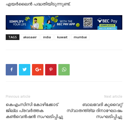
എയർലൈൻ പദ്ധതിയിടുന്നുണ്ട്.
TAGS
akasaair
india
kuwait
mumbai
Previous article
Next article
കെഎംസിസി കോഴിക്കോട്
ബാലവേദി കുവൈറ്റ്
ജില്ല പ്രവർത്തക
സ്വാതന്ത്ര്യ ദിനാഘോഷം
കൺവെൻഷൻ സംഘടിപ്പിച്ചു
സംഘടിപ്പിച്ചു