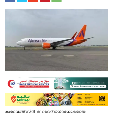
കുവൈത്ത് സിറ്റി: കുവൈറ്റ് ഇന്‍റർനാഷണൽ