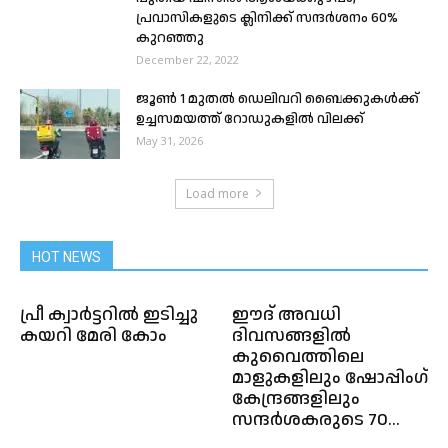
പ്രവാസികളുടെ ക്ലിനിക്ക് സന്ദർശനം 60%
കുറഞ്ഞു
December 22, 2022
ജൂൺ 1 മുതൽ ഡെലിവറി ബൈക്കുകൾക്ക്
ഉച്ചസമയത്ത് റോഡുകളിൽ വിലക്ക്
May 31, 2026
Load more
HOT NEWS
പ്രീ ക്വാര്‍ട്ടറില്‍ ഇടിച്ചു
ഈദ് അവധി
കയറി മേരി കോം
ദിവസങ്ങളിൽ
കുവൈത്തിലെ
മാളുകളിലും ഷോപ്പിംഗ്
കേന്ദ്രങ്ങളിലും
സന്ദർശകരുടെ 70...