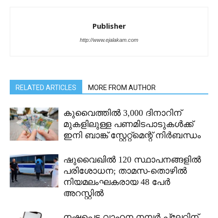
Publisher
http://www.ejalakam.com
RELATED ARTICLES
MORE FROM AUTHOR
കുവൈത്തിൽ 3,000 ദിനാറിന്
മുകളിലുള്ള പണമിടപാടുകൾക്ക്
ഇനി ബാങ്ക് സ്റ്റേറ്റ്മെന്റ് നിർബന്ധം
ഷുവൈഖിൽ 120 സ്ഥാപനങ്ങളിൽ
പരിശോധന; താമസ-തൊഴിൽ
നിയമലംഘകരായ 48 പേർ
അറസ്റ്റിൽ
നഷ്ടപ്പെട്ട വാഹന നമ്പർ പ്ലേറ്റിന്