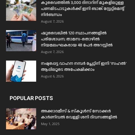
കുവൈത്തിൽ 3,000 ദിനാറിന് മുകളിലുള്ള
പണമിടപാടുകൾക്ക് ഇനി ബാങ്ക് സ്റ്റേറ്റ്മെന്റ്
നിർബന്ധം
August 7, 2026
ഷുവൈഖിൽ 120 സ്ഥാപനങ്ങളിൽ
പരിശോധന; താമസ-തൊഴിൽ
നിയമലംഘകരായ 48 പേർ അറസ്റ്റിൽ
August 7, 2026
നഷ്ടപ്പെട്ട വാഹന നമ്പർ പ്ലേറ്റിന് ഇനി ‘സഹൽ’
ആപ്പിലൂടെ അപേക്ഷിക്കാം
August 6, 2026
POPULAR POSTS
അക്കാദമീസ് & സ്കൂൾസ് സോക്കർ
കാർണിവൽ വെള്ളി ശനി ദിവസങ്ങളിൽ
May 1, 2025