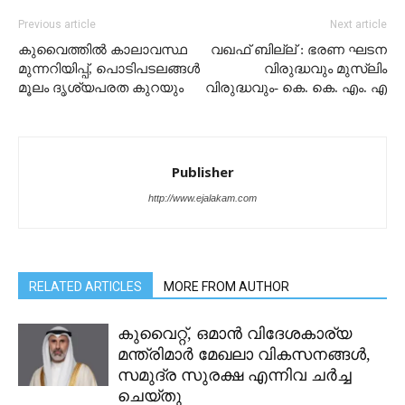
Previous article
Next article
കുവൈത്തിൽ കാലാവസ്ഥ
വഖഫ് ബില്ല് : ഭരണ ഘടന
മുന്നറിയിപ്പ്, പൊടിപടലങ്ങൾ
വിരുദ്ധവും മുസ്ലിം
മൂലം ദൃശ്യപരത കുറയും
വിരുദ്ധവും- കെ. കെ. എം. എ
Publisher
http://www.ejalakam.com
RELATED ARTICLES
MORE FROM AUTHOR
കുവൈറ്റ്, ഒമാൻ വിദേശകാര്യ
മന്ത്രിമാർ മേഖലാ വികസനങ്ങൾ,
സമുദ്ര സുരക്ഷ എന്നിവ ചർച്ച
ചെയ്തു