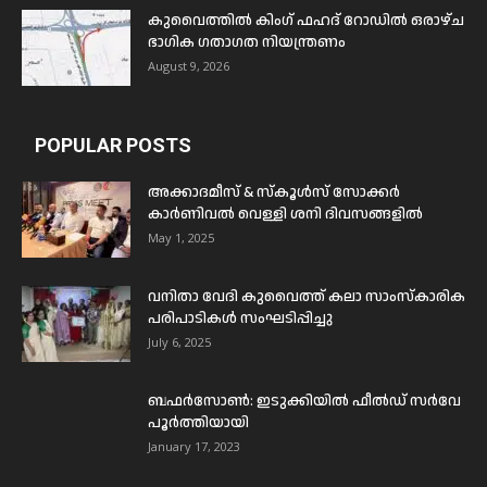
കുവൈത്തിൽ കിംഗ് ഫഹദ് റോഡിൽ ഒരാഴ്ച
ഭാഗിക ഗതാഗത നിയന്ത്രണം
August 9, 2026
POPULAR POSTS
അക്കാദമീസ് & സ്കൂൾസ് സോക്കർ
കാർണിവൽ വെള്ളി ശനി ദിവസങ്ങളിൽ
May 1, 2025
വനിതാ വേദി കുവൈത്ത് കലാ സാംസ്കാരിക
പരിപാടികൾ സംഘടിപ്പിച്ചു
July 6, 2025
ബഫര്‍സോണ്‍: ഇടുക്കിയില്‍ ഫീല്‍ഡ് സര്‍വേ
പൂര്‍ത്തിയായി
January 17, 2023