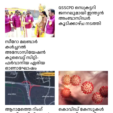
GSSCPD സെക്രട്ടറി
ജനറലുമായി ഇന്ത്യൻ
അംബാസിഡർ
കൂടിക്കാഴ്ച നടത്തി
സീറോ മലബാർ
കൾച്ചറൽ
അസോസിയേഷൻ
കുവൈറ്റ് സിറ്റി-
ഫർവാനിയ ഏരിയ
ഓണാഘോഷം
ആറാമത്തെ റിംഗ്
കൊവിഡ് കേസുകൾ