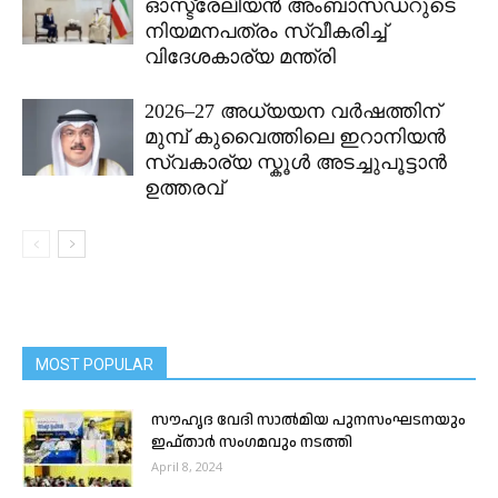
ഓസ്ട്രേലിയൻ അംബാസഡറുടെ
നിയമനപത്രം സ്വീകരിച്ച്
വിദേശകാര്യ മന്ത്രി
2026–27 അധ്യയന വർഷത്തിന്
മുമ്പ് കുവൈത്തിലെ ഇറാനിയൻ
സ്വകാര്യ സ്കൂൾ അടച്ചുപൂട്ടാൻ
ഉത്തരവ്
MOST POPULAR
സൗഹൃദ വേദി സാൽമിയ പുനസംഘടനയും
ഇഫ്താർ സംഗമവും നടത്തി
April 8, 2024