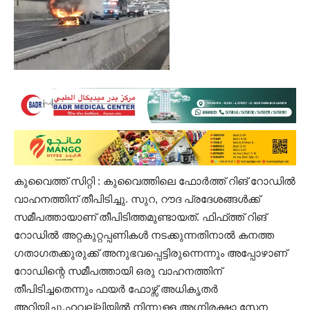
കുവൈത്ത് സിറ്റി : കുവൈത്തിലെ ഫോർത്ത് റിങ് റോഡിൽ
വാഹനത്തിന് തീപിടിച്ചു. സുറ, റൗദ പ്രദേശങ്ങൾക്ക്
സമീപത്തായാണ് തീപിടിത്തമുണ്ടായത്. ഫിഫ്ത്ത് റിങ്
റോഡിൽ അറ്റകുറ്റപ്പണികൾ നടക്കുന്നതിനാൽ കനത്ത ​
ഗതാ​ഗതക്കുരുക്ക് അനുഭവപ്പെട്ടിരുന്നെന്നും അപ്പോഴാണ്
റോഡിന്റെ സമീപത്തായി ഒരു വാഹനത്തിന്
തീപിടിച്ചതെന്നും ഫയർ ഫോഴ്സ് അധികൃതർ
അറിയിച്ചു.ഹവല്ലിയിൽ നിന്നുള്ള അ​ഗ്നിരക്ഷാ സേന