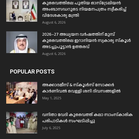
കുവൈത്തിലെ പുതിയ ഓസ്ട്രേലിയൻ
അംബാസഡറുടെ നിയമനപത്രം സ്വീകരിച്ച്
വിദേശകാര്യ മന്ത്രി
August 6, 2026
2026–27 അധ്യയന വർഷത്തിന് മുമ്പ്
കുവൈത്തിലെ ഇറാനിയൻ സ്വകാര്യ സ്കൂൾ
അടച്ചുപൂട്ടാൻ ഉത്തരവ്
August 6, 2026
POPULAR POSTS
അക്കാദമീസ് & സ്കൂൾസ് സോക്കർ
കാർണിവൽ വെള്ളി ശനി ദിവസങ്ങളിൽ
May 1, 2025
വനിതാ വേദി കുവൈത്ത് കലാ സാംസ്കാരിക
പരിപാടികൾ സംഘടിപ്പിച്ചു
July 6, 2025