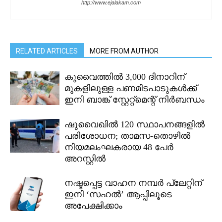
http://www.ejalakam.com
RELATED ARTICLES
MORE FROM AUTHOR
കുവൈത്തിൽ 3,000 ദിനാറിന്
മുകളിലുള്ള പണമിടപാടുകൾക്ക്
ഇനി ബാങ്ക് സ്റ്റേറ്റ്മെന്റ് നിർബന്ധം
ഷുവൈഖിൽ 120 സ്ഥാപനങ്ങളിൽ
പരിശോധന; താമസ-തൊഴിൽ
നിയമലംഘകരായ 48 പേർ
അറസ്റ്റിൽ
നഷ്ടപ്പെട്ട വാഹന നമ്പർ പ്ലേറ്റിന്
ഇനി ‘സഹൽ’ ആപ്പിലൂടെ
അപേക്ഷിക്കാം