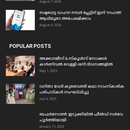
August 7, 2026
നഷ്ടപ്പെട്ട വാഹന നമ്പർ പ്ലേറ്റിന് ഇനി ‘സഹൽ’
ആപ്പിലൂടെ അപേക്ഷിക്കാം
August 6, 2026
POPULAR POSTS
അക്കാദമീസ് & സ്കൂൾസ് സോക്കർ
കാർണിവൽ വെള്ളി ശനി ദിവസങ്ങളിൽ
May 1, 2025
വനിതാ വേദി കുവൈത്ത് കലാ സാംസ്കാരിക
പരിപാടികൾ സംഘടിപ്പിച്ചു
July 6, 2025
ബഫര്‍സോണ്‍: ഇടുക്കിയില്‍ ഫീല്‍ഡ് സര്‍വേ
പൂര്‍ത്തിയായി
January 17, 2023