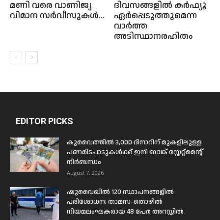
മണി വരെ വാണിജ്യ
ദിവസങ്ങളിൽ കർഫ്യൂ
വിമാന സർവീസുകൾ...
ഏർപ്പെടുത്തുമെന്ന
വാർത്ത
അടിസ്ഥാനരഹിതം
EDITOR PICKS
കുവൈത്തിൽ 3,000 ദിനാറിന് മുകളിലുള്ള
പണമിടപാടുകൾക്ക് ഇനി ബാങ്ക് സ്റ്റേറ്റ്മെന്റ്
നിർബന്ധം
August 7, 2026
ഷുവൈഖിൽ 120 സ്ഥാപനങ്ങളിൽ
പരിശോധന; താമസ-തൊഴിൽ
നിയമലംഘകരായ 48 പേർ അറസ്റ്റിൽ