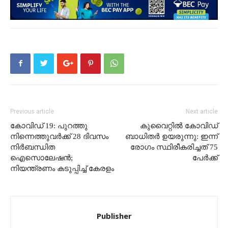
Previous article
Next article
കോവിഡ് 19: പുറത്തു
കുവൈറ്റിൽ കോവിഡ്
നിന്നെത്തുവർക്ക് 28 ദിവസം
ബാധിതർ ഉയരുന്നു: ഇന്ന്
നിർബന്ധിത
രോഗം സ്ഥിരീകരിച്ചത് 75
ഐസൊലേഷൻ;
പേർക്ക്
നിയന്ത്രണം കടുപ്പിച്ച് കേരളം
Publisher