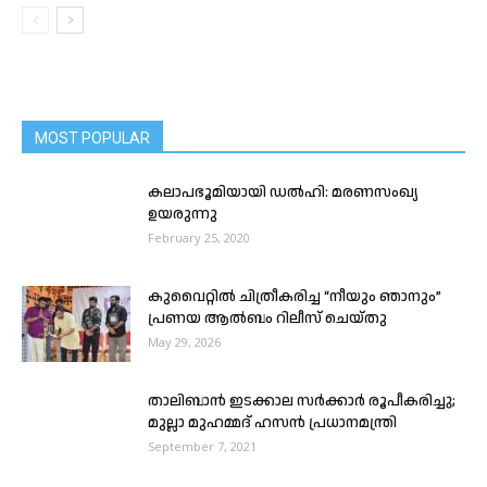
MOST POPULAR
കലാപഭൂമിയായി ഡൽഹി: മരണസംഖ്യ
ഉയരുന്നു
February 25, 2020
കുവൈറ്റിൽ ചിത്രീകരിച്ച “നീയും ഞാനും”
പ്രണയ ആൽബം റിലീസ് ചെയ്തു
May 29, 2026
താലിബാൻ ഇടക്കാല സർക്കാർ രൂപീകരിച്ചു;
മുല്ലാ മുഹമ്മദ് ഹസൻ പ്രധാനമന്ത്രി
September 7, 2021