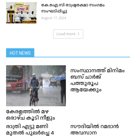
കെ.ഐ.സി രാഷ്ട്രരക്ഷാ സംഗമം
സംഘടിപ്പിച്ചു
August 17, 2024
Load more
HOT NEWS
സംസ്ഥാനത്ത് മിനിമം
ബസ് ചാർജ്
പത്തുരൂപ
ആയേക്കും
കേരളത്തിൽ മഴ
ഒരാഴ്ച കൂടി നീളും
രാത്രി എട്ടു മണി
സൗദിയിൽ റമദാൻ
മുതൽ പുലർച്ചെ 4
അവസാന