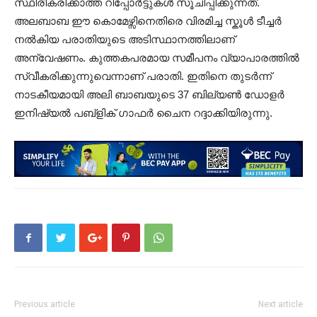
സ്ഥിരീകരിക്കാത്ത റിപ്പോർട്ടുകൾ സൂചിപ്പിക്കുന്നത്.
അലബാബ ഈ കൊമേഴ്സിനെതിരെ വിരമിച്ച സ്കൂൾ ടീച്ചർ
നൽകിയ പരാതിയുടെ അടിസ്ഥാനത്തിലാണ്
അന്വേഷണം. കുത്തകപരമായ സമീപനം വ്യാപാരത്തിൽ
സ്വീകരിക്കുന്നുവെന്നാണ് പരാതി. ഇതിനെ തുടർന്ന്
നാടകീയമായി അലി ബാബയുടെ 37 ബില്യൺ ഡോളർ
ഇനിഷ്യൽ പബ്ളിക് ഗാഫർ ചൈന റദ്ദാക്കിയിരുന്നു.
Previous article
Next article