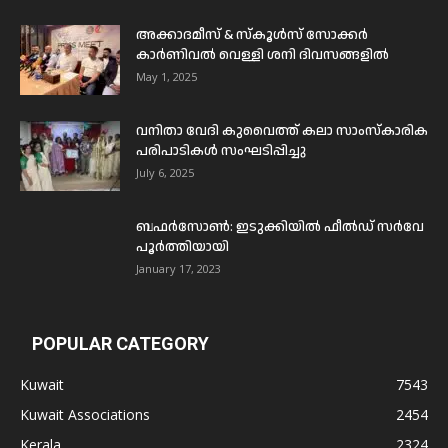
അക്കാദമീസ് & സ്കൂൾസ് സോക്കർ
കാർണിവൽ വെള്ളി ശനി ദിവസങ്ങളിൽ
May 1, 2025
വനിതാ വേദി കുവൈത്ത് കലാ സാംസ്കാരിക
പരിപാടികൾ സംഘടിപ്പിച്ചു
July 6, 2025
ബഫര്‍സോണ്‍: ഇടുക്കിയില്‍ ഫീല്‍ഡ് സര്‍വേ
പൂര്‍ത്തിയായി
January 17, 2023
POPULAR CATEGORY
Kuwait
7543
Kuwait Associations
2454
Kerala
2324