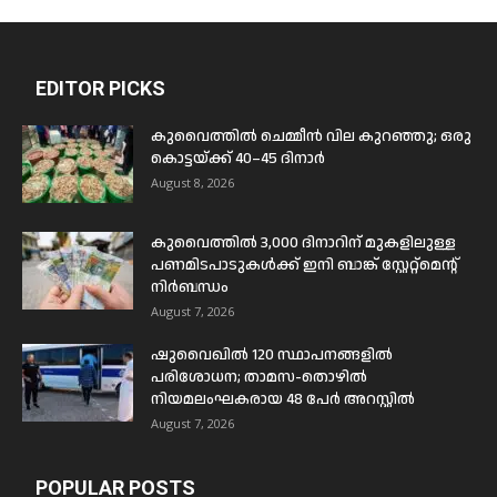
EDITOR PICKS
കുവൈത്തിൽ ചെമ്മീൻ വില കുറഞ്ഞു; ഒരു
കൊട്ടയ്ക്ക് 40–45 ദിനാർ
August 8, 2026
കുവൈത്തിൽ 3,000 ദിനാറിന് മുകളിലുള്ള
പണമിടപാടുകൾക്ക് ഇനി ബാങ്ക് സ്റ്റേറ്റ്മെന്റ്
നിർബന്ധം
August 7, 2026
ഷുവൈഖിൽ 120 സ്ഥാപനങ്ങളിൽ
പരിശോധന; താമസ-തൊഴിൽ
നിയമലംഘകരായ 48 പേർ അറസ്റ്റിൽ
August 7, 2026
POPULAR POSTS