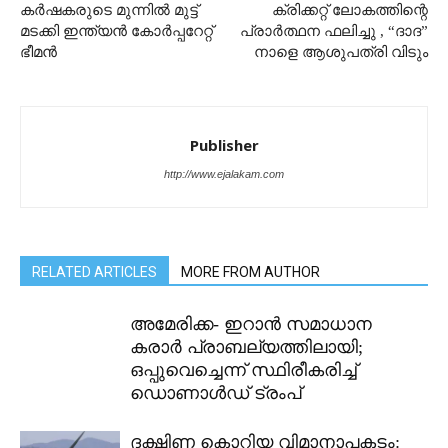
കർഷകരുടെ മുന്നിൽ മുട്ട്
ക്രിക്കറ്റ് ലോകത്തിന്റെ
മടക്കി ഇന്ത്യൻ കോർപ്പറേറ്റ്
പ്രാർത്ഥന ഫലിച്ചു , “ദാദ”
ഭീമൻ
നാളെ ആശുപത്രി വിടും
Publisher
http://www.ejalakam.com
RELATED ARTICLES
MORE FROM AUTHOR
അമേരിക്ക- ഇറാൻ സമാധാന
കരാർ പ്രാബല്യത്തിലായി;
ഒപ്പുവെച്ചെന്ന് സ്ഥിരീകരിച്ച്
ഡൊണാൾഡ് ട്രംപ്
ദക്ഷിണ കൊറിയ വിമാനാപകടം: