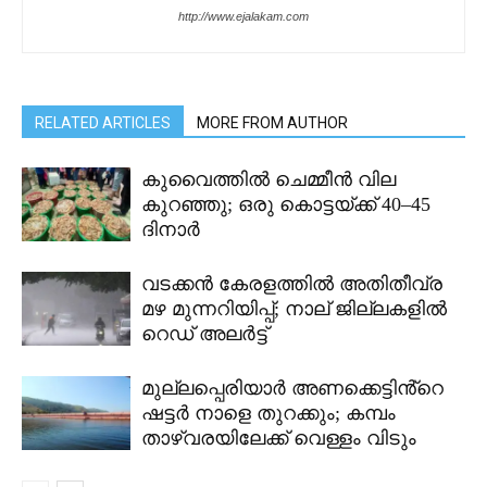
http://www.ejalakam.com
RELATED ARTICLES
MORE FROM AUTHOR
കുവൈത്തിൽ ചെമ്മീൻ വില
കുറഞ്ഞു; ഒരു കൊട്ടയ്ക്ക് 40–45
ദിനാർ
വടക്കൻ കേരളത്തിൽ അതിതീവ്ര
മഴ മുന്നറിയിപ്പ്; നാല് ജില്ലകളിൽ
റെഡ് അലർട്ട്
മുല്ലപ്പെരിയാർ അണക്കെട്ടിൻ്റെ
ഷട്ടർ നാളെ തുറക്കും; കമ്പം
താഴ്വരയിലേക്ക് വെള്ളം വിടും