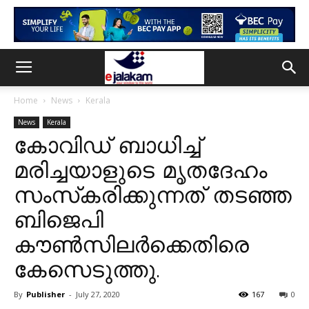
Home
News
Kerala
News
Kerala
കോവിഡ് ബാധിച്ച്
മരിച്ചയാളുടെ മൃതദേഹം
സംസ്‌ക‌രിക്കുന്നത് തടഞ്ഞ
ബിജെപി
കൗൺസിലർക്കെതിരെ
കേസെടുത്തു.
By
Publisher
-
July 27, 2020
167
0