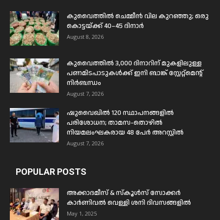
കുവൈത്തിൽ ചെമ്മീൻ വില കുറഞ്ഞു; ഒരു
കൊട്ടയ്ക്ക് 40–45 ദിനാർ
August 8, 2026
കുവൈത്തിൽ 3,000 ദിനാറിന് മുകളിലുള്ള
പണമിടപാടുകൾക്ക് ഇനി ബാങ്ക് സ്റ്റേറ്റ്മെന്റ്
നിർബന്ധം
August 7, 2026
ഷുവൈഖിൽ 120 സ്ഥാപനങ്ങളിൽ
പരിശോധന; താമസ-തൊഴിൽ
നിയമലംഘകരായ 48 പേർ അറസ്റ്റിൽ
August 7, 2026
POPULAR POSTS
അക്കാദമീസ് & സ്കൂൾസ് സോക്കർ
കാർണിവൽ വെള്ളി ശനി ദിവസങ്ങളിൽ
May 1, 2025