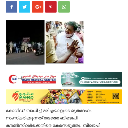
കോവിഡ് ബാധിച്ച് മരിച്ചയാളുടെ മൃതദേഹം
സംസ്‌ക‌രിക്കുന്നത് തടഞ്ഞ ബിജെപി
കൗൺസിലർക്കെതിരെ കേസെടുത്തു. ബിജെപി