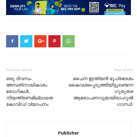
Previous article
Next article
ഒരു ദിവസം
ചൈന ഇന്ത്യൻ ഭൂപ്രദേശം
അമ്പതിനായികാരം
കൈവശപ്പെടുത്തിയിട്ടുണ്ടെന്ന
രോഗികൾ.
ഗുരുതര
നിയന്ത്രണമില്ലാതെ
ആരോപണവുമായിരാഹുൽ
കോവിഡ് വ്യാപനം
ഗാന്ധി.
Publisher