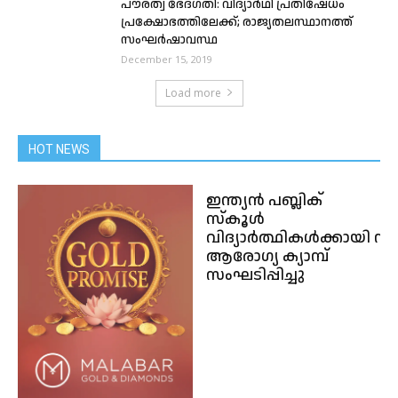
പൗരത്വ ഭേദഗതി: വിദ്യാർഥി പ്രതിഷേധം
പ്രക്ഷോഭത്തിലേക്ക്; രാജ്യതലസ്ഥാനത്ത്
സംഘര്‍ഷാവസ്ഥ
December 15, 2019
Load more
HOT NEWS
ഇന്ത്യൻ പബ്ലിക്
സ്കൂൾ
വിദ്യാർത്ഥികൾക്കായി സ
ആരോഗ്യ ക്യാമ്പ്
സംഘടിപ്പിച്ചു