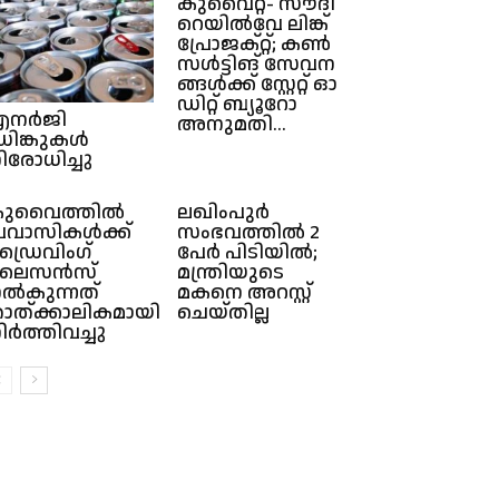
കു​വൈ​റ്റ്- ​സൗ​ദി
റെ​യി​ൽ​വേ ലി​ങ്ക്
പ്രോ​ജ​ക്റ്റ്; ക​ൺ​
സ​ൾ​ട്ടി​ങ് സേ​വ​ന​
ങ്ങ​ൾ​ക്ക് സ്റ്റേ​റ്റ് ഓ​
ഡി​റ്റ് ബ്യൂ​റോ
എനർജി
അനുമതി...
്രിങ്കുകൾ
ിരോധിച്ചു
ുവൈത്തിൽ
ലഖിംപുർ
്രവാസികള്‍ക്ക്
സംഭവത്തിൽ 2
്രൈവിംഗ്
പേർ പിടിയിൽ;
ൈസന്‍സ്
മന്ത്രിയുടെ
ല്‍കുന്നത്
മകനെ അറസ്റ്റ്
ാത്ക്കാലികമായി
ചെയ്തില്ല
ിര്‍ത്തിവച്ചു