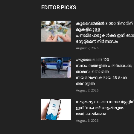
EDITOR PICKS
കുവൈത്തിൽ 3,000 ദിനാറിന്
മുകളിലുള്ള
പണമിടപാടുകൾക്ക് ഇനി ബാങ്
സ്റ്റേറ്റ്മെന്റ് നിർബന്ധം
August 7, 2026
ഷുവൈഖിൽ 120
സ്ഥാപനങ്ങളിൽ പരിശോധന;
താമസ-തൊഴിൽ
നിയമലംഘകരായ 48 പേർ
അറസ്റ്റിൽ
August 7, 2026
നഷ്ടപ്പെട്ട വാഹന നമ്പർ പ്ലേറ്റിന
ഇനി ‘സഹൽ’ ആപ്പിലൂടെ
അപേക്ഷിക്കാം
August 6, 2026