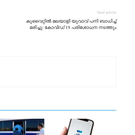
Next article
കുവൈറ്റിൽ മലയാളി യുവാവ് പനി ബാധിച്ച്
മരിച്ചു: കോവിഡ് 19 പരിശോധന നടത്തും