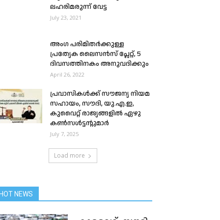
ലഹരിമരുന്ന് വേട്ട
July 23, 2021
അംഗ പരിമിതർക്കുള്ള
പ്രത്യേക ലൈസൻസ് പ്ലേറ്റ്, 5
ദിവസത്തിനകം അനുവദിക്കും
April 26, 2022
പ്രവാസികള്‍ക്ക് സൗജന്യ നിയമ
സഹായം, സൗദി, യു.എ.ഇ,
കുവൈറ്റ് രാജ്യങ്ങളില്‍ ഏഴു
കണ്‍സള്‍ട്ടന്റുമാര്‍
July 7, 2025
Load more
HOT NEWS