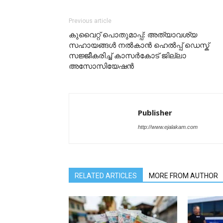
Previous article
കുവൈറ്റ് പൊതുമാപ്പ്: അത്യാവശ്യ
സഹായങ്ങൾ നൽകാൻ ഹെൽപ്പ് ഡെസ്ക്
സജ്ജീകരിച്ച് കാസർകോട് ജില്ലാ
അസോസിയേഷൻ
Publisher
http://www.ejalakam.com
RELATED ARTICLES
MORE FROM AUTHOR