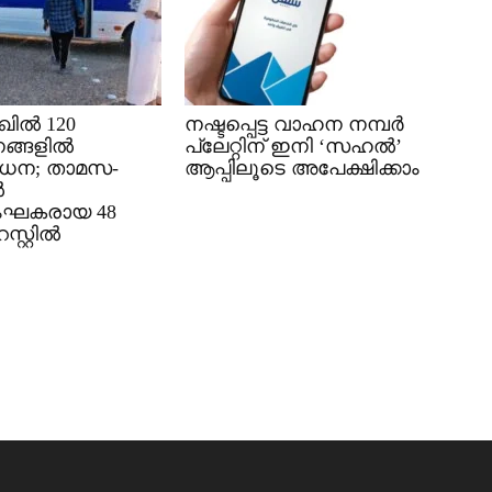
ിൽ 120
നഷ്ടപ്പെട്ട വാഹന നമ്പർ
ങ്ങളിൽ
പ്ലേറ്റിന് ഇനി ‘സഹൽ’
ധന; താമസ-
ആപ്പിലൂടെ അപേക്ഷിക്കാം
ൽ
ംഘകരായ 48
്റ്റിൽ