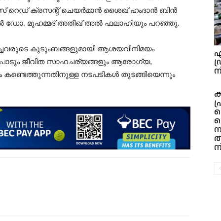
്സ് റെഡ് ക്രസന്റ് ചെയര്‍മാന്‍ ശൈഖ് ഹംദാന്‍ ബിന്‍
ല്‍ ഡോ. മുഹമ്മദ് അതീഖ് അല്‍ ഫലാഹിയും പറഞ്ഞു.
ിച്ചവരുടെ കുടുംബങ്ങളുമായി ആശയവിനിമയം
ഡ
റുപാടും ജീവിത സാഹചര്യങ്ങളും ആരോഗ്യ,
ന
്ടെത്തുന്നതിനുള്ള നടപടികള്‍ തുടങ്ങിയെന്നും
ക
പ
ഡ
ല
ന
ത
ന