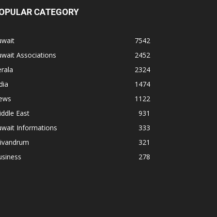
OPULAR CATEGORY
uwait
7542
wait Associations
2452
rala
2324
dia
1474
ews
1122
ddle East
931
wait Informations
333
rivandrum
321
usiness
278