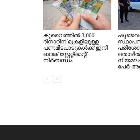
കുവൈത്തിൽ 3,000
ഷുവൈഖ
ദിനാറിന് മുകളിലുള്ള
സ്ഥാപന
പണമിടപാടുകൾക്ക് ഇനി
പരിശോ
ബാങ്ക് സ്റ്റേറ്റ്മെന്റ്
തൊഴി
നിർബന്ധം
നിയമല
പേർ അറസ