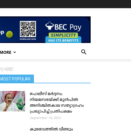
 MORE
് യുഎഇ
MOST POPULAR
പൊലീസ് മർദ്ദനം;
നിയമസഭയ്ക്ക് മുൻപിൽ
അനിശ്ചിതകാല സത്യാഗ്രഹം
പ്രഖ്യാപിച്ച് പ്രതിപക്ഷം
September 16, 2025
കുവൈത്തിൽ വീണ്ടും