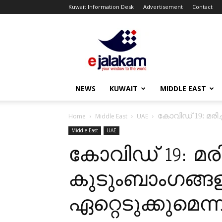
Kuwait Information Desk
Advertisement
Contact
ejalakam
NEWS
KUWAIT
MIDDLE EAST
കോവിഡ് 19: മരി
Home
Middle East
UAE
Middle East
UAE
കോവിഡ് 19: മരി
കുടുംബാംഗങ്ങ
ഏറ്റെടുക്കുമെന