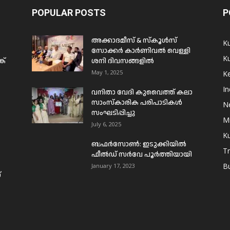
POPULAR POSTS
P
അക്കാദമീസ് & സ്കൂൾസ്
K
സോക്കർ കാർണിവൽ വെള്ളി
Ku
ക്
ശനി ദിവസങ്ങളിൽ
May 1, 2025
Ke
In
വനിതാ വേദി കുവൈത്ത് കലാ
സാംസ്കാരിക പരിപാടികൾ
N
സംഘടിപ്പിച്ചു
Mi
July 6, 2025
Ku
ബഫര്‍സോണ്‍: ഇടുക്കിയില്‍
T
ഫീല്‍ഡ് സര്‍വേ പൂര്‍ത്തിയായി
B
January 17, 2023
്