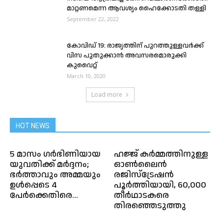
മാറ്റണമെന്ന ആവശ്യം ഹൈക്കോടതി തള്ളി
September 22, 2022
കോവിഡ് 19: രാജ്യത്തിന് പുറത്തുള്ളവർക്ക്
വിസ പുതുക്കാൻ അവസരമൊരുക്കി
കുവൈറ്റ്
March 10, 2020
Load more
HOT NEWS
5 മാസം ഗർഭിണിയായ
ഹജ്ജ് കർമ്മത്തിനുള്ള
യുവതിക്ക് മര്‍ദ്ദനം;
ഓൺലൈൻ
ഭർത്താവും അമ്മയും
രജിസ്ട്രേഷൻ
ഉൾപ്പെടെ 4
പൂർത്തിയായി, 60,000
പേർക്കെതിരെ...
തീർഥാടകരെ
തിരഞ്ഞെടുത്തു