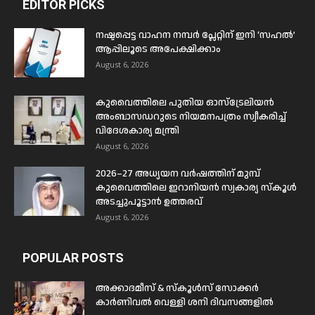
EDITOR PICKS
നഷ്ടപ്പെട്ട വാഹന നമ്പർ പ്ലേറ്റിന് ഇനി ‘സഹൽ’
ആപ്പിലൂടെ അപേക്ഷിക്കാം
August 6, 2026
കുവൈത്തിലെ പുതിയ ഓസ്ട്രേലിയൻ
അംബാസഡറുടെ നിയമനപത്രം സ്വീകരിച്ച്
വിദേശകാര്യ മന്ത്രി
August 6, 2026
2026–27 അധ്യയന വർഷത്തിന് മുമ്പ്
കുവൈത്തിലെ ഇറാനിയൻ സ്വകാര്യ സ്കൂൾ
അടച്ചുപൂട്ടാൻ ഉത്തരവ്
August 6, 2026
POPULAR POSTS
അക്കാദമീസ് & സ്കൂൾസ് സോക്കർ
കാർണിവൽ വെള്ളി ശനി ദിവസങ്ങളിൽ