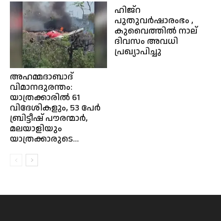
ഹിജ്‌റ
പുതുവര്‍ഷാരംഭം ,
കുവൈത്തിൽ നാല്
ദിവസം അവധി
പ്രഖ്യാപിച്ചു
അഹമ്മദാബാദ്
വിമാനദുരന്തം:
യാത്രക്കാരിൽ 61
വിദേശികളും, 53 പേർ
ബ്രിട്ടീഷ് പൗരന്മാർ,
മലയാളിയും
യാത്രക്കാരുടെ...