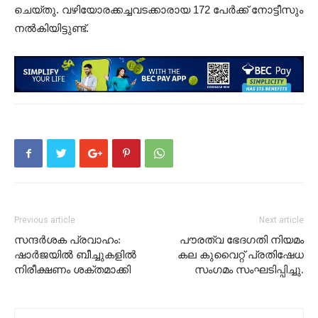
ചെയ്തു. വഴിയോരക്കച്ചവടക്കാരായ 172 പേർക്ക് നോട്ടീസും
നല്‍കിയിട്ടുണ്ട്.
Previous article
Next article
സന്ദര്‍ശക പ്രവാഹം:
പൗരത്വ ഭേദഗതി നിയമം
ഷാർജയിൽ ബീച്ചുകളിൽ
കല കുവൈറ്റ് പ്രതിഷേധ
നിരീക്ഷണം ശക്തമാക്കി
സംഗമം സംഘടിപ്പിച്ചു.