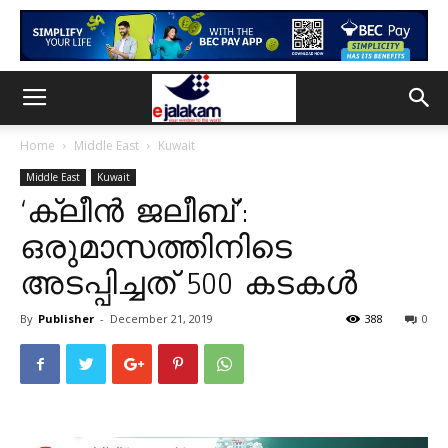
Home
Middle East
Kuwait
Middle East
Kuwait
‘ക്ലീന്‍ ജലീബ്’:
ഒരുമാസത്തിനിടെ
അടപ്പിച്ചത് 500 കടകൾ
By
Publisher
-
December 21, 2019
388
0