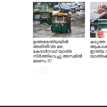
ഉത്തരേന്ത്യയിൽ
കടുത്ത
അതിതീവ്ര മഴ;
ആകാശച
കേദാർനാഥ് യാത്ര
ഇന്ത്യ 
നിർത്തിവെച്ചു,അസമിൽ
യാത്രക്ക
മരണം 97