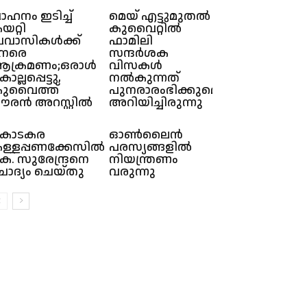
ാഹനം ഇടിച്ച്
മെയ് എട്ടുമുതൽ
യറ്റി
കുവൈറ്റിൽ
്രവാസികൾക്ക്
ഫാമിലി
േരെ
സന്ദർശക
ക്രമണം;ഒരാൾ
വിസകൾ
ൊല്ലപ്പെട്ടു,
നൽകുന്നത്
ുവൈത്ത്
പുനരാരംഭിക്കുമെന്ന്
ൗരൻ അറസ്റ്റിൽ
അറിയിച്ചിരുന്നു
കൊടകര
ഓൺലൈൻ
ള്ളപ്പണക്കേസില്‍
പരസ്യങ്ങളിൽ
െ. സുരേന്ദ്രനെ
നിയന്ത്രണം
ോദ്യം ചെയ്തു
വരുന്നു