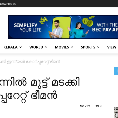
Downloads
KERALA
WORLD
MOVIES
SPORTS
VIEW
ക്കി ഇന്ത്യൻ കോർപ്പറേറ്റ് ഭീമൻ
ൽ മുട്ട് മടക്കി
റേറ്റ് ഭീമൻ
239
0