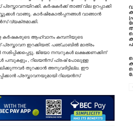
വ
പ്രസ്താവനയിറക്കി. കർഷകർക്ക് താങ്ങ് വില ഉറപ്പാക്കി
ക
സ്തുക്കൾ വാങ്ങൂ. കാർഷികോൽപ്പനങ്ങൾ വാങ്ങാൻ
പ
സ് വ്യക്തമാക്കി.
ന
ആ
ക
നുള്ള കർഷകരുടെ ആഹ്വാനം കമ്പനിയുടെ
ക
പ
 പ്രസ്താവന ഇറക്കിയത്. പഞ്ചാബിൽ മാത്രം
്പിക്കപ്പെട്ടു. ജിയോ നമ്പറുകൾ ലക്ഷക്കണക്കിന്
ൾ പമ്പുകളും , റിലയൻസ് ഫ്രഷ് പോലുള്ള
ക
ക
്കുന്നവർ തുറക്കാൻ അനുവദിട്ടില്ല. ഈ
ച
ക്കാൻ പ്രസ്താവനയുമായി റിലയൻസ്