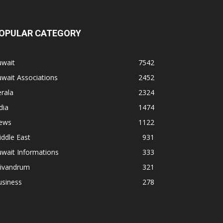
OPULAR CATEGORY
uwait
7542
wait Associations
2452
rala
2324
dia
1474
ews
1122
ddle East
931
wait Informations
333
rivandrum
321
usiness
278