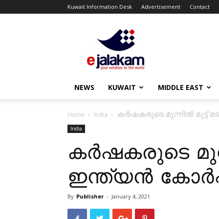
Kuwait Information Desk
Advertisement
Contact
ejalakam
NEWS
KUWAIT
MIDDLE EAST
കർഷകരുടെ മുന്നിൽ മുട്ട് മട
Home
India
India
കർഷകരുടെ മുന്നി
ഇന്ത്യൻ കോർപ്പ
By
Publisher
-
January 4, 2021