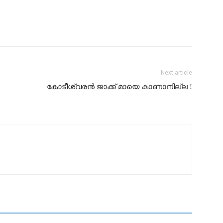
Next article
കോടീശ്വരൻ ജാക്ക് മായെ കാണാനില്ല !