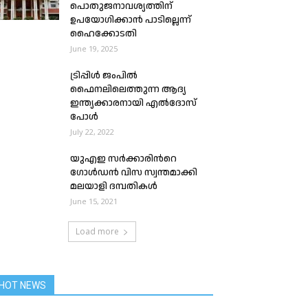
പൊതുജനാവശ്യത്തിന്
ഉപയോഗിക്കാൻ പാടില്ലെന്ന്
ഹൈക്കോടതി
June 19, 2025
ട്രിപ്പിള്‍ ജംപില്‍
ഫൈനലിലെത്തുന്ന ആദ്യ
ഇന്ത്യക്കാരനായി എല്‍ദോസ്
പോള്‍
July 22, 2022
യുഎഇ സർക്കാരിൻറെ
ഗോൾഡൻ വിസ സ്വന്തമാക്കി
മലയാളി ദമ്പതികൾ
June 15, 2021
Load more
HOT NEWS