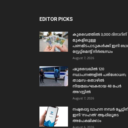
EDITOR PICKS
കുവൈത്തിൽ 3,000 ദിനാറിന്
മുകളിലുള്ള
പണമിടപാടുകൾക്ക് ഇനി ബാങ്
സ്റ്റേറ്റ്മെന്റ് നിർബന്ധം
August 7, 2026
ഷുവൈഖിൽ 120
സ്ഥാപനങ്ങളിൽ പരിശോധന;
താമസ-തൊഴിൽ
നിയമലംഘകരായ 48 പേർ
അറസ്റ്റിൽ
August 7, 2026
നഷ്ടപ്പെട്ട വാഹന നമ്പർ പ്ലേറ്റിന
ഇനി ‘സഹൽ’ ആപ്പിലൂടെ
അപേക്ഷിക്കാം
August 6, 2026