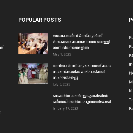
POPULAR POSTS
P
അക്കാദമീസ് & സ്കൂൾസ്
K
സോക്കർ കാർണിവൽ വെള്ളി
Ku
ക്
ശനി ദിവസങ്ങളിൽ
May 1, 2025
Ke
In
വനിതാ വേദി കുവൈത്ത് കലാ
സാംസ്കാരിക പരിപാടികൾ
N
സംഘടിപ്പിച്ചു
Mi
July 6, 2025
Ku
ബഫര്‍സോണ്‍: ഇടുക്കിയില്‍
T
ഫീല്‍ഡ് സര്‍വേ പൂര്‍ത്തിയായി
B
January 17, 2023
്