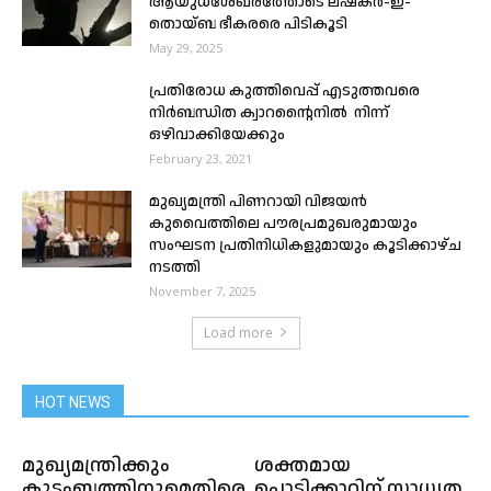
ആയുധശേഖരത്തോടെ ലഷ്കർ-ഇ-
തൊയ്ബ ഭീകരരെ പിടികൂടി
May 29, 2025
പ്രതിരോധ കുത്തിവെപ്പ് എടുത്തവരെ
നിർബന്ധിത ക്വാറൻ്റൈനിൽ നിന്ന്
ഒഴിവാക്കിയേക്കും
February 23, 2021
മുഖ്യമന്ത്രി പിണറായി വിജയൻ
കുവൈത്തിലെ പൗരപ്രമുഖരുമായും
സംഘടന പ്രതിനിധികളുമായും കൂടിക്കാഴ്ച
നടത്തി
November 7, 2025
Load more
HOT NEWS
മുഖ്യമന്ത്രിക്കും
ശക്തമായ
കുടംബത്തിനുമെതിരെ
പൊടിക്കാറ്റിന് സാധ്യത,