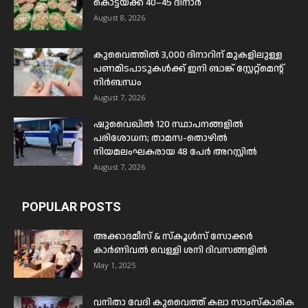
കൊട്ടയ്ക്ക് 40–45 ദിനാർ
August 8, 2026
കുവൈത്തിൽ 3,000 ദിനാറിന് മുകളിലുള്ള
പണമിടപാടുകൾക്ക് ഇനി ബാങ്ക് സ്റ്റേറ്റ്മെന്റ്
നിർബന്ധം
August 7, 2026
ഷുവൈഖിൽ 120 സ്ഥാപനങ്ങളിൽ
പരിശോധന; താമസ-തൊഴിൽ
നിയമലംഘകരായ 48 പേർ അറസ്റ്റിൽ
August 7, 2026
POPULAR POSTS
അക്കാദമീസ് & സ്കൂൾസ് സോക്കർ
കാർണിവൽ വെള്ളി ശനി ദിവസങ്ങളിൽ
May 1, 2025
വനിതാ വേദി കുവൈത്ത് കലാ സാംസ്കാരിക