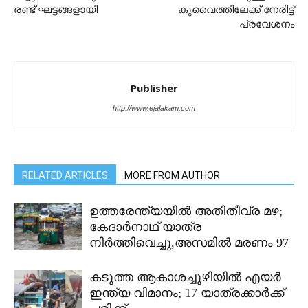
രണ്ട് ഘട്ടങ്ങളായി
കുവൈത്തിലേക്ക് നേരിട്ട്
പ്രവേശനം
Publisher
http://www.ejalakam.com
RELATED ARTICLES
MORE FROM AUTHOR
ഉത്തരേന്ത്യയിൽ അതിതീവ്ര മഴ;
കേദാർനാഥ് യാത്ര
നിർത്തിവെച്ചു,അസമിൽ മരണം 97
കടുത്ത ആകാശച്ചുഴിയിൽ എയർ
ഇന്ത്യ വിമാനം; 17 യാത്രക്കാർക്ക്