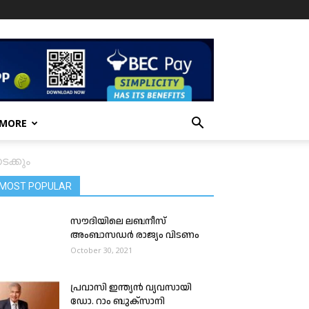
 MORE
ടക്കും
MOST POPULAR
സൗദിയിലെ ലബനീസ്
അംബാസഡർ രാജ്യം വിടണം
October 30, 2021
പ്രവാസി ഇന്ത്യൻ വ്യവസായി
ഡോ. റാം ബുക്സാനി