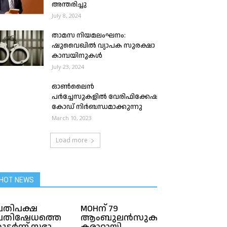
അന്തരിച്ചു
July 8, 2024
താമസ നിയമലംഘനം:
ഷുവൈഖിൽ വ്യാപക സുരക്ഷാ
കാമ്പയിനുകൾ
July 23, 2024
ഓൺലൈൻ
പർച്ചേസുകളിൽ വേരിഫിക്കേഷൻ
കോഡ് നിർബന്ധമാക്കുന്നു
March 10, 2023
Load more
HOT NEWS
്രതിപക്ഷ
MOHന് 79
്രതിഷേധത്തെ
ആംബുലൻസുകൾക്കുള്ള
ുടര്‍ന്ന് സഭാ
കരാറായി