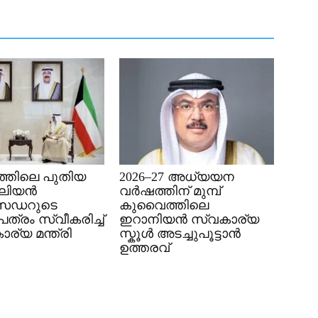
്തിലെ പുതിയ
2026–27 അധ്യയന
േലിയൻ
വർഷത്തിന് മുമ്പ്
സഡറുടെ
കുവൈത്തിലെ
്രം സ്വീകരിച്ച്
ഇറാനിയൻ സ്വകാര്യ
ര്യ മന്ത്രി
സ്കൂൾ അടച്ചുപൂട്ടാൻ
ഉത്തരവ്