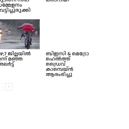
മ്മേളനം
െട്ടിച്ചുരുക്കി
ബിഇസി & മെട്രോ
ഹെൽത്ത്
ഡ്രൈവ്
കാമ്പെയ്‌ൻ
ആരംഭിച്ചു
ഴ;7 ജില്ലയിൽ
ന്ന് മഞ്ഞ
ലർട്ട്