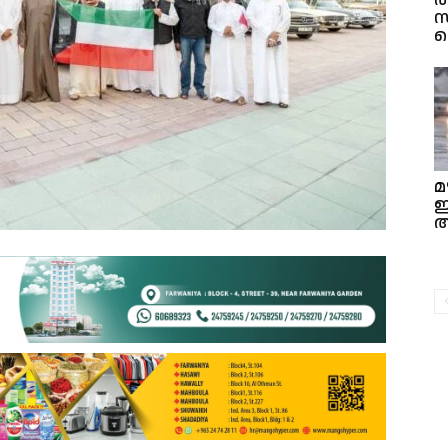
സ
വ
മ
ഇ
അ