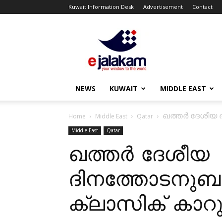
Kuwait Information Desk
Advertisement
Contact
ejalakam
NEWS
KUWAIT
MIDDLE EAST
ഖത്തർ ദേശീയ ദ
Home
Middle East
Qatar
Middle East
Qatar
ഖത്തർ ദേശീയ
ദിനത്തോടനുബന്ധ
ക്ലാസിക് കാറ