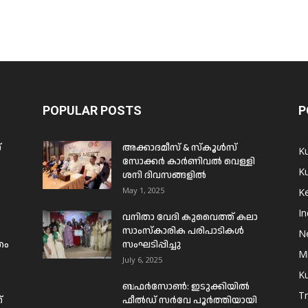
POPULAR POSTS
P
്
അക്കാദമീസ് & സ്കൂൾസ്
K
സോക്കർ കാർണിവൽ വെള്ളി
Ku
ശനി ദിവസങ്ങളിൽ
May 1, 2025
Ke
In
വനിതാ വേദി കുവൈത്ത് കലാ
സാംസ്കാരിക പരിപാടികൾ
N
രം
സംഘടിപ്പിച്ചു
Mi
July 6, 2025
Ku
ബഫര്‍സോണ്‍: ഇടുക്കിയില്‍
T
്
ഫീല്‍ഡ് സര്‍വേ പൂര്‍ത്തിയായി