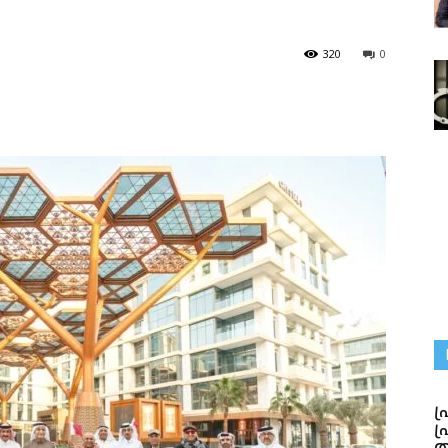
320
0
പ
പ
ത