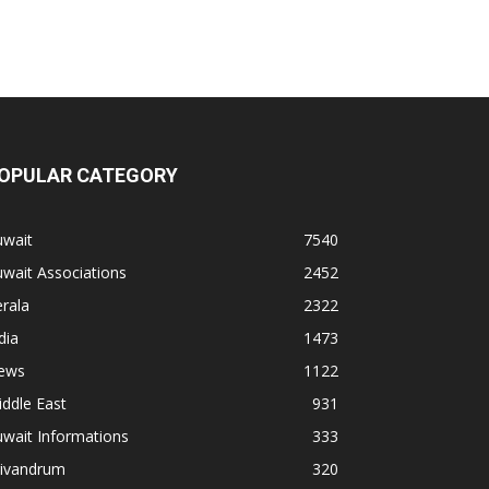
OPULAR CATEGORY
uwait
7540
wait Associations
2452
rala
2322
dia
1473
ews
1122
ddle East
931
wait Informations
333
rivandrum
320