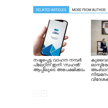
RELATED ARTICLES
MORE FROM AUTHOR
നഷ്ടപ്പെട്ട വാഹന നമ്പർ
കുവൈത
പ്ലേറ്റിന് ഇനി ‘സഹൽ’
ഓസ്ട്ര
ആപ്പിലൂടെ അപേക്ഷിക്കാം
അംബാ
നിയമനപത
വിദേശകാ