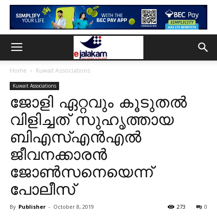
Home
Kuwait Associations
Kuwait Associations
ജോളി ഏറ്റവും കൂടുതൽ
വിളിച്ചത് സുഹൃത്തായ
ബിഎസ്എൻഎൽ
ജീവനക്കാരൻ
ജോൺസനെയെന്ന്
പോലീസ്
By
Publisher
-
October 8, 2019
273
0