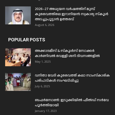
2026–27 അധ്യയന വർഷത്തിന് മുമ്പ്
കുവൈത്തിലെ ഇറാനിയൻ സ്വകാര്യ സ്കൂൾ
അടച്ചുപൂട്ടാൻ ഉത്തരവ്
August 6, 2026
POPULAR POSTS
അക്കാദമീസ് & സ്കൂൾസ് സോക്കർ
കാർണിവൽ വെള്ളി ശനി ദിവസങ്ങളിൽ
May 1, 2025
വനിതാ വേദി കുവൈത്ത് കലാ സാംസ്കാരിക
പരിപാടികൾ സംഘടിപ്പിച്ചു
July 6, 2025
ബഫര്‍സോണ്‍: ഇടുക്കിയില്‍ ഫീല്‍ഡ് സര്‍വേ
പൂര്‍ത്തിയായി
January 17, 2023