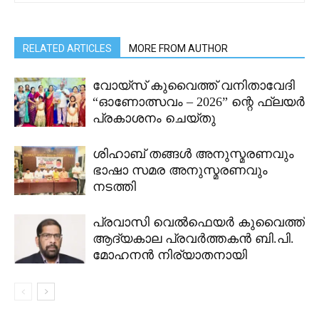
RELATED ARTICLES
MORE FROM AUTHOR
വോയ്സ് കുവൈത്ത് വനിതാവേദി
“ഓണോത്സവം – 2026” ന്റെ ഫ്ലയർ
പ്രകാശനം ചെയ്തു
ശിഹാബ് തങ്ങൾ അനുസ്മരണവും
ഭാഷാ സമര അനുസ്മരണവും
നടത്തി
പ്രവാസി വെൽഫെയർ കുവൈത്ത്
ആദ്യകാല പ്രവർത്തകൻ ബി.പി.
മോഹനൻ നിര്യാതനായി