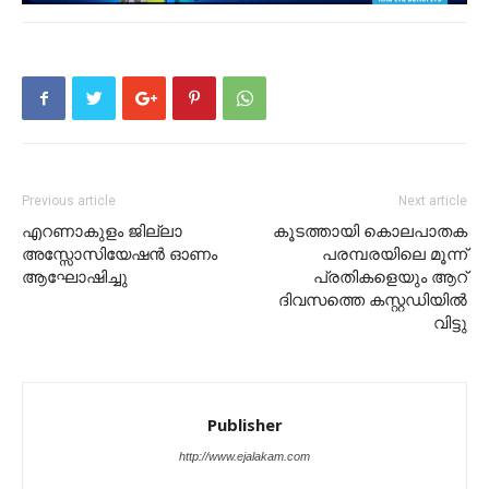
Previous article
Next article
എറണാകുളം ജില്ലാ
കൂടത്തായി കൊലപാതക
അസ്സോസിയേഷൻ ഓണം
പരമ്പരയിലെ മൂന്ന്
ആഘോഷിച്ചു
പ്രതികളെയും ആറ്
ദിവസത്തെ കസ്റ്റഡിയിൽ
വിട്ടു
Publisher
http://www.ejalakam.com