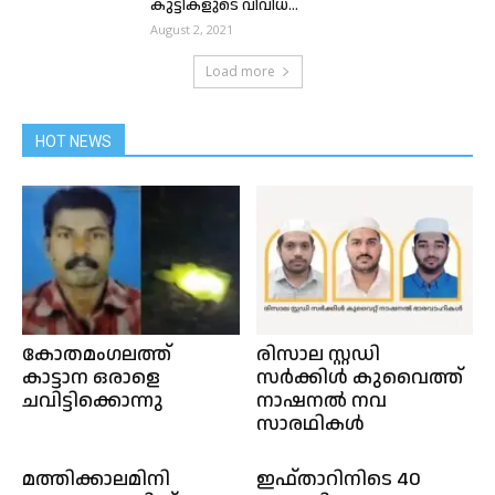
കുട്ടികളുടെ വിവിധ...
August 2, 2021
Load more
HOT NEWS
കോതമംഗലത്ത്
രിസാല സ്റ്റഡി
കാട്ടാന ഒരാളെ
സർക്കിൾ കുവൈത്ത്
ചവിട്ടിക്കൊന്നു
നാഷനൽ നവ
സാരഥികൾ
മത്തിക്കാലമിനി
ഇഫ്താറിനിടെ 40