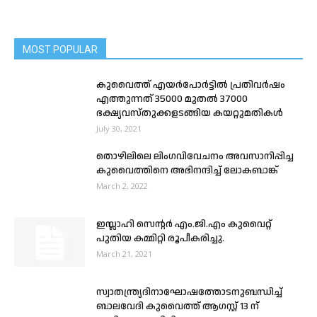
MOST POPULAR
കുവൈത്ത് എയർപോർട്ടിൽ പ്രതിവർഷം
എത്തുന്നത് 35000 മുതൽ 37000
ഭക്ഷ്യവസ്തുക്കളടങ്ങിയ കയറ്റുമതികൾ
July 30, 2021
തൊഴിലിലെ ലിംഗവിവേചനം അവസാനിപ്പിച്ച
കുവൈത്തിനെ അഭിനന്ദിച്ച് ലോകബാങ്ക്
March 2, 2022
ഇസ്ലാഹി സെന്റർ എം.ജി.എം കുവൈറ്റ്
പുതിയ കമ്മിറ്റി രൂപീകരിച്ചു.
March 21, 2021
സ്വാതന്ത്ര്യദിനാഘോഷത്തോടനുബന്ധിച്ച്
ബാലവേദി കുവൈത്ത് ആഗസ്റ്റ് 13 ന്