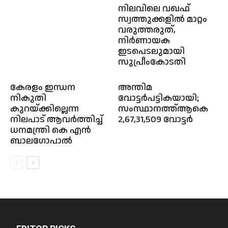
നിലവിലെ വഖഫ്
സ്വത്തുക്കളിൽ മാറ്റം
വരുത്തരുത്,
നിർണായക
ഇടപെടലുമായി
സുപ്രീംകോടതി
കേരളം ഇന്ധന
അന്തിമ
നികുതി
വോട്ടര്‍പട്ടികയായി;
കുറയ്ക്കില്ലെന്ന
സംസ്ഥാനത്ത്ആകെ
നിലപാട് ആവർത്തിച്ച്‌
2,67,31,509 വോട്ടര്‍
ധനമന്ത്രി കെ എൻ
ബാലഗോപാൽ