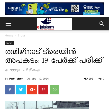
Home
India
India
തമിഴ്‌നാട് ട്രെയിൻ
അപകടം: 19 പേർക്ക് പരിക്ക്
ഫോട്ടോ - പി.ടി.ഐ
By
Publisher
-
October 12, 2024
292
0