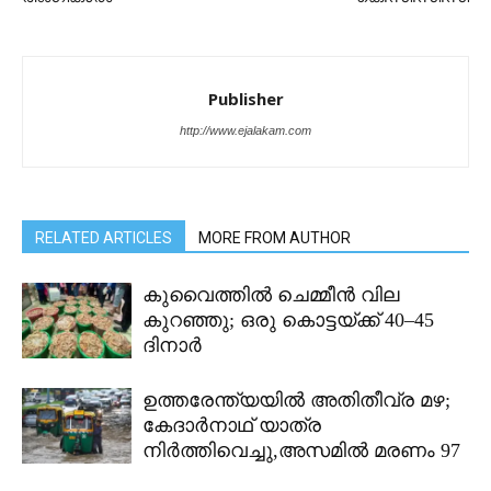
Publisher
http://www.ejalakam.com
RELATED ARTICLES
MORE FROM AUTHOR
കുവൈത്തിൽ ചെമ്മീൻ വില
കുറഞ്ഞു; ഒരു കൊട്ടയ്ക്ക് 40–45
ദിനാർ
ഉത്തരേന്ത്യയിൽ അതിതീവ്ര മഴ;
കേദാർനാഥ് യാത്ര
നിർത്തിവെച്ചു,അസമിൽ മരണം 97