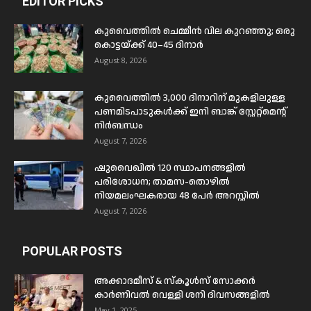
EDITOR PICKS
കുവൈത്തിൽ ചെമ്മീൻ വില കുറഞ്ഞു; ഒരു
കൊട്ടയ്ക്ക് 40–45 ദിനാർ
August 8, 2026
കുവൈത്തിൽ 3,000 ദിനാറിന് മുകളിലുള്ള
പണമിടപാടുകൾക്ക് ഇനി ബാങ്ക് സ്റ്റേറ്റ്മെന്റ്
നിർബന്ധം
August 7, 2026
ഷുവൈഖിൽ 120 സ്ഥാപനങ്ങളിൽ
പരിശോധന; താമസ-തൊഴിൽ
നിയമലംഘകരായ 48 പേർ അറസ്റ്റിൽ
August 7, 2026
POPULAR POSTS
അക്കാദമീസ് & സ്കൂൾസ് സോക്കർ
കാർണിവൽ വെള്ളി ശനി ദിവസങ്ങളിൽ
May 1, 2025