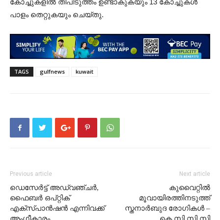
കോച്ചുകളിൽ തീപിടുത്തം ഉണ്ടാകുകയും 13 കോച്ചുകൾ
പാളം തെറ്റുകയും ചെയ്തു.
TAGS
gulfnews
kuwait
Previous article
Next article
ഡെസേർട്ട് അഡ്വഞ്ചർ,
കുവൈറ്റിൽ
ഫൈബർ ഒപ്റ്റിക്
മൂവായിരത്തിനടുത്ത്
എക്സ്പാൻഷൻ എന്നിവക്ക്
സ്തനാർബുദ രോഗികൾ –
അംഗീകാരം
കെ.സി.സി.സി