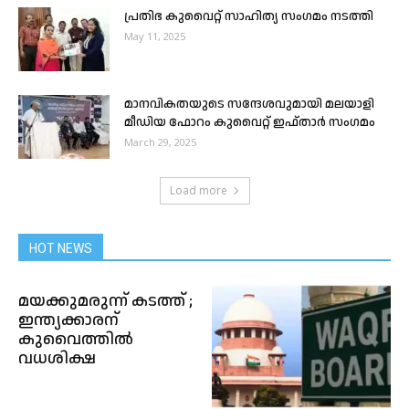
പ്രതിഭ കുവൈറ്റ് സാഹിത്യ സംഗമം നടത്തി
May 11, 2025
മാനവികതയുടെ സന്ദേശവുമായി മലയാളി
മീഡിയ ഫോറം കുവൈറ്റ് ഇഫ്താർ സംഗമം
March 29, 2025
Load more
HOT NEWS
മയക്കുമരുന്ന് കടത്ത് ;
ഇന്ത്യക്കാരന്
കുവൈത്തിൽ
വധശിക്ഷ