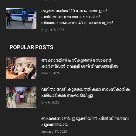
ഷുവൈഖിൽ 120 സ്ഥാപനങ്ങളിൽ
പരിശോധന; താമസ-തൊഴിൽ
നിയമലംഘകരായ 48 പേർ അറസ്റ്റിൽ
August 7, 2026
POPULAR POSTS
അക്കാദമീസ് & സ്കൂൾസ് സോക്കർ
കാർണിവൽ വെള്ളി ശനി ദിവസങ്ങളിൽ
May 1, 2025
വനിതാ വേദി കുവൈത്ത് കലാ സാംസ്കാരിക
പരിപാടികൾ സംഘടിപ്പിച്ചു
July 6, 2025
ബഫര്‍സോണ്‍: ഇടുക്കിയില്‍ ഫീല്‍ഡ് സര്‍വേ
പൂര്‍ത്തിയായി
January 17, 2023