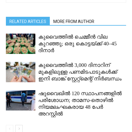
RELATED ARTICLES
MORE FROM AUTHOR
കുവൈത്തിൽ ചെമ്മീൻ വില
കുറഞ്ഞു; ഒരു കൊട്ടയ്ക്ക് 40–45
ദിനാർ
കുവൈത്തിൽ 3,000 ദിനാറിന്
മുകളിലുള്ള പണമിടപാടുകൾക്ക്
ഇനി ബാങ്ക് സ്റ്റേറ്റ്മെന്റ് നിർബന്ധം
ഷുവൈഖിൽ 120 സ്ഥാപനങ്ങളിൽ
പരിശോധന; താമസ-തൊഴിൽ
നിയമലംഘകരായ 48 പേർ
അറസ്റ്റിൽ