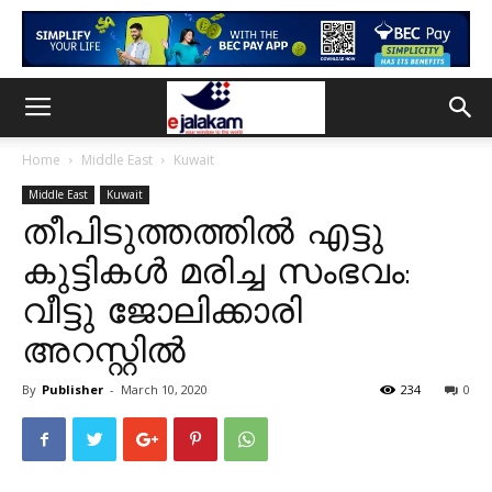
Home
Middle East
Kuwait
Middle East
Kuwait
തീപിടുത്തത്തിൽ എട്ടു
കുട്ടികൾ മരിച്ച സംഭവം:
വീട്ടു ജോലിക്കാരി
അറസ്റ്റിൽ
By
Publisher
-
March 10, 2020
234
0