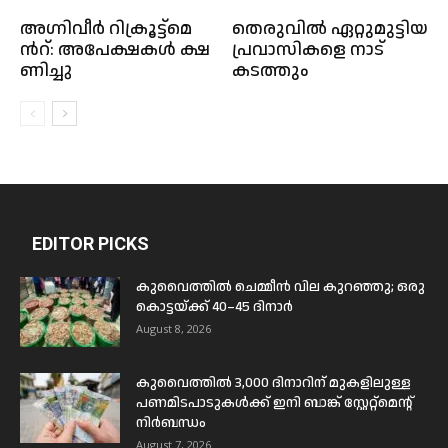
അ​ഗ്നി​വീ​ർ റി​ക്രൂ​ട്ട്മെ​
തെരുവിൽ ഏറ്റുമുട്ടിയ
ന്‍റ്: അ​പേ​ക്ഷകൾ ക്ഷ​
പ്രവാസികളെ നാട്
ണി​ച്ചു
കടത്തും
EDITOR PICKS
കുവൈത്തിൽ ചെമ്മീൻ വില കുറഞ്ഞു; ഒരു
കൊട്ടയ്ക്ക് 40–45 ദിനാർ
August 8, 2026
കുവൈത്തിൽ 3,000 ദിനാറിന് മുകളിലുള്ള
പണമിടപാടുകൾക്ക് ഇനി ബാങ്ക് സ്റ്റേറ്റ്മെന്റ്
നിർബന്ധം
August 7, 2026