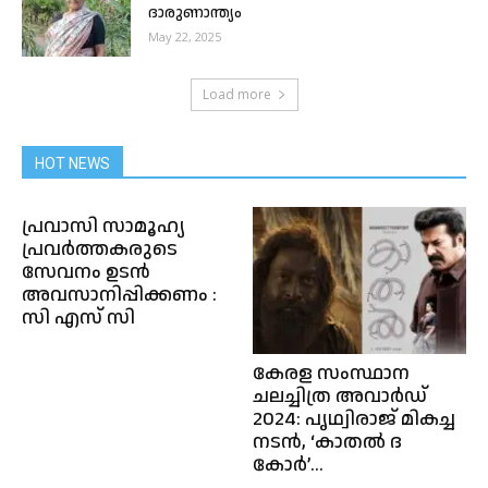
ദാരുണാന്ത്യം
May 22, 2025
Load more
HOT NEWS
പ്രവാസി സാമൂഹ്യ
പ്രവർത്തകരുടെ
സേവനം ഉടൻ
അവസാനിപ്പിക്കണം :
സി എസ് സി
കേരള സംസ്ഥാന
ചലച്ചിത്ര അവാർഡ്
2024: പൃഥ്വിരാജ് മികച്ച
നടൻ, ‘കാതൽ ദ
കോർ’...