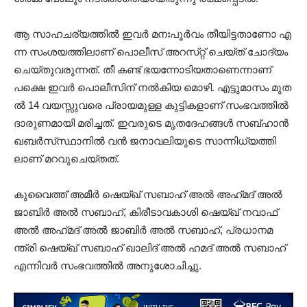
ആ സാഹചര്യത്തിൽ ഇവര്‍ മനഃ​പൂ​ർ​വം തീ​യി​ട്ട​താ​ണോ എ​
ന്ന സം​ശ​യ​ത്തി​ലാ​ണ്​ പൊ​ലീ​സ്​ അ​റ​സ്​​റ്റ്​ ചെ​യ്​​ത്​ ചോ​ദ്യം
ചെ​യ്​​തു​വ​രു​ന്ന​ത്. തീ കണ്ട് ഭയന്നോടിയതാണെന്നാണ്
പക്ഷെ ഇവര്‍ പൊലീസിന് നൽകിയ മൊഴി. എ​ട്ടു​മാ​സം മു​ത​
ൽ 14 വ​യ​സ്സു​വ​രെ പ്രാ​യ​മു​ള്ള കു​ട്ടി​ക​ളാ​ണ്​ സംഭവത്തിൽ
ദാ​രു​ണ​മാ​യി മ​രി​ച്ച​ത്. ഇ​വ​രു​ടെ മൃ​ത​ദേ​ഹ​ങ്ങ​ൾ സ​ബ്​​ഹാ​ൻ
ഖ​ബ​ർ​സ്​​സ്ഥാ​നി​ൽ വ​ൻ ജ​നാ​വ​ലി​യു​ടെ സാ​ന്നി​ധ്യ​ത്തി​
ലാണ് മ​റ​വു​ചെ​യ്​​തത്.
കു​വൈ​ത്ത്​ അ​മീ​ർ ഷെയ്ഖ്​ സ​ബാ​ഹ്​ അ​ൽ അ​ഹ്​​മ​ദ്​ അ​ൽ
ജാ​ബി​ർ അൽ സബാഹ്, കി​രീ​ടാ​വ​കാ​ശി ഷെയ്ഖ് ന​വാ​ഫ്​
അ​ൽ അ​ഹ്​​മ​ദ്​ അ​ൽ ജാ​ബി​ർ അ​ൽ സബാ​ഹ്, പ്ര​ധാ​ന​മ​
ന്ത്രി ഷെയ്ഖ്​ സ​ബാ​ഹ്​ ഖാ​ലി​ദ്​ അ​ൽ ഹ​മ​ദ്​ അൽ സ​ബാ​ഹ്​
എ​ന്നി​വ​ർ സം​ഭ​വ​ത്തി​ൽ അ​നു​ശോ​ചി​ച്ചു.