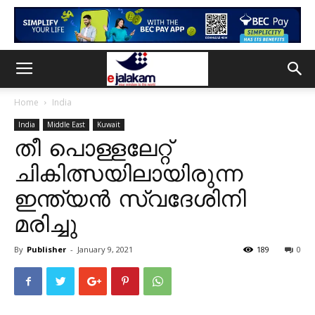
Home
India
India
Middle East
Kuwait
തീ പൊള്ളലേറ്റ്
ചികിത്സയിലായിരുന്ന
ഇന്ത്യൻ സ്വദേശിനി
മരിച്ചു
By
Publisher
-
January 9, 2021
189
0