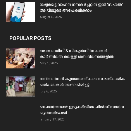
നഷ്ടപ്പെട്ട വാഹന നമ്പർ പ്ലേറ്റിന് ഇനി ‘സഹൽ’
ആപ്പിലൂടെ അപേക്ഷിക്കാം
August 6, 2026
POPULAR POSTS
അക്കാദമീസ് & സ്കൂൾസ് സോക്കർ
കാർണിവൽ വെള്ളി ശനി ദിവസങ്ങളിൽ
May 1, 2025
വനിതാ വേദി കുവൈത്ത് കലാ സാംസ്കാരിക
പരിപാടികൾ സംഘടിപ്പിച്ചു
July 6, 2025
ബഫര്‍സോണ്‍: ഇടുക്കിയില്‍ ഫീല്‍ഡ് സര്‍വേ
പൂര്‍ത്തിയായി
January 17, 2023