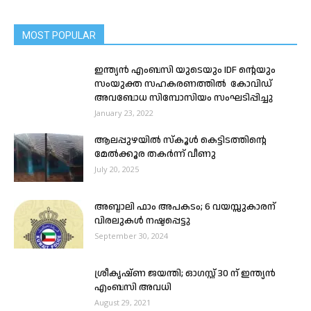
MOST POPULAR
ഇന്ത്യൻ എംബസി യുടെയും IDF ൻ്റെയും
സംയുക്ത സഹകരണത്തിൽ കോവിഡ്
അവബോധ സിമ്പോസിയം സംഘടിപ്പിച്ചു
January 23, 2022
ആലപ്പുഴയില്‍ സ്‌കൂള്‍ കെട്ടിടത്തിന്റെ
മേൽക്കൂര തകര്‍ന്ന് വീണു
July 20, 2025
അബ്ദാലി ഫാം അപകടം; 6 വയസ്സുകാരന്
വിരലുകൾ നഷ്ടപ്പെട്ടു
September 30, 2024
ശ്രീകൃഷ്ണ ജയന്തി; ഓഗസ്റ്റ് 30 ന് ഇന്ത്യൻ
എംബസി അവധി
August 29, 2021