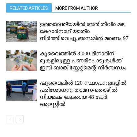
RELATED ARTICLES
MORE FROM AUTHOR
ഉത്തരേന്ത്യയിൽ അതിതീവ്ര മഴ;
കേദാർനാഥ് യാത്ര
നിർത്തിവെച്ചു,അസമിൽ മരണം 97
കുവൈത്തിൽ 3,000 ദിനാറിന്
മുകളിലുള്ള പണമിടപാടുകൾക്ക്
ഇനി ബാങ്ക് സ്റ്റേറ്റ്മെന്റ് നിർബന്ധം
ഷുവൈഖിൽ 120 സ്ഥാപനങ്ങളിൽ
പരിശോധന; താമസ-തൊഴിൽ
നിയമലംഘകരായ 48 പേർ
അറസ്റ്റിൽ