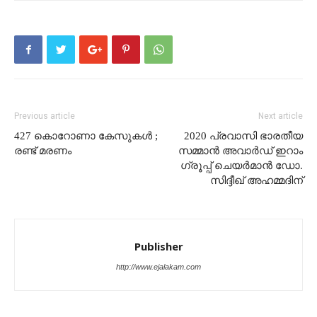
Previous article
Next article
427 കൊറോണാ കേസുകൾ ;
2020 പ്രവാസി ഭാരതീയ
രണ്ട് മരണം
സമ്മാൻ അവാർഡ് ഇറാം
ഗ്രൂപ്പ് ചെയർമാൻ ഡോ.
സിദ്ദീഖ് അഹമ്മദിന്
Publisher
http://www.ejalakam.com