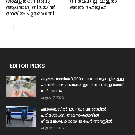
അച്യുതാനന്ദന്റെ
നിർവഹിച്ച് വാഇൽ
ആരോഗ്യ നിലയില്‍
അൽ ദഹ്ദൂഹ്
നേരിയ പുരോഗതി
EDITOR PICKS
കുവൈത്തിൽ 3,000 ദിനാറിന് മുകളിലുള്ള
പണമിടപാടുകൾക്ക് ഇനി ബാങ്ക് സ്റ്റേറ്റ്മെന്റ്
നിർബന്ധം
August 7, 2026
ഷുവൈഖിൽ 120 സ്ഥാപനങ്ങളിൽ
പരിശോധന; താമസ-തൊഴിൽ
നിയമലംഘകരായ 48 പേർ അറസ്റ്റിൽ
August 7, 2026