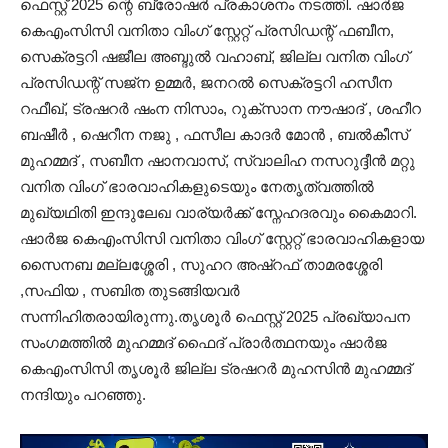
ഫെസ്റ്റ് 2025 ന്റെ ബ്രോഷർ പ്രകാശനം നടത്തി. ഷാർജ
കെഎംസിസി വനിതാ വിംഗ് സ്റ്റേറ്റ് പ്രസിഡന്റ്‌ ഫബീന,
സെക്രട്ടറി ഷജീല അബ്ദുൽ വഹാബ്, ജില്ല വനിത വിംഗ്
പ്രസിഡന്റ്‌ സജ്‌ന ഉമ്മർ, ജനറൽ സെക്രട്ടറി ഹസീന
റഫീഖ്, ട്രഷറർ ഷംന നിസാം, റുക്‌സാന നൗഷാദ് , ശഹീറ
ബഷീർ , ഷെറീന നജു , ഫസീല കാദർ മോൻ , ബൽകീസ്
മുഹമ്മദ്‌ , സബീന ഷാനവാസ്‌, സ്വാലിഹ നസറുദ്ദീൻ മറ്റു
വനിത വിംഗ് ഭാരവാഹികളുടെയും നേതൃത്വത്തിൽ
മുഖ്യഥിതി ഇന്ദുലേഖ വാര്യർക്ക് സ്നേഹദരവും കൈമാറി.
ഷാർജ കെഎംസിസി വനിതാ വിംഗ് സ്റ്റേറ്റ് ഭാരവാഹികളായ
സൈനബ മല്ലശ്ശേരി , സുഹറ അഷ്‌റഫ് താമരശ്ശേരി
,സഫിയ , സബിത തുടങ്ങിയവർ
സന്നിഹിതരായിരുന്നു.തൃശൂർ ഫെസ്റ്റ് 2025 പ്രഖ്യാപന
സംഗമത്തിൽ മുഹമ്മദ്‌ ഫൈദ് പ്രാർത്ഥനയും ഷാർജ
കെഎംസിസി തൃശൂർ ജില്ല ട്രഷറർ മുഹസിൻ മുഹമ്മദ്‌
നന്ദിയും പറഞ്ഞു.