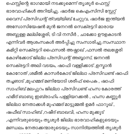
ഫെസ്റ്റിന്റെ ഭാഗമായി നടക്കുമെന്ന് തൃശൂർ ഫെസ്റ്റ്
ഭാരവാഹികൾ അറിയിച്ചു. ഷാർജ കെഎംസിസി സ്റ്റേറ്റ്
വൈസ് പ്രസിഡന്റ്‌ ത്വയ്യിബ് ചേറ്റുവ, ഷാർജ ഇന്ത്യൻ
അസോസിയേഷൻ മുൻ ജനറൽ സെക്രട്ടറി മാരായ
അബ്ദുള്ള മല്ലിശ്ശേരി, ടി വി നസീർ , ചാക്കോ ഊളകാടൻ
എന്നിവർ ആശംസകൾ അർപ്പിച്ചു സംസാരിച്ചു.സംസ്ഥാന
കമിറ്റി സെക്രട്ടറി ഫൈസൽ അഷ്ഫാഖ് ,ഫസൽ തലശ്ശേരി
കോഴിക്കോട് ജില്ല പ്രസിഡന്റ്‌ അബ്ബാസ്‌, ജനറൽ
സെക്രട്ടറി അലി വടയം, ഷാഫി വള്ളിക്കാട് ,ഉസ്മാൻ
കോറോത് ,ശമീൽ കാസർകോട് ജില്ലാ പ്രസിഡണ്ട് ഷാഫി
തച്ചങാട് ,മുഹമ്മദ് മണിയോടി ശരീഫ് പൈക , ഷാഫി
സാഹിബ് മലപ്പുറം ജില്ലാ പ്രസിഡണ്ട് ഹംസ കോരത്ത്
ഹമീദ് ബാബു ഇബ്രാഹിം പള്ളിയറക്കൽ , ഹംസ കണ്ണൂർ
ജില്ലാ നേതാക്കൾ മുഹമ്മദ് മാട്ടുമ്മൽ ഉമർ ഫാറൂഖ് ,
ഷഫീഖ് സാഹിബ് ,റഷീദ് ബാഖവി, ഹംസ മുക്കൂട്
,എന്നിവരുടെയും തൃശൂർ ജില്ല ഭാരവാഹികളുടെയും
മണ്ഡലം നേതാക്കന്മാരുടെയും സാനിദ്യത്തിൽ തൃശൂർ