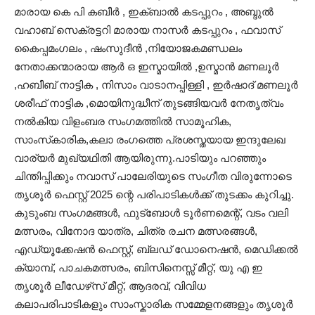
മാരായ കെ പി കബീർ , ഇക്ബാൽ കടപ്പുറം , അബ്ദുൽ
വഹാബ് സെക്രട്ടറി മാരായ നാസർ കടപ്പുറം , ഫവാസ്
കൈപ്പമംഗലം , ഷംസുദീൻ ,നിയോജകമണ്ഡലം
നേതാക്കന്മാരായ ആർ ഒ ഇസ്മായിൽ ,ഉസ്മാൻ മണലൂർ
,ഹബീബ് നാട്ടിക , നിസാം വാടാനപ്പിള്ളി , ഇർഷാദ് മണലൂർ
ശരീഫ് നാട്ടിക ,മൊയിനുദ്ധീന് തുടങ്ങിയവർ നേതൃത്വം
നൽകിയ വിളംബര സംഗമത്തിൽ സാമൂഹിക,
സാംസ്‌കാരിക,കലാ രംഗത്തെ പ്രശസ്തയായ ഇന്ദുലേഖ
വാര്യർ മുഖ്യഥിതി ആയിരുന്നു.പാടിയും പറഞ്ഞും
ചിന്തിപ്പിക്കും നവാസ് പാലേരിയുടെ സംഗീത വിരുന്നോടെ
തൃശൂർ ഫെസ്റ്റ് 2025 ന്റെ പരിപാടികൾക്ക് തുടക്കം കുറിച്ചു.
കുടുംബ സംഗമങ്ങൾ, ഫുട്ബോൾ ടൂർണമെന്റ്, വടം വലി
മത്സരം, വിനോദ യാത്ര, ചിത്ര രചന മത്സരങ്ങൾ,
എഡ്യൂക്കേഷൻ ഫെസ്റ്റ്, ബ്ലഡ്‌ ഡോനെഷൻ, മെഡിക്കൽ
ക്യാമ്പ്, പാചകമത്സരം, ബിസിനെസ്സ് മീറ്റ്, യു എ ഇ
തൃശൂർ ലീഡേഴ്‌സ് മീറ്റ്, ആദരവ്, വിവിധ
കലാപരിപാടികളും സാംസ്കാരിക സമ്മേളനങ്ങളും തൃശൂർ