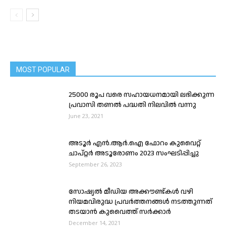
MOST POPULAR
25000 രൂപ വരെ സഹായധനമായി ലഭിക്കുന്ന
പ്രവാസി തണൽ പദ്ധതി നിലവിൽ വന്നു
June 23, 2021
അടൂർ എൻ.ആർ.ഐ ഫോറം കുവൈറ്റ്
ചാപ്റ്റർ അടൂരോണം 2023 സംഘടിപ്പിച്ചു
September 26, 2023
സോഷ്യല്‍ മീഡിയ അക്കൗണ്ട്കൾ വഴി
നിയമവിരുദ്ധ പ്രവർത്തനങ്ങൾ നടത്തുന്നത്
തടയാന്‍ കുവൈത്ത് സര്‍ക്കാര്‍
December 14, 2021