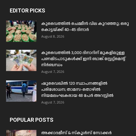
EDITOR PICKS
കുവൈത്തിൽ ചെമ്മീൻ വില കുറഞ്ഞു; ഒരു
കൊട്ടയ്ക്ക് 40–45 ദിനാർ
August 8, 2026
കുവൈത്തിൽ 3,000 ദിനാറിന് മുകളിലുള്ള
പണമിടപാടുകൾക്ക് ഇനി ബാങ്ക് സ്റ്റേറ്റ്മെന്റ്
നിർബന്ധം
August 7, 2026
ഷുവൈഖിൽ 120 സ്ഥാപനങ്ങളിൽ
പരിശോധന; താമസ-തൊഴിൽ
നിയമലംഘകരായ 48 പേർ അറസ്റ്റിൽ
August 7, 2026
POPULAR POSTS
അക്കാദമീസ് & സ്കൂൾസ് സോക്കർ