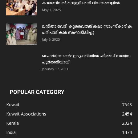
കാർണിവൽ വെള്ളി ശനി ദിവസങ്ങളിൽ
May 1, 2025
വനിതാ വേദി കുവൈത്ത് കലാ സാംസ്കാരിക
പരിപാടികൾ സംഘടിപ്പിച്ചു
July 6, 2025
ബഫര്‍സോണ്‍: ഇടുക്കിയില്‍ ഫീല്‍ഡ് സര്‍വേ
പൂര്‍ത്തിയായി
January 17, 2023
POPULAR CATEGORY
Kuwait
7543
Kuwait Associations
2454
Kerala
2324
India
1474