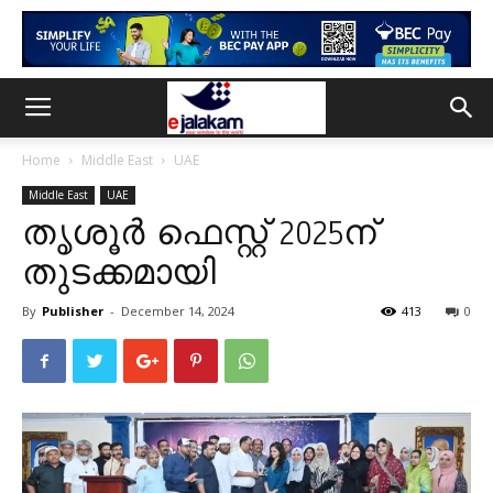
Home
Middle East
UAE
Middle East
UAE
തൃശൂർ ഫെസ്റ്റ് 2025ന്
തുടക്കമായി
By
Publisher
-
December 14, 2024
413
0