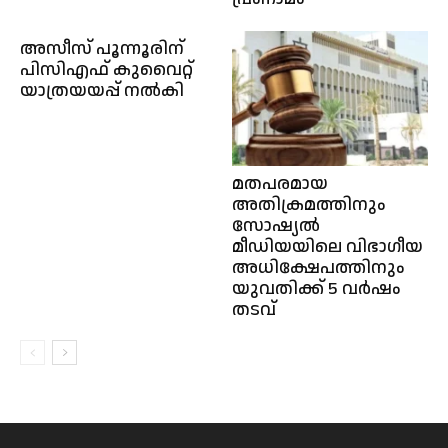
അസീസ് പൂന്നൂരിന്
പിസിഎഫ് കുവൈറ്റ്
യാത്രയയപ്പ് നൽകി
മതപരമായ
അതിക്രമത്തിനും
സോഷ്യൽ
മീഡിയയിലെ വിഭാഗീയ
അധിക്ഷേപത്തിനും
യുവതിക്ക് 5 വർഷം
തടവ്