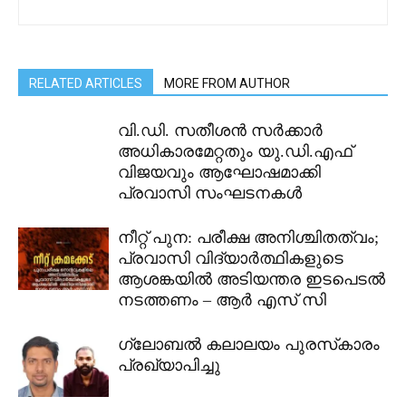
RELATED ARTICLES
MORE FROM AUTHOR
വി.ഡി. സതീശൻ സർക്കാർ
അധികാരമേറ്റതും യു.ഡി.എഫ്
വിജയവും ആഘോഷമാക്കി
പ്രവാസി സംഘടനകൾ
നീറ്റ് പുന: പരീക്ഷ അനിശ്ചിതത്വം;
പ്രവാസി വിദ്യാർത്ഥികളുടെ
ആശങ്കയിൽ അടിയന്തര ഇടപെടൽ
നടത്തണം – ആർ എസ് സി
ഗ്ലോബല്‍ കലാലയം പുരസ്‌കാരം
പ്രഖ്യാപിച്ചു