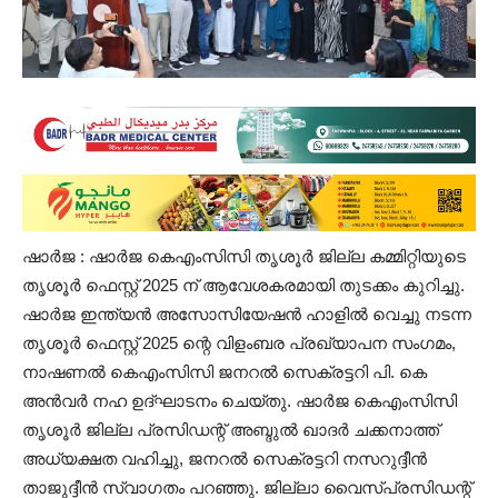
ഷാർജ : ഷാർജ കെഎംസിസി തൃശൂർ ജില്ല കമ്മിറ്റിയുടെ
തൃശൂർ ഫെസ്റ്റ് 2025 ന് ആവേശകരമായി തുടക്കം കുറിച്ചു.
ഷാർജ ഇന്ത്യൻ അസോസിയേഷൻ ഹാളിൽ വെച്ചു നടന്ന
തൃശൂർ ഫെസ്റ്റ് 2025 ന്റെ വിളംബര പ്രഖ്യാപന സംഗമം,
നാഷണൽ കെഎംസിസി ജനറൽ സെക്രട്ടറി പി. കെ
അൻവർ നഹ ഉദ്ഘാടനം ചെയ്തു. ഷാർജ കെഎംസിസി
തൃശൂർ ജില്ല പ്രസിഡന്റ്‌ അബ്ദുൽ ഖാദർ ചക്കനാത്ത്
അധ്യക്ഷത വഹിച്ചു, ജനറൽ സെക്രട്ടറി നസറുദ്ദീൻ
താജുദ്ദീൻ സ്വാഗതം പറഞ്ഞു. ജില്ലാ വൈസ്പ്രസിഡന്റ്