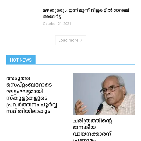
മഴ തുടരും: ഇന്ന് മൂന്ന് ജില്ലകളിൽ ഓറഞ്ച്
അലേർട്ട്
October 21, 2021
Load more
HOT NEWS
അടുത്ത
സെപ്റ്റംബറോടെ
ഘട്ടംഘട്ടമായി
സ്കൂളുകളുടെ
പ്രവർത്തനം പൂർവ്വ
സ്ഥിതിയിലാകും
ചരിത്രത്തിന്റെ
ജനകീയ
വായനക്കാരന്
പ്രണാമം