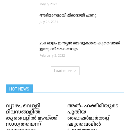
May 6, 2022
അഭിമാനമായി മീരാഭായി ചാനു
July 24, 2021
250 ഓളം ഇന്ത്യൻ തടവുകാരെ കുവൈത്ത്
ഇന്ത്യക്ക് കൈമാറും
February 3, 2022
Load more
HOT NEWS
വ്യാഴം, വെള്ളി
അൽ- ഹക്കിമിയുടെ
ദിവസങ്ങളിൽ
പുതിയ
കുവൈറ്റിൽ മഴയ്ക്ക്
ഹൈപ്പർമാർക്കറ്റ്
സാധ്യതയെന്ന്
ഷുവൈഖിൽ