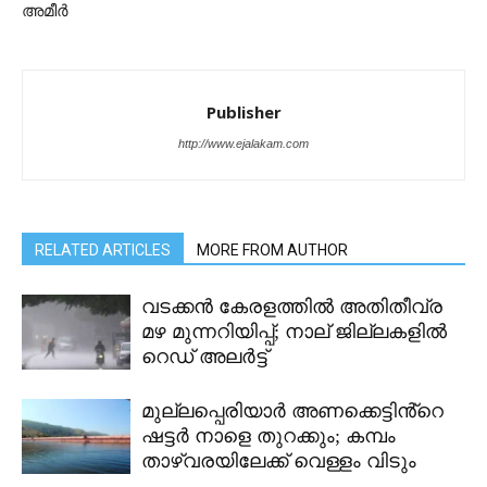
അമീർ
Publisher
http://www.ejalakam.com
RELATED ARTICLES
MORE FROM AUTHOR
വടക്കൻ കേരളത്തിൽ അതിതീവ്ര
മഴ മുന്നറിയിപ്പ്; നാല് ജില്ലകളിൽ
റെഡ് അലർട്ട്
മുല്ലപ്പെരിയാർ അണക്കെട്ടിൻ്റെ
ഷട്ടർ നാളെ തുറക്കും; കമ്പം
താഴ്വരയിലേക്ക് വെള്ളം വിടും