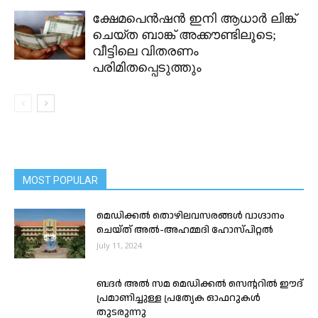
ക്ഷേമപെൻഷൻ ഇനി ആധാർ ലിങ്ക്
ചെയ്ത ബാങ്ക് അക്കൗണ്ടിലൂടെ;
വീട്ടിലെ വിതരണം
പരിമിതപ്പെടുത്തും
MOST POPULAR
മെഡിക്കൽ തൊഴിലവസരങ്ങൾ വാഗ്ദാനം
ചെയ്ത് അൽ-അഹമ്മദി ഹോസ്പിറ്റൽ
July 11, 2024
ബദർ അൽ സമ മെഡിക്കൽ സെൻ്ററിൽ ഈദ്
പ്രമാണിച്ചുള്ള പ്രത്യേക ഓഫറുകൾ
തുടരുന്നു