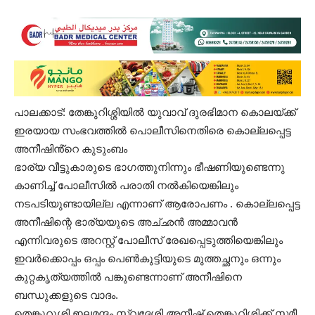
പാ​ല​ക്കാ​ട്: തേങ്കുറിശ്ശിയിൽ യുവാവ് ദുരഭിമാന കൊലയ്ക്ക്
ഇരയായ സംഭവത്തിൽ പൊലീസിനെതിരെ കൊല്ലപ്പെട്ട
അനീഷിൻ്റെ കുടുംബം
ഭാര്യ വീട്ടുകാരുടെ ഭാഗത്തുനിന്നും ഭീഷണിയുണ്ടെന്നു
കാണിച്ച് പോലീസിൽ പരാതി നൽകിയെങ്കിലും
നടപടിയുണ്ടായില്ല എന്നാണ് ആരോപണം . കൊല്ലപ്പെട്ട
അനീഷിന്റെ ഭാര്യയുടെ അച്‌ഛൻ അമ്മാവൻ
എന്നിവരുടെ അറസ്റ്റ് പോലീസ് രേഖപ്പെടുത്തിയെങ്കിലും
ഇവർക്കൊപ്പം ഒപ്പം പെൺകുട്ടിയുടെ മുത്തച്ഛനും ഒന്നും
കുറ്റകൃത്യത്തിൽ പങ്കുണ്ടെന്നാണ് അനീഷിനെ
ബന്ധുക്കളുടെ വാദം.
തെ​ങ്കു​റു​ശി ഇലമന്ദം സ്വ​ദേ​ശി അ​നീ​ഷ് തെ​ങ്കു​റി​ശി​ക്ക് സ​മീ​