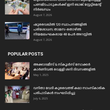
പണമിടപാടുകൾക്ക് ഇനി ബാങ്ക് സ്റ്റേറ്റ്മെന്റ്
നിർബന്ധം
August 7, 2026
ഷുവൈഖിൽ 120 സ്ഥാപനങ്ങളിൽ
പരിശോധന; താമസ-തൊഴിൽ
നിയമലംഘകരായ 48 പേർ അറസ്റ്റിൽ
August 7, 2026
POPULAR POSTS
അക്കാദമീസ് & സ്കൂൾസ് സോക്കർ
കാർണിവൽ വെള്ളി ശനി ദിവസങ്ങളിൽ
May 1, 2025
വനിതാ വേദി കുവൈത്ത് കലാ സാംസ്കാരിക
പരിപാടികൾ സംഘടിപ്പിച്ചു
July 6, 2025