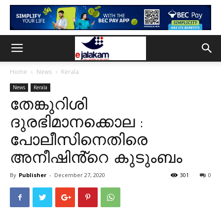
Home
News
Kerala
News
Kerala
തേങ്കുറിശി
ദുരഭിമാനക്കൊല :
പോലീസിനെതിരെ
അനീഷിൻ്റെ കുടുംബം
By
Publisher
-
December 27, 2020
301
0