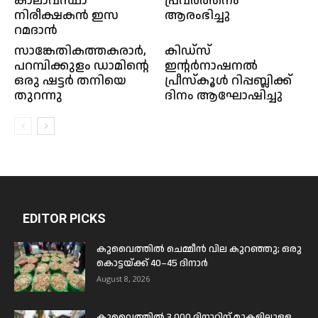
കാലാവസ്ഥാ
പ്രവർത്തനം
നിരീക്ഷകൻ ഇസ
ആരംഭിച്ചു
റമദാൻ
സാങ്കേതികത്തകരാർ,
കിഡ്‌സ്
പറമ്പിക്കുളം ഡാമിന്റെ
ഇന്റർനാഷനൽ
ഒരു ഷട്ടർ തനിയെ
പ്രീസ്‌കൂൾ റിപ്പബ്ലിക്ക്
തുറന്നു
ദിനം ആഘോഷിച്ചു
EDITOR PICKS
കുവൈത്തിൽ ചെമ്മീൻ വില കുറഞ്ഞു; ഒരു
കൊട്ടയ്ക്ക് 40–45 ദിനാർ
August 8, 2026
കുവൈത്തിൽ 3,000 ദിനാറിന് മുകളിലുള്ള