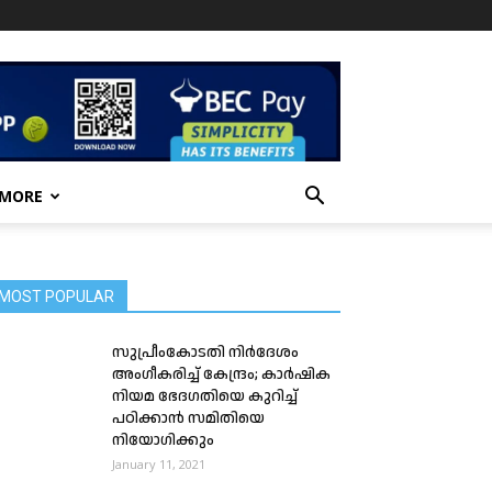
 MORE
MOST POPULAR
സുപ്രീംകോടതി നിർദേശം
അംഗീകരിച്ച് കേന്ദ്രം; കാർഷിക
നിയമ ഭേദഗതിയെ കുറിച്ച്
പഠിക്കാൻ സമിതിയെ
നിയോഗിക്കും
January 11, 2021