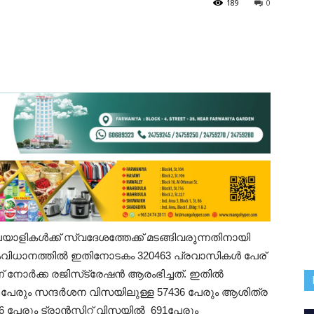
189
0
ളികൾക്ക് സ്വദേശത്തേക്ക് മടങ്ങിവരുന്നതിനായി
സംവിധാനത്തിൽ ഇതിനോടകം 320463 പ്രവാസികൾ പേര്
് നോർക്ക രജിസ്‌ട്രേഷൻ ആരംഭിച്ചത്. ഇതിൽ
േരും സന്ദർശന വിസയിലുള്ള 57436 പേരും ആശിത്ര
 പേരും ട്രാൻസിറ്റ് വിസയിൽ 691പേരും