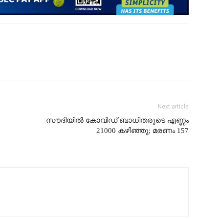
Next article
സൗദിയിൽ കോവിഡ് ബാധിതരുടെ എണ്ണം
21000 കഴിഞ്ഞു; മരണം 157