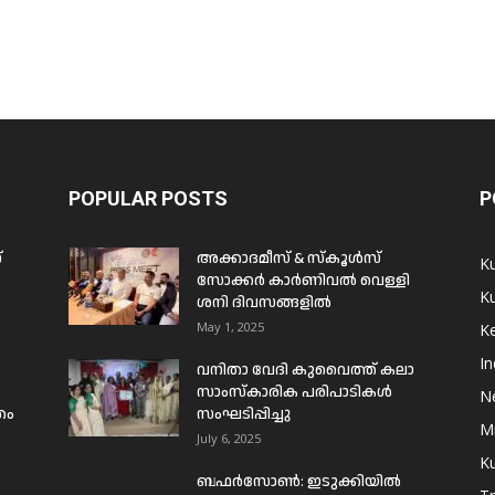
POPULAR POSTS
P
്
അക്കാദമീസ് & സ്കൂൾസ്
K
സോക്കർ കാർണിവൽ വെള്ളി
Ku
ശനി ദിവസങ്ങളിൽ
May 1, 2025
Ke
In
വനിതാ വേദി കുവൈത്ത് കലാ
സാംസ്കാരിക പരിപാടികൾ
N
രം
സംഘടിപ്പിച്ചു
Mi
July 6, 2025
Ku
ബഫര്‍സോണ്‍: ഇടുക്കിയില്‍