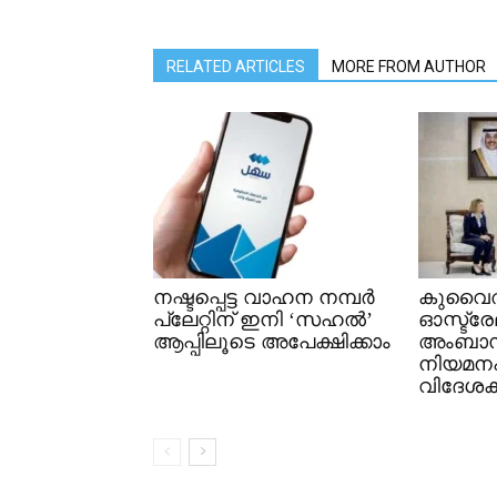
RELATED ARTICLES
MORE FROM AUTHOR
നഷ്ടപ്പെട്ട വാഹന നമ്പർ
കുവൈത
പ്ലേറ്റിന് ഇനി ‘സഹൽ’
ഓസ്ട്ര
ആപ്പിലൂടെ അപേക്ഷിക്കാം
അംബാ
നിയമനപത
വിദേശകാ