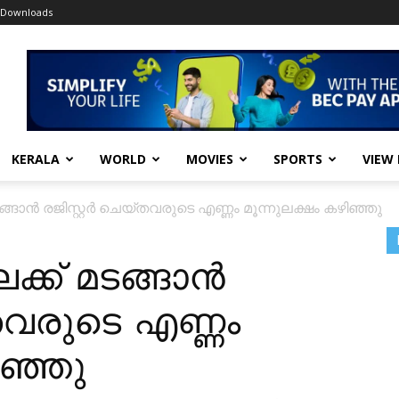
Downloads
KERALA
WORLD
MOVIES
SPORTS
VIEW
മടങ്ങാൻ രജിസ്റ്റർ ചെയ്തവരുടെ എണ്ണം മൂന്നുലക്ഷം കഴിഞ്ഞു
േക്ക് മടങ്ങാൻ
്തവരുടെ എണ്ണം
ിഞ്ഞു