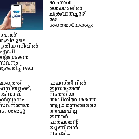
ബംഗാള്‍
ഉള്‍ക്കടലില്‍
ചക്രവാതച്ചുഴി;
മഴ
ശക്തമായേക്കും
സഹൽ’
പ്പിലൂടെ
ുതിയ സിവിൽ
ഐഡി
ന്റഗ്രേഷൻ
സേവനം
രംഭിച്ച് PACI
ോകത്ത്
ഫലസ്തീനിൽ
േസ്ബുക്ക്,
ഇസ്രായേൽ
ാട്സാപ്പ്,
നടത്തിയ
ൻസ്റ്റഗ്രാം
അധിനിവേശത്തെയും
േവനങ്ങൾ
ആക്രമണങ്ങളെയും
ടസപ്പെട്ടു
അപലപിച്ച
ഇൻറർ
പാർലമെൻ്റ്
യൂണിയൻ
നടപടി...