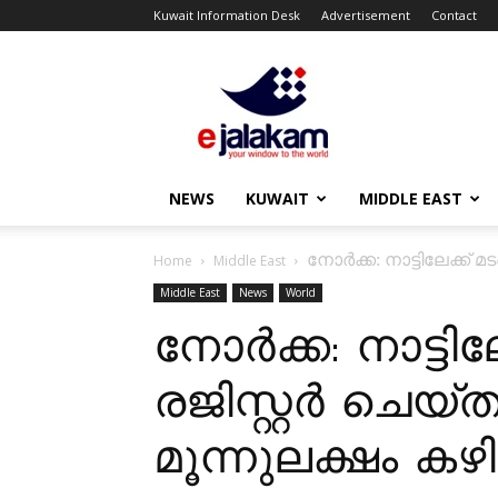
Kuwait Information Desk
Advertisement
Contact
ejalakam
NEWS
KUWAIT
MIDDLE EAST
നോർക്ക: നാട്ടിലേക്ക് 
Home
Middle East
Middle East
News
World
നോർക്ക: നാട്ടില
രജിസ്റ്റർ ചെയ
മൂന്നുലക്ഷം കഴ