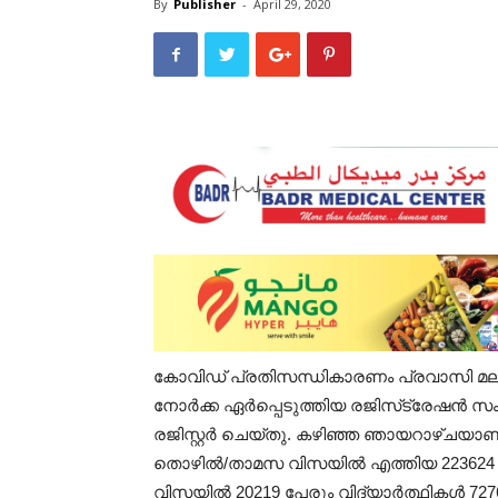
By
Publisher
-
April 29, 2020
കോവിഡ് പ്രതിസന്ധികാരണം പ്രവാസി മലയാ
നോർക്ക ഏർപ്പെടുത്തിയ രജിസ്‌ട്രേഷൻ 
രജിസ്റ്റർ ചെയ്തു. കഴിഞ്ഞ ഞായറാഴ്ചയാണ
തൊഴിൽ/താമസ വിസയിൽ എത്തിയ 223624 പ
വിസയിൽ 20219 പേരും വിദ്യാർത്ഥികൾ 7276