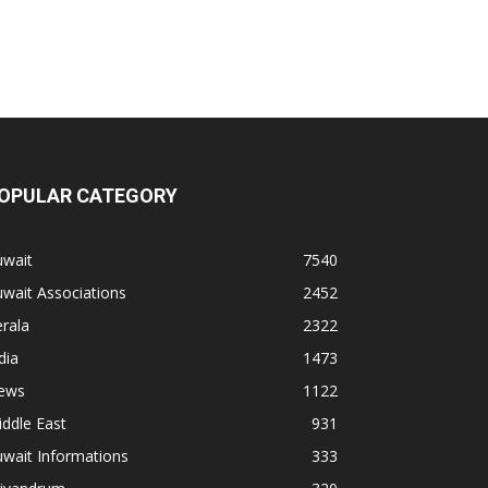
OPULAR CATEGORY
uwait
7540
wait Associations
2452
rala
2322
dia
1473
ews
1122
ddle East
931
wait Informations
333