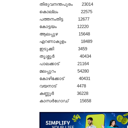
തിരുവനന്തപുരം 23014
കൊല്ലം 22575
പത്തനംതിട്ട 12677
കോട്ടയം 12220
ആലപ്പുഴ 15648
എറണാകുളം 18489
ഇടുക്കി 3459
തൃശ്ശൂർ 40434
പാലക്കാട് 21164
മലപ്പുറം 54280
കോഴിക്കോട് 40431
വയനാട് 4478
കണ്ണൂർ 36228
കാസർഗോഡ് 15658