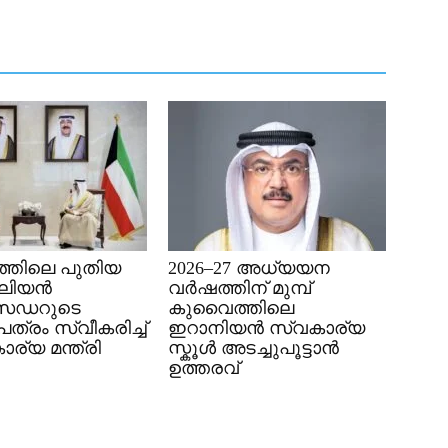
്തിലെ പുതിയ
2026–27 അധ്യയന
േലിയൻ
വർഷത്തിന് മുമ്പ്
സഡറുടെ
കുവൈത്തിലെ
്രം സ്വീകരിച്ച്
ഇറാനിയൻ സ്വകാര്യ
ര്യ മന്ത്രി
സ്കൂൾ അടച്ചുപൂട്ടാൻ
ഉത്തരവ്