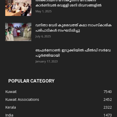
അക്കാദമീസ് & സ്കൂൾസ് സോക്കർ
കാർണിവൽ വെള്ളി ശനി ദിവസങ്ങളിൽ
May 1, 2025
വനിതാ വേദി കുവൈത്ത് കലാ സാംസ്കാരിക
പരിപാടികൾ സംഘടിപ്പിച്ചു
July 6, 2025
ബഫര്‍സോണ്‍: ഇടുക്കിയില്‍ ഫീല്‍ഡ് സര്‍വേ
പൂര്‍ത്തിയായി
January 17, 2023
POPULAR CATEGORY
Kuwait
7540
Kuwait Associations
2452
Kerala
2322
India
1473