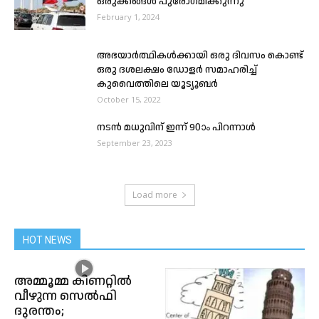
ഒരുക്കങ്ങൾ പുരോഗമിക്കുന്നു
February 1, 2024
അഭയാർത്ഥികൾക്കായി ഒരു ദിവസം കൊണ്ട്
ഒരു ദശലക്ഷം ഡോളർ സമാഹരിച്ച്
കുവൈത്തിലെ യൂട്യൂബർ
October 15, 2022
നടൻ മധുവിന് ഇന്ന് 90ാം പിറന്നാൾ
September 23, 2023
Load more
HOT NEWS
അമ്മൂമ്മ കിണറ്റില്‍
വീഴുന്ന സെല്‍ഫി
ദുരന്തം;