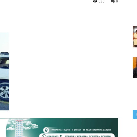
335
0