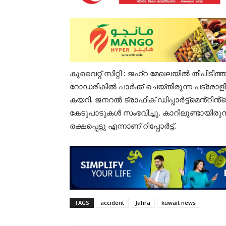
കുവൈറ്റ്‌ സിറ്റി : ജഹ്‌റ മേഖലയിൽ തീപി
റോഡരികിൽ പാർക്ക് ചെയ്തിരുന്ന പട്രോളി
കയറി. ജനറൽ ട്രാഫിക് ഡിപ്പാർട്ട്‌മെൻ്റി
കേടുപാടുകൾ സംഭവിച്ചു. കാറിലുണ്ടായിര
രക്ഷപ്പെട്ടു എന്നാണ് റിപ്പോർട്ട്.
TAGS
accident
Jahra
kuwait news