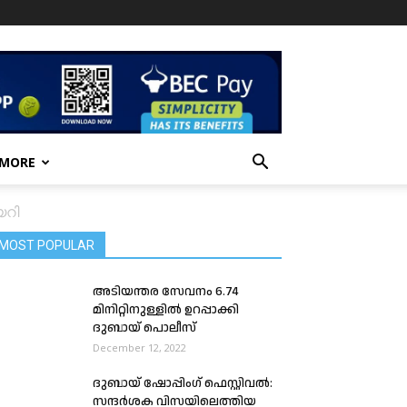
 MORE
യറി
MOST POPULAR
അടിയന്തര സേവനം 6.74
മിനിറ്റിനുള്ളിൽ ഉറപ്പാക്കി
ദുബായ് പൊലീസ്
December 12, 2022
ദുബായ് ഷോപ്പിംഗ് ഫെസ്റ്റിവൽ:
സന്ദര്‍ശക വിസയിലെത്തിയ