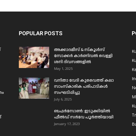
POPULAR POSTS
P
്
അക്കാദമീസ് & സ്കൂൾസ്
K
സോക്കർ കാർണിവൽ വെള്ളി
Ku
ശനി ദിവസങ്ങളിൽ
May 1, 2025
Ke
In
വനിതാ വേദി കുവൈത്ത് കലാ
സാംസ്കാരിക പരിപാടികൾ
N
രം
സംഘടിപ്പിച്ചു
Mi
July 6, 2025
Ku
ബഫര്‍സോണ്‍: ഇടുക്കിയില്‍
T
്
ഫീല്‍ഡ് സര്‍വേ പൂര്‍ത്തിയായി
B
January 17, 2023