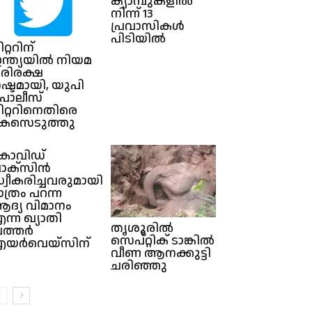
ക്യാമ്പുകളിൽ
നിന്ന് 13
പ്രവാസികൾ
പിടിയിൽ
വിറ്ററിന്
ന്ത്യയിൽ നിയമ
രിരക്ഷ
ഷ്ടമായി, യുപി​
ൊലീസ്​
്വിറ്ററിനെതിരെ
േസെടുത്തു
ോവിഡ്
ാക്സിൻ
്വീകരിച്ചവരുമായി
ാത്രം പറന്ന
ദ്യ വിമാനം
ന്ന ഖ്യാതി
തൃശൂരിൽ
ത്തർ
സെപ്റ്റിക് ടാങ്കിൽ
യർവെയ്സിന്
വീണ ആനക്കുട്ടി
ചരിഞ്ഞു