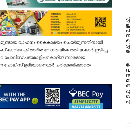
ട്
ഇ
പ
ന
പ
ടിത്തമുണ്ടായ വാഹനം കൈകാര്യം ചെയ്യുന്നതിനായി
ട
ംഗ് കാറിലേക്ക് അമിത വേഗതയിലെത്തിയ കാർ ഇടിച്ചു
ക
ൻ്റെ പോലീസ് പട്രോളിംഗ് കാറിന് സാരമായ
ക
ുന്ന പോലീസ് ഉദ്യോഗസ്ഥർ പരിക്കേൽക്കാതെ
വ
സ
മ
ആ
എ
ഖ
എ