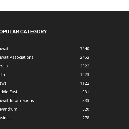
OPULAR CATEGORY
uwait
7540
wait Associations
2452
rala
2322
dia
1473
ews
1122
ddle East
931
wait Informations
333
rivandrum
320
usiness
278