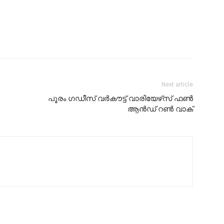
Next article
പൂരം ഗഡീസ് വർകൗട്ട് വാരിയേഴ്‌സ് ഫൺ
ആൻഡ് റൺ വാക്