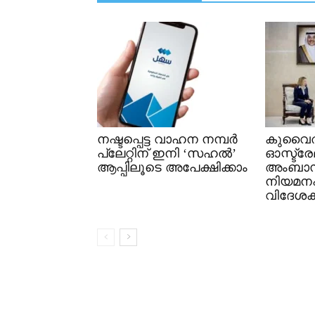
നഷ്ടപ്പെട്ട വാഹന നമ്പർ
കുവൈത
പ്ലേറ്റിന് ഇനി ‘സഹൽ’
ഓസ്ട്ര
ആപ്പിലൂടെ അപേക്ഷിക്കാം
അംബാ
നിയമനപത
വിദേശകാ