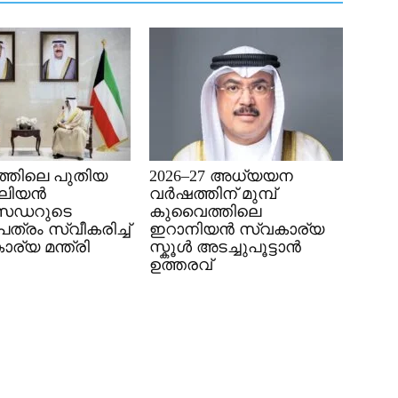
്തിലെ പുതിയ
2026–27 അധ്യയന
േലിയൻ
വർഷത്തിന് മുമ്പ്
സഡറുടെ
കുവൈത്തിലെ
്രം സ്വീകരിച്ച്
ഇറാനിയൻ സ്വകാര്യ
ര്യ മന്ത്രി
സ്കൂൾ അടച്ചുപൂട്ടാൻ
ഉത്തരവ്