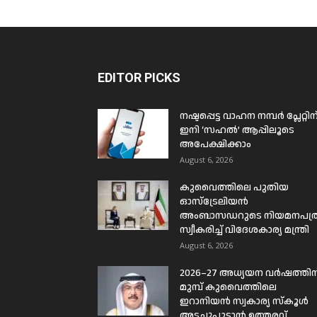
EDITOR PICKS
നഷ്ടപ്പെട്ട വാഹന നമ്പർ പ്ലേറ്റിന
ഇനി ‘സഹൽ’ ആപ്പിലൂടെ
അപേക്ഷിക്കാം
August 6, 2026
കുവൈത്തിലെ പുതിയ
ഓസ്ട്രേലിയൻ
അംബാസഡറുടെ നിയമനപത്
സ്വീകരിച്ച് വിദേശകാര്യ മന്ത്രി
August 6, 2026
2026–27 അധ്യയന വർഷത്തിന
മുമ്പ് കുവൈത്തിലെ
ഇറാനിയൻ സ്വകാര്യ സ്കൂൾ
അടച്ചുപൂട്ടാൻ ഉത്തരവ്