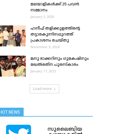
മലയാളികൾക്ക് 25 പവൻ
സമ്മാനം
January 3, 2020
ഹനീഫ് തളിക്കുളത്തിന്റെ
തട്ടാരകുന്നിനപ്പുറത്ത്
പ്രകാശനം ചെയ്തു
November 9, 2024
മനു ഭാക്കറിനും ഗുകേഷിനും
ഖേൽരത്‌ന പുരസ്‌കാരം
January 17, 2025
Load more
HOT NEWS
സുലൈബിയ