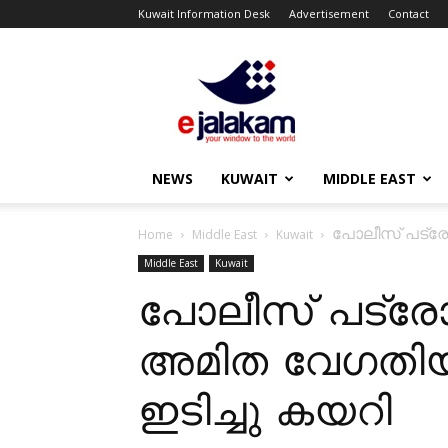
Kuwait Information Desk
Advertisement
Contact
ejalakam
NEWS
KUWAIT
MIDDLE EAST
പോലീസ് പട്രോ
Home
Middle East
Kuwait
Middle East
Kuwait
പോലീസ് പട്രോള
അമിത വേഗതിയ
ഇടിച്ചു കയറി