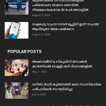
ഷുവൈഖിൽ 120 സ്ഥാപനങ്ങളിൽ
പരിശോധന; താമസ-തൊഴിൽ
നിയമലംഘകരായ 48 പേർ അറസ്റ്റിൽ
August 7, 2026
നഷ്ടപ്പെട്ട വാഹന നമ്പർ പ്ലേറ്റിന് ഇനി ‘സഹൽ’
ആപ്പിലൂടെ അപേക്ഷിക്കാം
August 6, 2026
POPULAR POSTS
അക്കാദമീസ് & സ്കൂൾസ് സോക്കർ
കാർണിവൽ വെള്ളി ശനി ദിവസങ്ങളിൽ
May 1, 2025
വനിതാ വേദി കുവൈത്ത് കലാ സാംസ്കാരിക
പരിപാടികൾ സംഘടിപ്പിച്ചു
July 6, 2025