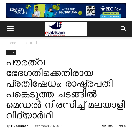
Home
Featured
India
പൗരത്വ
ഭേദഗതിക്കെതിരായ
പ്രതിഷേധം: രാഷ്ട്രപതി
പങ്കെടുത്ത ചടങ്ങിൽ
മെഡൽ നിരസിച്ച് മലയാളി
വിദ്യാർഥി
By
Publisher
-
December 23, 2019
305
0