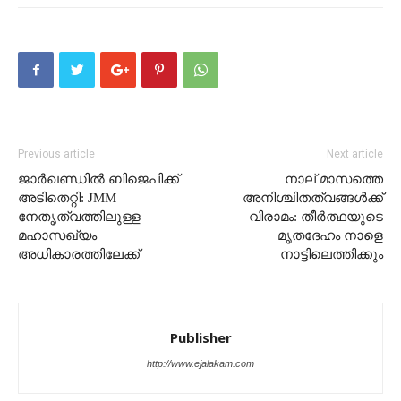
Previous article
Next article
ജാർഖണ്ഡിൽ ബിജെപിക്ക്
നാല് മാസത്തെ
അടിതെറ്റി: JMM
അനിശ്ചിതത്വങ്ങള്‍ക്ക്
നേതൃത്വത്തിലുള്ള
വിരാമം: തീര്‍ത്ഥയുടെ
മഹാസഖ്യം
മൃതദേഹം നാളെ
അധികാരത്തിലേക്ക്
നാട്ടിലെത്തിക്കും
Publisher
http://www.ejalakam.com