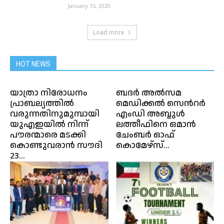
January 15, 2020
Load more
HOT NEWS
യാത്രാ നിരോധനം
ബദർ അൽസമ
പ്രാബല്യത്തിൽ
മെഡിക്കൽ സെൻറർ
വരുന്നതിനുമുമ്പായി
എംഡി അബ്ദുൾ
യുഎഇയിൽ നിന്ന്
ലത്തീഫിനെ ഒമാൻ
പൗരന്മാരെ മടക്കി
ചേംബർ ഓഫ്
കൊണ്ടുവരാൻ സൗദി
കൊമേഴ്‌സ്...
23...