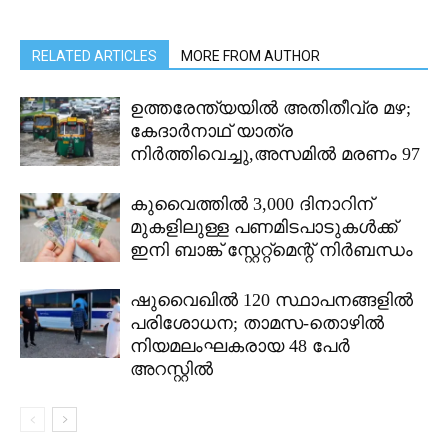
RELATED ARTICLES
MORE FROM AUTHOR
ഉത്തരേന്ത്യയിൽ അതിതീവ്ര മഴ;
കേദാർനാഥ് യാത്ര
നിർത്തിവെച്ചു,അസമിൽ മരണം 97
കുവൈത്തിൽ 3,000 ദിനാറിന്
മുകളിലുള്ള പണമിടപാടുകൾക്ക്
ഇനി ബാങ്ക് സ്റ്റേറ്റ്മെന്റ് നിർബന്ധം
ഷുവൈഖിൽ 120 സ്ഥാപനങ്ങളിൽ
പരിശോധന; താമസ-തൊഴിൽ
നിയമലംഘകരായ 48 പേർ
അറസ്റ്റിൽ