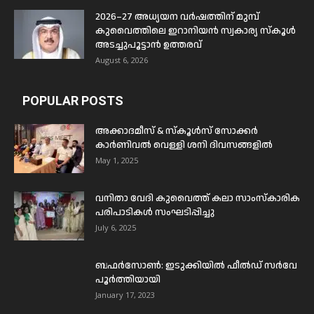
2026–27 അധ്യയന വർഷത്തിന് മുമ്പ്
കുവൈത്തിലെ ഇറാനിയൻ സ്വകാര്യ സ്കൂൾ
അടച്ചുപൂട്ടാൻ ഉത്തരവ്
August 6, 2026
POPULAR POSTS
അക്കാദമീസ് & സ്കൂൾസ് സോക്കർ
കാർണിവൽ വെള്ളി ശനി ദിവസങ്ങളിൽ
May 1, 2025
വനിതാ വേദി കുവൈത്ത് കലാ സാംസ്കാരിക
പരിപാടികൾ സംഘടിപ്പിച്ചു
July 6, 2025
ബഫര്‍സോണ്‍: ഇടുക്കിയില്‍ ഫീല്‍ഡ് സര്‍വേ
പൂര്‍ത്തിയായി
January 17, 2023