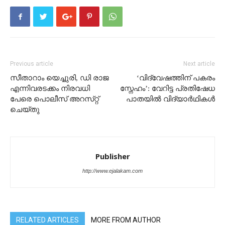
Previous article
Next article
സീതാറാം യെച്ചുരി, ഡി രാജ
‘വിദ്വേഷത്തിന് പകരം
എന്നിവരടക്കം നിരവധി
സ്നേഹം‌’: വേറിട്ട പ്രതിഷേധ
പേരെ പൊലീസ്‌ അറസ്‌റ്റ്‌
പാതയിൽ വിദ്യാർഥികൾ
ചെയ്‌തു
Publisher
http://www.ejalakam.com
RELATED ARTICLES
MORE FROM AUTHOR