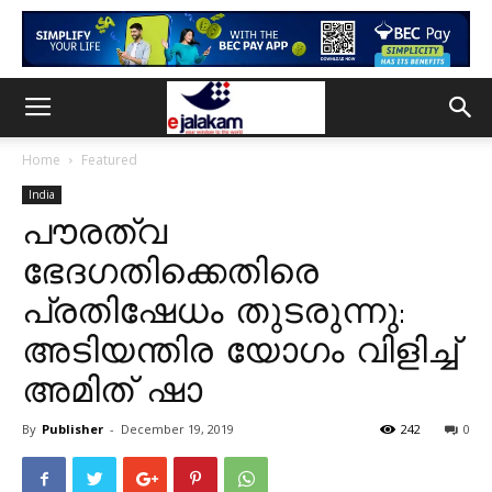
Home
Featured
India
പൗരത്വ
ഭേദഗതിക്കെതിരെ
പ്രതിഷേധം തുടരുന്നു:
അടിയന്തിര യോഗം വിളിച്ച്
അമിത് ഷാ
By
Publisher
-
December 19, 2019
242
0