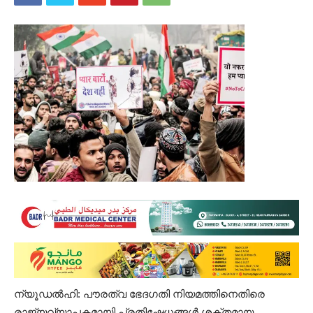
ന്യൂഡൽഹി: പൗരത്വ ഭേദഗതി നിയമത്തിനെതിരെ
രാജ്യവ്യാപകമായി പ്രതിഷേധങ്ങൾ ശക്തമായ