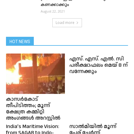
കണക്കാക്കും
August 22, 2021
Load more
HOT NEWS
എസ്. എസ്. എൽ. സി
പരീക്ഷാഫലം മെയ് 8 ന്
വന്നേക്കും
കാസർകോട്
തീപിടിത്തം; മൂന്ന്
ക്ഷേത്ര കമ്മിറ്റി
അംഗങ്ങൾ അറസ്റ്റിൽ
India’s Maritime Vision:
സാൽമിയിൽ മൂന്ന്
from SAGAR to Indo-
പേര് ചേർന്ന്