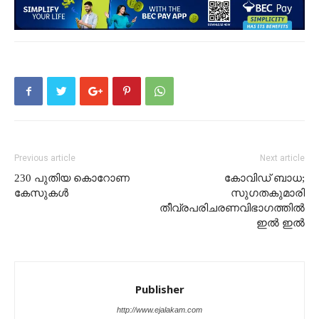
Previous article
Next article
230 പുതിയ കൊറോണ
കോവിഡ് ബാധ;
കേസുകൾ
സുഗതകുമാരി
തീവ്രപരിചരണവിഭാഗത്തിൽ
ഇൽ ഇൽ
Publisher
http://www.ejalakam.com