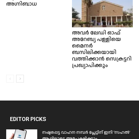
അഗ്നിബാധ
അവർ ലേഡി ഓഫ്
അറേബ്യ പള്ളിയെ
മൈനർ
ബസിലിക്കയായി
വത്തിക്കാൻ സെക്രട്ടറി
പ്രഖ്യാപിക്കും
EDITOR PICKS
നഷ്ടപ്പെട്ട വാഹന നമ്പർ പ്ലേറ്റിന് ഇനി ‘സഹൽ’
ആപ്പിലൂടെ അപേക്ഷിക്കാം