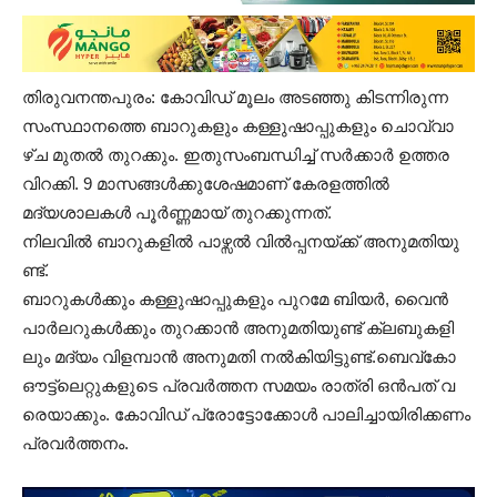
തി​രു​വ​ന​ന്ത​പു​രം: കോവിഡ് മൂലം അടഞ്ഞു കിടന്നിരുന്ന
സം​സ്ഥാ​ന​ത്തെ ബാ​റു​ക​ളും ക​ള്ളു​ഷാ​പ്പു​ക​ളും ചൊ​വ്വാ​
ഴ്ച മു​ത​ല്‍ തു​റ​ക്കും. ഇതുസംബന്ധിച്ച് സ​ര്‍​ക്കാ​ര്‍ ഉ​ത്ത​ര​
വിറക്കി. 9 മാസങ്ങൾക്കുശേഷമാണ് കേരളത്തിൽ
മദ്യശാലകൾ പൂർണ്ണമായ് തുറക്കുന്നത്.
നി​ല​വി​ല്‍ ബാ​റു​ക​ളി​ല്‍ പാ​ഴ്സ​ല്‍ വി​ല്‍​പ്പ​ന​യ്ക്ക് അ​നു​മ​തി​യു​
ണ്ട്.
ബാറുകൾക്കും കള്ളുഷാപ്പുകളും പുറമേ ബി​യ​ര്‍, വൈ​ന്‍
പാ​ര്‍​ല​റു​ക​ൾക്കും തു​റ​ക്കാൻ അനുമതിയുണ്ട് ക്ല​ബു​ക​ളി​
ലും മ​ദ്യം വി​ള​മ്പാ​ൻ അ​നു​മ​തി ന​ൽ​കിയിട്ടുണ്ട്.ബെ​വ്‍​കോ
ഔ​ട്ട്‌​ലെ​റ്റു​ക​ളു​ടെ പ്ര​വ​ര്‍​ത്ത​ന സ​മ​യം രാ​ത്രി ഒ​ന്‍​പ​ത് വ​
രെ​യാ​ക്കും. കോ​വി​ഡ് പ്രോ​ട്ടോ​ക്കോ​ള്‍ പാ​ലി​ച്ചാ​യി​രി​ക്ക​ണം
പ്ര​വ​ര്‍​ത്ത​നം.