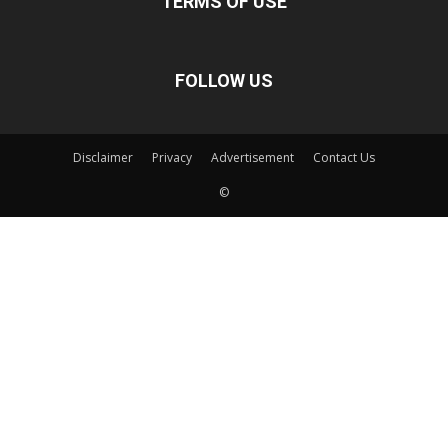
TERMS OF USE
FOLLOW US
Disclaimer
Privacy
Advertisement
Contact Us
©