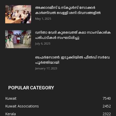
അക്കാദമീസ് & സ്കൂൾസ് സോക്കർ
കാർണിവൽ വെള്ളി ശനി ദിവസങ്ങളിൽ
May 1, 2025
വനിതാ വേദി കുവൈത്ത് കലാ സാംസ്കാരിക
പരിപാടികൾ സംഘടിപ്പിച്ചു
July 6, 2025
ബഫര്‍സോണ്‍: ഇടുക്കിയില്‍ ഫീല്‍ഡ് സര്‍വേ
പൂര്‍ത്തിയായി
January 17, 2023
POPULAR CATEGORY
Kuwait
7540
Kuwait Associations
2452
Kerala
2322