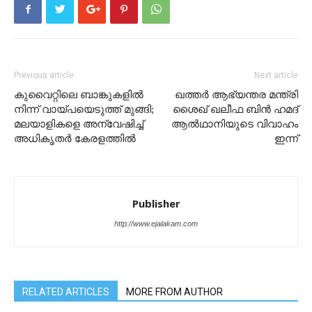
Previous article
Next article
കുവൈറ്റിലെ ബാങ്കുകളിൽ
ഖ​ത്ത​ർ ആ​ഭ്യ​ന്ത​ര മ​ന്ത്രി
നിന്ന് വായ്പയെടുത്ത് മുങ്ങി;
ശൈ​ഖ് ഖ​ലീ​ഫ ബി​ൻ ഹ​മ​ദ്
മലയാളികളെ അന്വേഷിച്ച്
ആ​ൽ​ഥാ​നി​യു​ടെ വിവാഹം
അധികൃതർ കേരളത്തിൽ
ഇന്ന്
Publisher
http://www.ejalakam.com
RELATED ARTICLES
MORE FROM AUTHOR