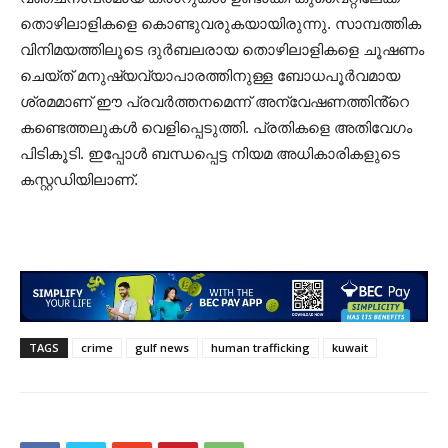
തൊഴിലാളികളെ കൊണ്ടുവരുകയായിരുന്നു. സാമ്പത്തിക
വിനിമയത്തിലൂടെ ദുർബലരായ തൊഴിലാളികളെ ചൂഷണം
ചെയ്ത് മനുഷ്യവ്യാപാരത്തിനുള്ള ബോധപൂർവമായ
ശ്രമമാണ് ഈ പ്രവർത്തനമെന്ന് അന്വേഷണത്തിൻ്റെ
കണ്ടെത്തലുകൾ വെളിപ്പെടുത്തി. പ്രതികളെ അതിവേഗം
പിടികൂടി. ഇപ്പോൾ ബന്ധപ്പെട്ട നിയമ അധികാരികളുടെ
കസ്റ്റഡിയിലാണ്.
TAGS
crime
gulf news
human trafficking
kuwait