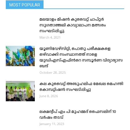
MOST POPULAR
മലയാളം മിഷൻ കുവൈറ്റ് ചാപ്റ്റർ
സുഗതാഞ്ജലി കാവ്യാലാപന മത്സരം
സംഘടിപ്പിച്ചു.
March 4, 2021
യൂണിവേഴ്‌സിറ്റി, പൊതു പരീക്ഷകളെ
ഒഴിവാക്കി സംസ്ഥാനത്ത് നാളെ
യുഡിഎസ്എഫിൻറെ സമ്പൂർണ വിദ്യാഭ്യാസ
ബന്ദ്
October 28, 2025
കല കുവൈറ്റ്‌ അബുഹലിഫ മേഖല മെഹന്തി
കൊമ്പറ്റിഷൻ സംഘടിപ്പിച്ചു
June 8, 2026
ലക്ഷദ്വീപ് എം പി മുഹമ്മദ് ഫൈസലിന് 10
വര്‍ഷം തടവ്
January 11, 2023