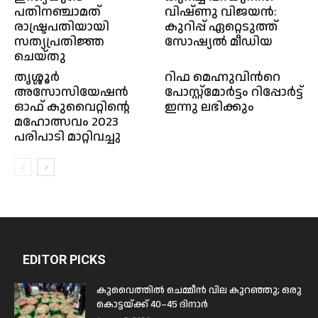
പതിനഞ്ചാമത്
വിഷ്ണു വിജയൻ:
രാഷ്ട്രപതിയായി
കുറിപ്പ് ഏറ്റെടുത്ത്
സത്യപ്രതിജ്ഞ
സോഷ്യൽ മീഡിയ
ചെയ്തു
തൃശ്ശൂർ
റിഫ മെഹ്നുവിന്‍റെ
അസോസിയേഷൻ
പോസ്റ്റ്മോര്‍ട്ടം റിപ്പോര്‍ട്ട്
ഓഫ് കുവൈറ്റിന്റെ
ഇന്നു ലഭിക്കും
മഹോത്സവം 2023
പരിപാടി മാറ്റിവച്ചു
EDITOR PICKS
കുവൈത്തിൽ ചെമ്മീൻ വില കുറഞ്ഞു; ഒരു
കൊട്ടയ്ക്ക് 40–45 ദിനാർ