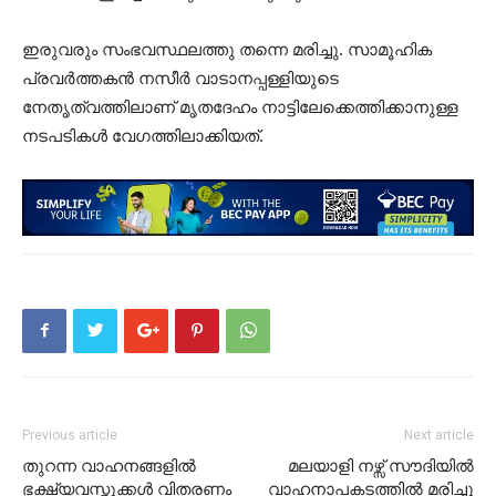
ഇരുവരും സംഭവസ്ഥലത്തു തന്നെ മരിച്ചു. സാമൂഹിക
പ്രവർത്തകൻ നസീർ വാടാനപ്പള്ളിയുടെ
നേതൃത്വത്തിലാണ് മൃതദേഹം നാട്ടിലേക്കെത്തിക്കാനുള്ള
നടപടികൾ വേഗത്തിലാക്കിയത്.
Previous article
Next article
തുറന്ന വാഹനങ്ങളിൽ
മലയാളി നഴ്സ് സൗദിയിൽ
ഭക്ഷ്യവസ്തുക്കൾ വിതരണം
വാഹനാപകടത്തിൽ മരിച്ചു