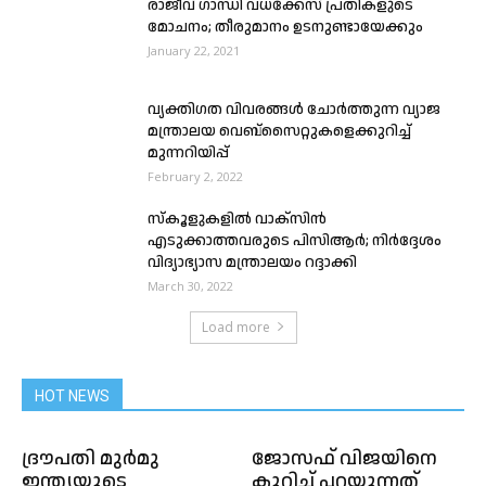
രാജീവ് ഗാന്ധി വധക്കേസ് പ്രതികളുടെ
മോചനം; തീരുമാനം ഉടനുണ്ടായേക്കും
January 22, 2021
വ്യക്തിഗത വിവരങ്ങൾ ചോർത്തുന്ന വ്യാജ
മന്ത്രാലയ വെബ്‌സൈറ്റുകളെക്കുറിച്ച്
മുന്നറിയിപ്പ്
February 2, 2022
സ്കൂളുകളിൽ വാക്സിൻ
എടുക്കാത്തവരുടെ പിസിആർ; നിർദ്ദേശം
വിദ്യാഭ്യാസ മന്ത്രാലയം റദ്ദാക്കി
March 30, 2022
Load more
HOT NEWS
ദ്രൗപതി മുര്‍മു
ജോസഫ് വിജയിനെ
ഇന്ത്യയുടെ
കുറിച്ച് പറയുന്നത്