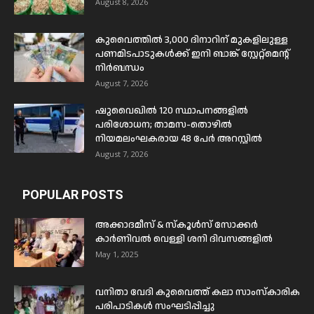
August 8, 2026
കുവൈത്തിൽ 3,000 ദിനാറിന് മുകളിലുള്ള
പണമിടപാടുകൾക്ക് ഇനി ബാങ്ക് സ്റ്റേറ്റ്മെന്റ്
നിർബന്ധം
August 7, 2026
ഷുവൈഖിൽ 120 സ്ഥാപനങ്ങളിൽ
പരിശോധന; താമസ-തൊഴിൽ
നിയമലംഘകരായ 48 പേർ അറസ്റ്റിൽ
August 7, 2026
POPULAR POSTS
അക്കാദമീസ് & സ്കൂൾസ് സോക്കർ
കാർണിവൽ വെള്ളി ശനി ദിവസങ്ങളിൽ
May 1, 2025
വനിതാ വേദി കുവൈത്ത് കലാ സാംസ്കാരിക
പരിപാടികൾ സംഘടിപ്പിച്ചു