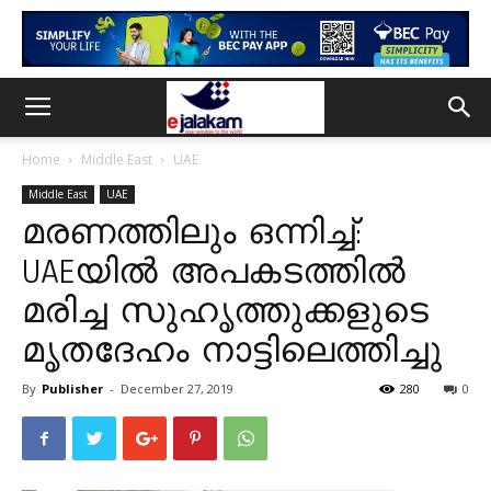
Home
Middle East
UAE
Middle East
UAE
മരണത്തിലും ഒന്നിച്ച്:
‌UAEയില്‍ അപകടത്തിൽ
മരിച്ച സുഹൃത്തുക്കളുടെ
മൃതദേഹം നാട്ടിലെത്തിച്ചു
By
Publisher
-
December 27, 2019
280
0