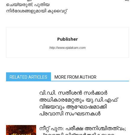
ചെയ്യരുത്; പുതിയ
നിര്‍ദേശങ്ങളുമായി കുവൈറ്റ്
Publisher
http://www.ejalakam.com
RELATED ARTICLES
MORE FROM AUTHOR
വി.ഡി. സതീശൻ സർക്കാർ
അധികാരമേറ്റതും യു.ഡി.എഫ്
വിജയവും ആഘോഷമാക്കി
പ്രവാസി സംഘടനകൾ
നീറ്റ് പുന: പരീക്ഷ അനിശ്ചിതത്വം;