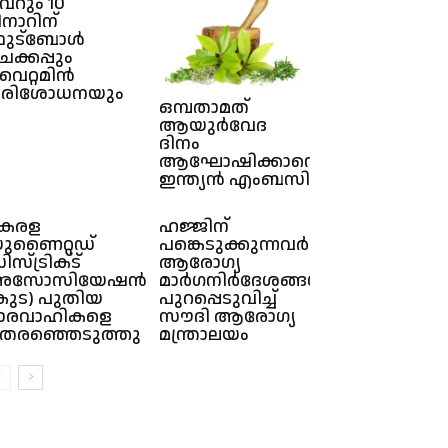
െറും 10
ിനാറിന്
ഫുട്ബോൾ
െക്കപ്പും
ൈറ്റമിൻ
രിശോധനയും
ഒമ്പതാമത്
ആയുർവേദ
ദിനം
ആഘോഷിക്കാനൊരുങ്ങി
ഇന്ത്യൻ എംബസി
േരള
ഹജ്ജിന്
ുണൈറ്റഡ്
പങ്കെടുക്കുന്നവർക്കുള്ള
സ്‌ട്രിക്‌ട്
ആരോഗ്യ
അസോസിയേഷൻ
മാർഗനിർദേശങ്ങൾ
കുട) പുതിയ
പുറപ്പെടുവിച്ച്
ാരവാഹികളെ
സൗദി ആരോഗ്യ
െരഞ്ഞെടുത്തു
മന്ത്രാലയം