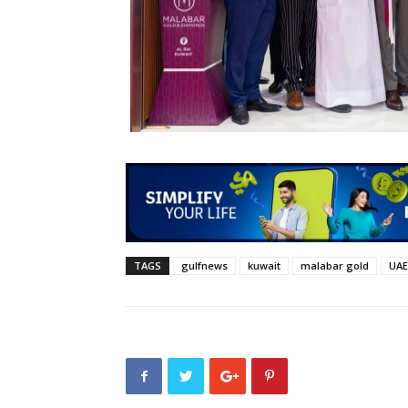
TAGS
gulfnews
kuwait
malabar gold
UAE