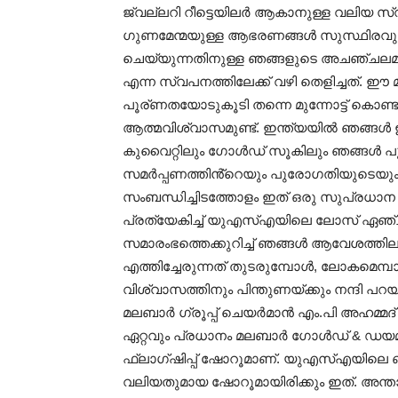
ജ്വല്ലറി റീട്ടെയിലർ ആകാനുള്ള വലിയ സ്വ
ഗുണമേന്മയുള്ള ആഭരണങ്ങൾ സുസ്ഥിരവും
ചെയ്യുന്നതിനുള്ള ഞങ്ങളുടെ അചഞ്ചല
എന്ന സ്വപനത്തിലേക്ക് വഴി തെളിച്ചത്.
പൂര്ണതയോടുകൂടി തന്നെ മുന്നോട്ട് കൊണ
ആത്മവിശ്വാസമുണ്ട്. ഇന്ത്യയിൽ ഞങ്ങൾ
കുവൈറ്റിലും ഗോൾഡ് സൂകിലും ഞങ്ങൾ പു
സമർപ്പണത്തിൻ്റെയും പുരോഗതിയുടെയും
സംബന്ധിച്ചിടത്തോളം ഇത് ഒരു സുപ്രധാന 
പ്രത്യേകിച്ച് യുഎസ്എയിലെ ലോസ് ഏഞ്ച
സമാരംഭത്തെക്കുറിച്ച് ഞങ്ങൾ ആവേശത്തി
എത്തിച്ചേരുന്നത് തുടരുമ്പോൾ, ലോകമെമ്
വിശ്വാസത്തിനും പിന്തുണയ്ക്കും നന്ദി
മലബാർ ഗ്രൂപ്പ് ചെയർമാൻ എം.പി അഹമ്മദ് അ
ഏറ്റവും പ്രധാനം മലബാർ ഗോൾഡ് & ഡ
ഫ്ലാഗ്ഷിപ്പ് ഷോറൂമാണ്. യുഎസ്എയിലെ 
വലിയതുമായ ഷോറൂമായിരിക്കും ഇത്. അന്ത