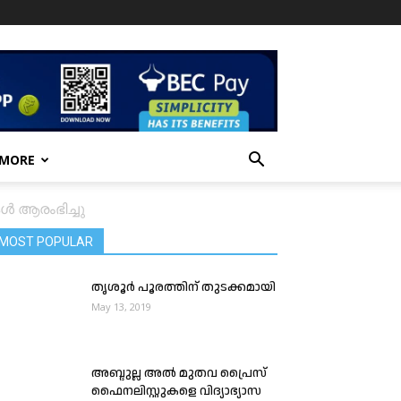
 MORE
ൾ ആരംഭിച്ചു
MOST POPULAR
തൃശൂര്‍ പൂരത്തിന് തുടക്കമായി
May 13, 2019
അബ്ദുല്ല അൽ മുതവ പ്രൈസ്
ഫൈനലിസ്റ്റുകളെ വിദ്യാഭ്യാസ