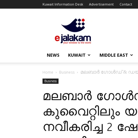
Kuwait Information Desk
Advertisement
Contact
ejalakam
NEWS
KUWAIT
MIDDLE EAST
മലബാർ ഗോൾഡ് & ഡയമണ്
Home
Business
Business
മലബാർ ഗോൾഡ്
കുവൈറ്റിലും 
നവീകരിച്ച 2 