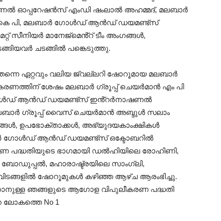
ണൽ ഓപ്പറേഷൻസ് എംഡി ഷംലാൽ അഹമ്മദ്, മലബാർ
 കെ പി, മലബാർ ഗോൾഡ് ആൻഡ് ഡയമണ്ട്‌സ്
് സീനിയർ മാനേജ്‌മെൻ്റ് ടീം അംഗങ്ങൾ,
ങിയവർ ചടങ്ങിൽ പങ്കെടുത്തു.
്നെ ഏറ്റവും വലിയ ജ്വല്ലറി ഷോറൂമായ മലബാർ
ണത്തിന് ശേഷം മലബാർ ഗ്രൂപ്പ് ചെയർമാൻ എം പി
 ഗോൾഡ് ആൻഡ് ഡയമണ്ട്സ് ഇൻ്റർനാഷണൽ
ലബാർ ഗ്രൂപ്പ് വൈസ് ചെയർമാൻ അബ്ദുൾ സലാം
 അംഗങ്ങൾ, ഉപഭോക്താക്കൾ, അഭ്യുദയകാംക്ഷികൾ
ലബാർ ഗോൾഡ് ആൻഡ് ഡയമണ്ട്സ് ഒക്ടോബറിൽ
ീകരണ പദ്ധതിയുടെ ഭാഗമായി ഡൽഹിയിലെ രോഹിണി,
ോഡുപ്പൽ, മഹാരാഷ്ട്രയിലെ സാംഗ്ലി,
ടങ്ങളിൽ ഷോറൂമുകൾ കഴിഞ്ഞ ആഴ്ച ആരംഭിച്ചു.
കാനുള്ള ഞങ്ങളുടെ ആഗോള വിപുലീകരണ പദ്ധതി
 ലോകത്തെ No 1