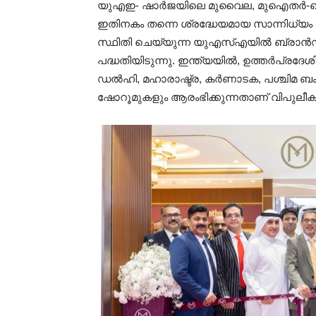
യുഎഇ- ഷാർജയിലെ മുവൈല, മുഐതർ-ഖത്
ഇതിനകം തന്നെ ശ്രദ്ധേയമായ സാന്നിധ്യം 
സ്ഥിതി ചെയ്യുന്ന യുഎസ്എയിൽ ബ്രാൻഡ
പദ്ധതിയിടുന്നു. ഇന്ത്യയിൽ, ഉത്തർപ്രദ
ഡൽഹി, മഹാരാഷ്ട്ര, കർണാടക, പശ്ചിമ ബ
ഷോറൂമുകളും ആരംഭിക്കുന്നതാണ് വിപുലീക