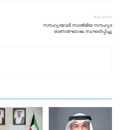
Next article
സൗഹൃദവേദി സാൽമിയ സൗഹൃദ
ഓണാഘോഷം സംഘടിപ്പിച്ചു