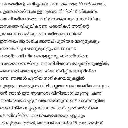
പനത്തിന്റെ ചവിട്ടുപടിയാണ്‌. കഴിഞ്ഞ 30 വർഷമായി,
 ഉത്തരവാദിത്തമുള്ളതുമായ രീതിയിൽ വിതരണം
മായ പ്രതിബദ്ധതയാണ് ഈ ആഗോള സാന്നിധ്യം
 ഈ മാസത്തെ വിപുലീകരണ പദ്ധതികൾ അതിന്റെ
്ടുപോകാൻ കഴിയും എന്നതിൽ ഞങ്ങൾക്ക്
 ഇതിനകം ആരംഭിച്ച അഞ്ച് പുതിയ ഷോറൂമുകളും
നരാരംഭിച്ച ഷോറൂമുകളും ഞങ്ങളുടെ
 തെളിവായി നിലകൊള്ളുന്നു. ബ്രാൻഡിനെ
സമയമാണെങ്കിലും, വരാനിരിക്കുന്ന ഓപ്പണിംഗുകളിൽ,
ൽസിൽ ഞങ്ങളുടെ ഫ്ലാഗ്ഷിപ്പ് ഷോറൂമിൻ്റെ
ലാണ്. ഞങ്ങൾ പുതിയ നാഴികക്കല്ലുകളിൽ
പാടുമുള്ള ഞങ്ങളുടെ വിശ്വസ്തരായ ഉപഭോക്താക്കളുടെ
 പറയാൻ ഞാൻ ഈ അവസരം വിനിയോഗിക്കുന്നു, എന്ന്
ഭിപ്രായപ്പെട്ടു.” വരാനിരിക്കുന്ന ഉദ്ഘാടനങ്ങളിൽ
യമണ്ട്സിൻ്റെ യുഎസിലെ ലോസ് ഏഞ്ചൽസിലെ
ബ്രാൻഡിൻ്റെ അഞ്ചാമത്തെയും ഏറ്റവും
ാരാഷ്ട്രതലത്തിൽ, മലബാർ ഗോൾഡ് & ഡയമണ്ട്‌സ്