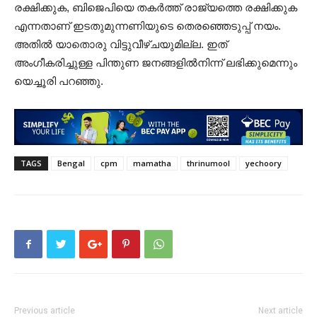
രക്ഷിക്കുക, ബിജെപിയെ തകര്‍ത്ത് രാജ്യത്തെ രക്ഷിക്കുക
എന്നതാണ് ഇടതുമുന്നണിയുടെ തെരഞ്ഞെടുപ്പ് നയം.
അതില്‍ യാതൊരു വിട്ടുവീഴ്ചയുമില്ല. ഇത്
അംഗീകരിച്ചുള്ള പിന്തുണ ജനങ്ങളില്‍നിന്ന് ലഭിക്കുമെന്നും
യെച്ചൂരി പറഞ്ഞു.
TAGS
Bengal
cpm
mamatha
thrinumool
yechoory
Previous article
Next article