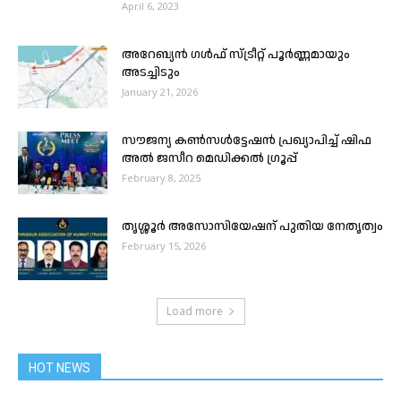
April 6, 2023
അറേബ്യൻ ഗൾഫ് സ്ട്രീറ്റ് പൂർണ്ണമായും
അടച്ചിടും
January 21, 2026
സൗജന്യ കൺസൾട്ടേഷൻ പ്രഖ്യാപിച്ച് ഷിഫ
അൽ ജസീറ മെഡിക്കൽ ഗ്രൂപ്പ്
February 8, 2025
തൃശ്ശൂർ അസോസിയേഷന് പുതിയ നേതൃത്വം
February 15, 2026
Load more
HOT NEWS