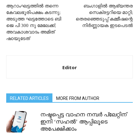
ആറാംഘട്ടത്തില്‍ തന്നെ
ബംഗാളിൽ ആഭ്യന്തര
കേവലഭൂരിപക്ഷം കടന്നു;
സെക്രട്ടറിയെ മാറ്റി;
അടുത്ത ഘട്ടത്തോടെ ബി
തെരഞ്ഞെടുപ്പ് കമ്മീഷന്റെ
ജെ പി 300 നു മേലേക്ക്;
നിർണ്ണായക ഇടപെടൽ
അവകാശവാദം അമിത്
ഷായുടേത്
Editor
RELATED ARTICLES
MORE FROM AUTHOR
നഷ്ടപ്പെട്ട വാഹന നമ്പർ പ്ലേറ്റിന്
ഇനി ‘സഹൽ’ ആപ്പിലൂടെ
അപേക്ഷിക്കാം