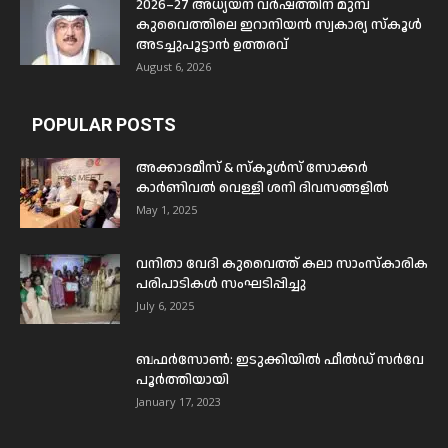
2026–27 അധ്യയന വർഷത്തിന് മുമ്പ്
കുവൈത്തിലെ ഇറാനിയൻ സ്വകാര്യ സ്കൂൾ
അടച്ചുപൂട്ടാൻ ഉത്തരവ്
August 6, 2026
POPULAR POSTS
അക്കാദമീസ് & സ്കൂൾസ് സോക്കർ
കാർണിവൽ വെള്ളി ശനി ദിവസങ്ങളിൽ
May 1, 2025
വനിതാ വേദി കുവൈത്ത് കലാ സാംസ്കാരിക
പരിപാടികൾ സംഘടിപ്പിച്ചു
July 6, 2025
ബഫര്‍സോണ്‍: ഇടുക്കിയില്‍ ഫീല്‍ഡ് സര്‍വേ
പൂര്‍ത്തിയായി
January 17, 2023