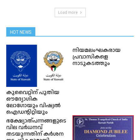
Load more
HOT NEWS
നിയമലംഘകരായ
പ്രവാസികളെ
നാടുകടത്തും
കുവൈറ്റിന് പുതിയ
ഔദ്യോഗിക
ലോഗോയും വിഷ്വൽ
ഐഡൻ്റിറ്റിയും
ഭക്ഷ്യോത്പന്നങ്ങളുടെ
വില വർധനവ്
തടയുന്നതിന് കർശന