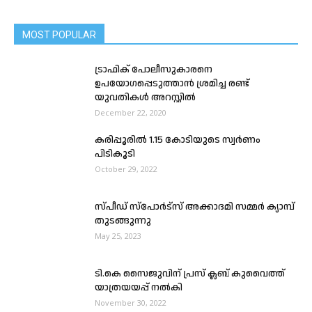
MOST POPULAR
ട്രാഫിക് പോലീസുകാരനെ
ഉപയോഗപ്പെടുത്താൻ ശ്രമിച്ച രണ്ട്
യുവതികൾ അറസ്റ്റിൽ
December 22, 2020
കരിപ്പൂരിൽ 1.15 കോടിയുടെ സ്വർണം
പിടികൂടി
October 29, 2022
സ്പീഡ് സ്പോർട്സ് അക്കാദമി സമ്മർ ക്യാമ്പ്
തുടങ്ങുന്നു
May 25, 2023
ടി.കെ സൈജുവിന്‌ പ്രസ് ക്ലബ് കുവൈത്ത്
യാത്രയയപ്പ് നൽകി
November 30, 2022