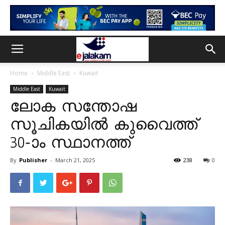
Home
Middle East
Kuwait
Middle East
Kuwait
ലോക സന്തോഷ
സൂചികയിൽ കുവൈത്ത്
30-ാം സ്ഥാനത്ത്
By
Publisher
-
March 21, 2025
238
0