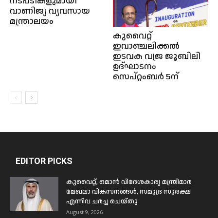
നടപടികളുമായി
വാണിജ്യ വ്യവസായ
മന്ത്രാലയം
കുവൈറ്റ്‌
ഇവാഞ്ചലിക്കല്‍
ഇടവക വജ്ര ജൂബിലി
ഉദ്ഘാടനം
സെപ്റ്റംബർ 5ന്‌
EDITOR PICKS
കുവൈറ്റ്, ഒമാൻ വിദേശകാര്യ മന്ത്രിമാർ
മേഖലാ വികസനങ്ങൾ, സമുദ്ര സുരക്ഷ
എന്നിവ ചർച്ച ചെയ്തു
August 9, 2026