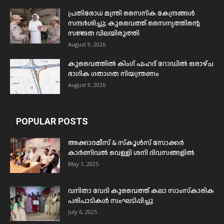
പ്രതിരോധ മന്ത്രി സൈനിക കേന്ദ്രങ്ങൾ
സന്ദർശിച്ചു; കുവൈത്ത് സൈന്യത്തിന്റെ
സജ്ജത വിലയിരുത്തി
August 9, 2026
കുവൈത്തിൽ കിംഗ് ഫഹദ് റോഡിൽ ഒരാഴ്ച
ഭാഗിക ഗതാഗത നിയന്ത്രണം
August 9, 2026
POPULAR POSTS
അക്കാദമീസ് & സ്കൂൾസ് സോക്കർ
കാർണിവൽ വെള്ളി ശനി ദിവസങ്ങളിൽ
May 1, 2025
വനിതാ വേദി കുവൈത്ത് കലാ സാംസ്കാരിക
പരിപാടികൾ സംഘടിപ്പിച്ചു
July 6, 2025