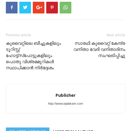
Previous article
Next article
കുവൈറ്റിലെ ബീച്ചുകളിലും
സാരഥി കുവൈറ്റ് കേന്ദ്ര
ടൂറിസ്റ്റ്
വനിതാ വേദി വനിതാദിനം
ഹോട്ട്‌സ്‌പോട്ടുകളിലും
സംഘടിപ്പിച്ചു
പൊതു വിശ്രമമുറികൾ
സ്ഥാപിക്കാൻ നിർദ്ദേശം
Publisher
http://www.ejalakam.com