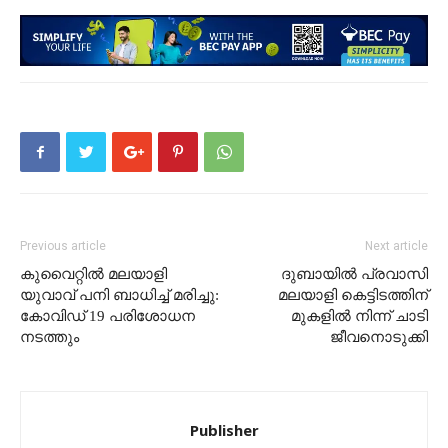
Previous article
Next article
കുവൈറ്റിൽ മലയാളി
ദുബായിൽ പ്രവാസി
യുവാവ് പനി ബാധിച്ച് മരിച്ചു:
മലയാളി കെട്ടിടത്തിന്
കോവിഡ് 19 പരിശോധന
മുകളില്‍ നിന്ന് ചാടി
നടത്തും
ജീവനൊടുക്കി
Publisher