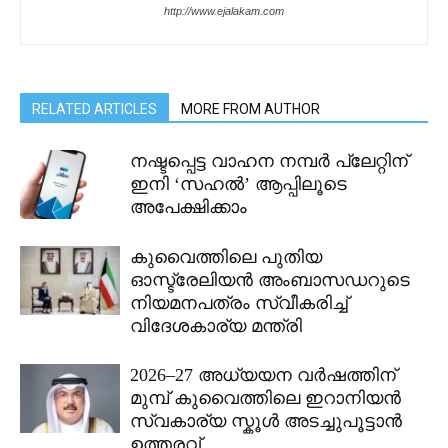
http://www.ejalakam.com
RELATED ARTICLES
MORE FROM AUTHOR
നഷ്ടപ്പെട്ട വാഹന നമ്പർ പ്ലേറ്റിന്
ഇനി ‘സഹൽ’ ആപ്പിലൂടെ
അപേക്ഷിക്കാം
കുവൈത്തിലെ പുതിയ
ഓസ്ട്രേലിയൻ അംബാസഡറുടെ
നിയമനപത്രം സ്വീകരിച്ച്
വിദേശകാര്യ മന്ത്രി
2026–27 അധ്യയന വർഷത്തിന്
മുമ്പ് കുവൈത്തിലെ ഇറാനിയൻ
സ്വകാര്യ സ്കൂൾ അടച്ചുപൂട്ടാൻ
ഉത്തരവ്