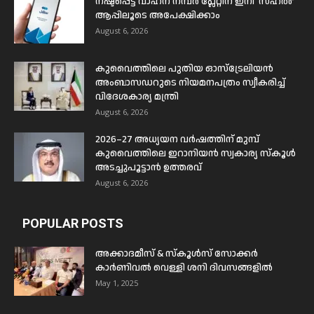
നഷ്ടപ്പെട്ട വാഹന നമ്പർ പ്ലേറ്റിന് ഇനി ‘സഹൽ’
ആപ്പിലൂടെ അപേക്ഷിക്കാം
August 6, 2026
കുവൈത്തിലെ പുതിയ ഓസ്ട്രേലിയൻ
അംബാസഡറുടെ നിയമനപത്രം സ്വീകരിച്ച്
വിദേശകാര്യ മന്ത്രി
August 6, 2026
2026–27 അധ്യയന വർഷത്തിന് മുമ്പ്
കുവൈത്തിലെ ഇറാനിയൻ സ്വകാര്യ സ്കൂൾ
അടച്ചുപൂട്ടാൻ ഉത്തരവ്
August 6, 2026
POPULAR POSTS
അക്കാദമീസ് & സ്കൂൾസ് സോക്കർ
കാർണിവൽ വെള്ളി ശനി ദിവസങ്ങളിൽ
May 1, 2025