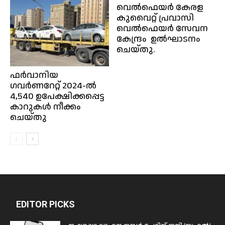
വെൽഫെയർ കേരള
കുവൈറ്റ്‌ പ്രവാസി
വെൽഫെയർ സേവന
കേന്ദ്രം ഉൽഘാടനം
ചെയ്തു.
ഫർവാനിയ
ഗവർണറേറ്റ് 2024-ൽ
4,540 ഉപേക്ഷിക്കപ്പെട്ട
കാറുകൾ നീക്കം
ചെയ്തു
EDITOR PICKS