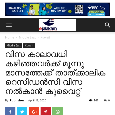
Home
Middle East
Kuwait
Middle East
Kuwait
വിസ കാലാവധി
കഴിഞ്ഞവർക്ക് മൂന്നു
മാസത്തേക്ക് താത്ക്കാലിക
റെസിഡൻസി വിസ
നൽകാൻ കുവൈറ്റ്
By
Publisher
-
April 18, 2020
141
0