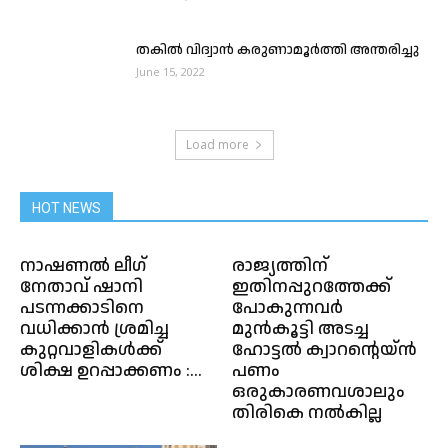
ത​കി​ല്‍ വി​ദ്വാ​ന്‍ ക​രു​ണാ​മൂ​ര്‍​ത്തി അ​ന്ത​രി​ച്ചു
June 15, 2022
Load more
HOT NEWS
നാഷണൽ ലീഗ്
രാജ്യത്തിന്
നേതാവ് ഷാനി
ഇതിനപ്പുറത്തേക്ക്
പടന്നക്കാടിനെ
പോകുന്നവർ
വധിക്കാൻ ശ്രമിച്ച
മുൻകൂട്ടി അടച്ച
കുറ്റവാളികൾക്ക്
ഹോട്ടൽ ക്വാറൻ്റെയ്ൻ
ശിക്ഷ ഉറപ്പാക്കണം :...
പണം
ഒരുകാരണവശാലും
തിരികെ നൽകില്ല