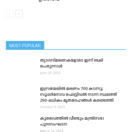
MOST POPULAR
ത്യാഗസ്മരണകളോടെ ഇന്ന് ബലി
പെരുന്നാൾ
June 29, 2023
ഇസ്രയേലിൽ മരണം 700 കടന്നു;
സൂപ്പർനോവ ഫെസ്റ്റിവൽ നടന്ന സ്ഥലത്ത്
250-ലധികം മൃതദേഹങ്ങൾ കണ്ടെത്തി
October 9, 2023
കുവൈത്തിൽ വീണ്ടും മന്ത്രിസഭാ
പുനസംഘടന
March 22, 2022