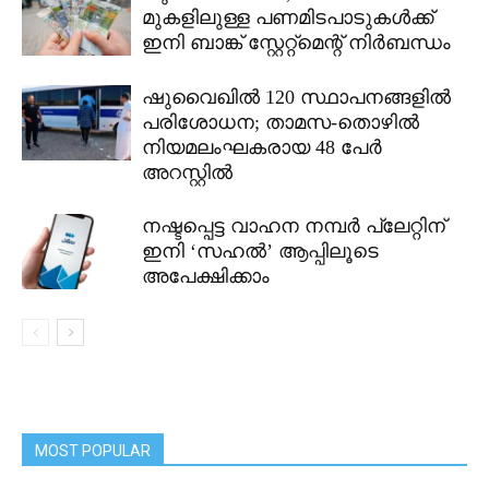
മുകളിലുള്ള പണമിടപാടുകൾക്ക്
ഇനി ബാങ്ക് സ്റ്റേറ്റ്മെന്റ് നിർബന്ധം
ഷുവൈഖിൽ 120 സ്ഥാപനങ്ങളിൽ
പരിശോധന; താമസ-തൊഴിൽ
നിയമലംഘകരായ 48 പേർ
അറസ്റ്റിൽ
നഷ്ടപ്പെട്ട വാഹന നമ്പർ പ്ലേറ്റിന്
ഇനി ‘സഹൽ’ ആപ്പിലൂടെ
അപേക്ഷിക്കാം
MOST POPULAR