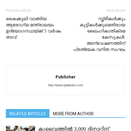
Previous article
Next article
കൈക്കൂലി വാങ്ങിയ
സ്ത്രീകള്‍ക്കും
ആരോഗ്യ മന്ത്രാലയം
കുട്ടികൾക്കുമെതിരായ
ഉദ്യോഗസ്ഥയ്ക്ക് 3 വർഷം
ലൈംഗികാതിക്രമ
തടവ്
കേസുകൾ:
അന്വേഷണത്തിന്
പ്രത്യേക വനിത സംഘം
Publisher
http://www.ejalakam.com
RELATED ARTICLES
MORE FROM AUTHOR
കുവൈത്തിൽ 3,000 ദിനാറിന്