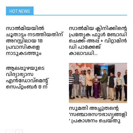
HOT NEWS
സാൽമിയയിൽ
സാൽമിയ ക്ലിനിക്കിൻ്റെ
ചൂതാട്ടം നടത്തിയതിന്
പ്രത്യേക ഫുൾ ബോഡി
അറസ്റ്റിലായ 18
ചെക്ക്-അപ്പ് + വിറ്റാമിൻ
പ്രവാസികളെ
ഡി പാക്കേജ്
നാടുകടത്തും
കാലാവധി...
ആലപ്പുഴയുടെ
വിദ്യാഭ്യാസ
എൻഡോവ്മെന്റ്
സെപ്റ്റംബർ 8 ന്
സുമതി അച്ചുതന്റെ
‘സഞ്ചാരസൗഭാഗ്യങ്ങളില
‘ പ്രകാശനം ചെയ്തു