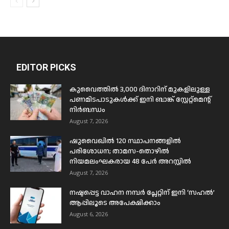
EDITOR PICKS
കുവൈത്തിൽ 3,000 ദിനാറിന് മുകളിലുള്ള
പണമിടപാടുകൾക്ക് ഇനി ബാങ്ക് സ്റ്റേറ്റ്മെന്റ്
നിർബന്ധം
August 7, 2026
ഷുവൈഖിൽ 120 സ്ഥാപനങ്ങളിൽ
പരിശോധന; താമസ-തൊഴിൽ
നിയമലംഘകരായ 48 പേർ അറസ്റ്റിൽ
August 7, 2026
നഷ്ടപ്പെട്ട വാഹന നമ്പർ പ്ലേറ്റിന് ഇനി ‘സഹൽ’
ആപ്പിലൂടെ അപേക്ഷിക്കാം
August 6, 2026