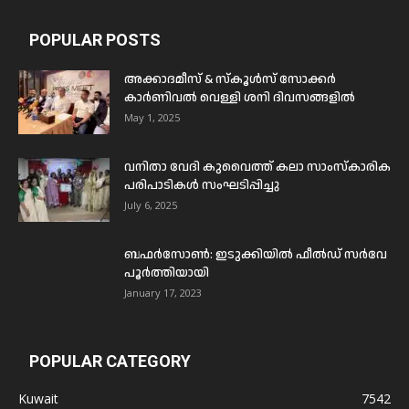
POPULAR POSTS
അക്കാദമീസ് & സ്കൂൾസ് സോക്കർ
കാർണിവൽ വെള്ളി ശനി ദിവസങ്ങളിൽ
May 1, 2025
വനിതാ വേദി കുവൈത്ത് കലാ സാംസ്കാരിക
പരിപാടികൾ സംഘടിപ്പിച്ചു
July 6, 2025
ബഫര്‍സോണ്‍: ഇടുക്കിയില്‍ ഫീല്‍ഡ് സര്‍വേ
പൂര്‍ത്തിയായി
January 17, 2023
POPULAR CATEGORY
Kuwait
7542