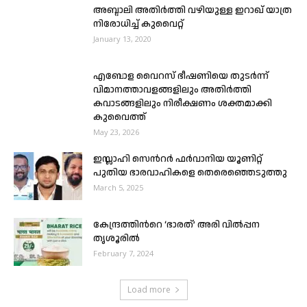
അബ്ദാലി അതിർത്തി വഴിയുള്ള ഇറാഖ് യാത്ര
നിരോധിച്ച് കുവൈറ്റ്
January 13, 2020
എബോള വൈറസ് ഭീഷണിയെ തുടർന്ന്
വിമാനത്താവളങ്ങളിലും അതിർത്തി
കവാടങ്ങളിലും നിരീക്ഷണം ശക്തമാക്കി
കുവൈത്ത്
May 23, 2026
ഇസ്ലാഹി സെൻറർ ഫർവാനിയ യൂണിറ്റ്
പുതിയ ഭാരവാഹികളെ തെരെഞ്ഞെടുത്തു
March 5, 2025
കേന്ദ്രത്തിന്‍റെ ‘ഭാരത്’ അരി വിൽപ്പന
തൃശൂരിൽ
February 7, 2024
Load more