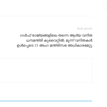
Next article
ഗൾഫ് രാജ്യങ്ങളിലെ തന്നെ ആദ്യ വനിത
ധനമന്ത്രി കുവൈറ്റിൽ; മൂന്ന് വനിതകൾ
ഉള്‍പ്പെടെ 15 അംഗ മന്ത്രിസഭ അധികാരമേറ്റു