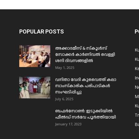
POPULAR POSTS
P
അക്കാദമീസ് & സ്കൂൾസ്
K
സോക്കർ കാർണിവൽ വെള്ളി
Ku
ശനി ദിവസങ്ങളിൽ
ം
May 1, 2025
Ke
In
വനിതാ വേദി കുവൈത്ത് കലാ
സാംസ്കാരിക പരിപാടികൾ
N
സംഘടിപ്പിച്ചു
Mi
July 6, 2025
Ku
ബഫര്‍സോണ്‍: ഇടുക്കിയില്‍
T
ഫീല്‍ഡ് സര്‍വേ പൂര്‍ത്തിയായി
B
January 17, 2023