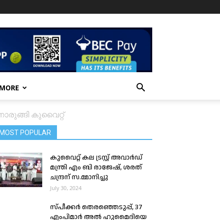
 MORE
രുങ്ങി കുവൈറ്റ്
MOST POPULAR
കുവൈറ്റ്‌ കല ട്രസ്റ്റ്‌ അവാർഡ്
മന്ത്രി എം ബി രാജേഷ്, ശരത്
ചന്ദ്രന് സ.മ്മാനിച്ചു
July 30, 2024
സ്പീക്കർ തെരഞ്ഞെടുപ്പ്, 37
എംപിമാർ അൽ ഹുമൈദിയെ