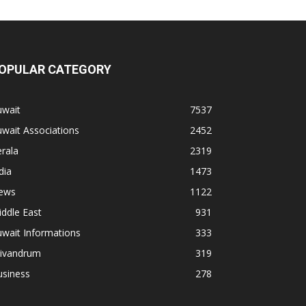
OPULAR CATEGORY
uwait
7537
wait Associations
2452
rala
2319
dia
1473
ews
1122
ddle East
931
wait Informations
333
rivandrum
319
usiness
278