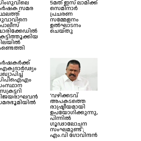
ിംഗുവിലെ
5മത് ഇസ് ലാമിക്ക്
കർഷക സമര
സെമിനാർ
്ഥലത്ത്
പ്രചരണ
ുവാവിനെ
സമ്മേളനം
ൊലീസ്
ഉൽഘാടനം
ാരിക്കേഡിൽ
ചെയ്തു
െട്ടിത്തൂക്കിയ
ിലയിൽ
ണ്ടെത്തി
ർഷകർക്ക്
ക്യദാർഢ്യം
രഖ്യാപിച്ച്
സിപിഐഎം
ംസ്ഥാന
െക്രട്ടറി
‘വഴിക്കടവ്
വിജയരാഘവൻ
അപകടത്തെ
മരഭൂമിയിൽ
രാഷ്ട്രീയമായി
ഉപയോഗിക്കുന്നു,
പിന്നിൽ
ഗൂഢാലോചന
സംഘമുണ്ട്’;
എം.വി ഗോവിന്ദൻ