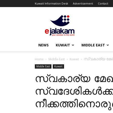
Kuwait Information Desk
Advertisement
Contact
ejalakam
NEWS
KUWAIT
MIDDLE EAST
സ്വകാര്യ മേഖല
Home
Middle East
Kuwait
Middle East
Kuwait
സ്വകാര്യ മേഖ
സ്വദേശികള്‍ക്
നീക്കത്തിനൊരുങ