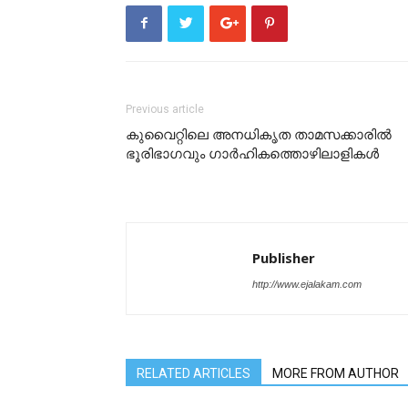
Previous article
കുവൈറ്റിലെ അനധികൃത താമസക്കാരിൽ
ഭൂരിഭാഗവും ഗാർഹികത്തൊഴിലാളികൾ
Publisher
http://www.ejalakam.com
RELATED ARTICLES
MORE FROM AUTHOR