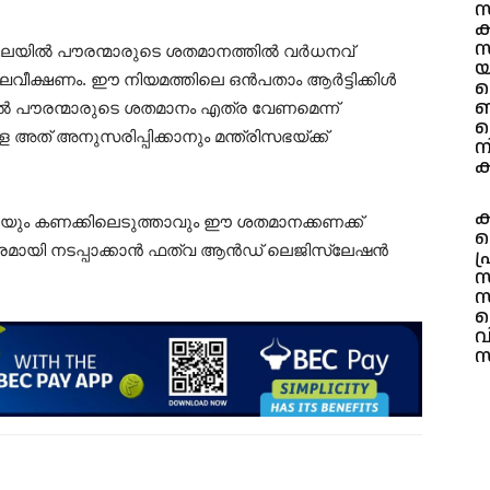
സ
സ
േഖലയിൽ പൗരന്മാരുടെ ശതമാനത്തിൽ വർധനവ്
യ
വീക്ഷണം. ഈ നിയമത്തിലെ ഒൻപതാം ആർട്ടിക്കിൾ
പ
ബ
 പൗരന്മാരുടെ ശതമാനം എത്ര വേണമെന്ന്
ക
അത് അനുസരിപ്പിക്കാനും മന്ത്രിസഭയ്ക്ക്
ന
ക
ക
ും കണക്കിലെടുത്താവും ഈ ശതമാനക്കണക്ക്
ഐ
പരമായി നടപ്പാക്കാൻ ഫത്വ ആൻഡ് ലെജിസ്ലേഷൻ
പ്
സ
സ
സ