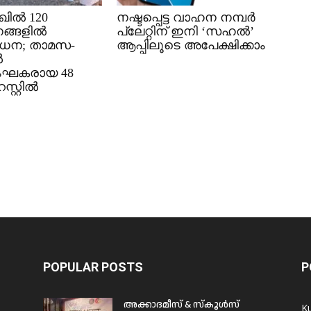
ിൽ 120
നഷ്ടപ്പെട്ട വാഹന നമ്പർ
ങ്ങളിൽ
പ്ലേറ്റിന് ഇനി ‘സഹൽ’
ധന; താമസ-
ആപ്പിലൂടെ അപേക്ഷിക്കാം
ൽ
ംഘകരായ 48
്റ്റിൽ
POPULAR POSTS
P
അക്കാദമീസ് & സ്കൂൾസ്
K