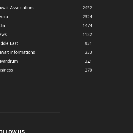
wait Associations
2452
rala
2324
dia
1474
ews
1122
ddle East
931
wait Informations
333
rivandrum
321
usiness
278
OLLOW US