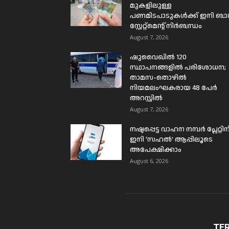
മുകളിലുള്ള
പണമിടപാടുകൾക്ക് ഇനി ബാങ്
സ്റ്റേറ്റ്മെന്റ് നിർബന്ധം
August 7, 2026
ഷുവൈഖിൽ 120
സ്ഥാപനങ്ങളിൽ പരിശോധന;
താമസ-തൊഴിൽ
നിയമലംഘകരായ 48 പേർ
അറസ്റ്റിൽ
August 7, 2026
നഷ്ടപ്പെട്ട വാഹന നമ്പർ പ്ലേറ്റിന
ഇനി ‘സഹൽ’ ആപ്പിലൂടെ
അപേക്ഷിക്കാം
August 6, 2026
TE