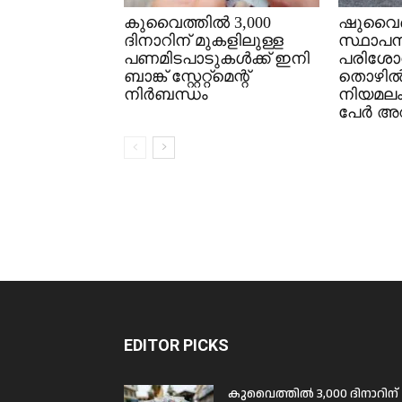
കുവൈത്തിൽ 3,000
ഷുവൈഖ
ദിനാറിന് മുകളിലുള്ള
സ്ഥാപന
പണമിടപാടുകൾക്ക് ഇനി
പരിശോ
ബാങ്ക് സ്റ്റേറ്റ്മെന്റ്
തൊഴി
നിർബന്ധം
നിയമല
പേർ അറസ
EDITOR PICKS
കുവൈത്തിൽ 3,000 ദിനാറിന്