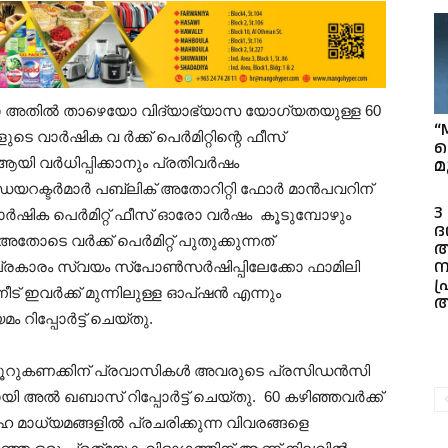
യോ അതിൽ താഴെയോ വിദ്യാഭ്യാസ യോഗ്യതയുള്ള 60
“
െ വാർഷിക വ ർക്ക് പെർമിറ്റിന്റെ ഫീസ്
വ
മ
ാർ ആയി വർധിപ്പിക്കാനും പ്രതിവർഷം
്റ് ഡയറക്ടർമാർ പബ്ലിക് അതോറിറ്റി ഫോർ മാൻ‌പവറിന്
3
ർ‌ഷിക പെർ‌മിറ്റ് ഫീസ് ഓരോ വർഷം കൂടുമ്പോഴും
ദ
ോടെ വർക്ക് പെർമിറ്റ് പുതുക്കുന്നത്
ആ
ന
്രകാരം സ്വയം സ്പോൺസർഷിപ്പിലേക്കോ ഫാമിലി
പ
ട് ഇവർക്ക് മുന്നിലുള്ള ഓപ്ഷൻ എന്നും
അ
 റിപ്പോർട്ട് ചെയ്തു.
ള നൂറുകണക്കിന് പ്രവാസികൾ അവരുടെ പ്രസിഡൻസി
യതായി അൽ ഖബാസ് റിപ്പോർട്ട് ചെയ്തു. 60 കഴിഞ്ഞവർക്ക്
ാധ്യമങ്ങളിൽ പ്രചരിക്കുന്ന വിവരങ്ങളെ