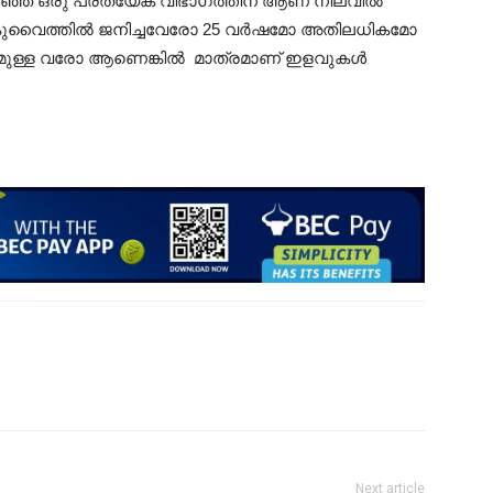
കഴിഞ്ഞ ഒരു പ്രത്യേക വിഭാഗത്തിന് ആണ് നിലവിൽ
വൻ കുവൈത്തിൽ ജനിച്ചവേരോ 25 വർഷമോ അതിലധികമോ
മുള്ള വരോ ആണെങ്കിൽ മാത്രമാണ് ഇളവുകൾ
Next article