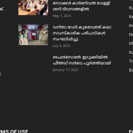
സോക്കർ കാർണിവൽ വെള്ളി
Ku
ക്
ശനി ദിവസങ്ങളിൽ
May 1, 2025
Ke
In
വനിതാ വേദി കുവൈത്ത് കലാ
സാംസ്കാരിക പരിപാടികൾ
N
സംഘടിപ്പിച്ചു
Mi
July 6, 2025
Ku
ബഫര്‍സോണ്‍: ഇടുക്കിയില്‍
T
ഫീല്‍ഡ് സര്‍വേ പൂര്‍ത്തിയായി
B
January 17, 2023
്
RMS OF USE
F