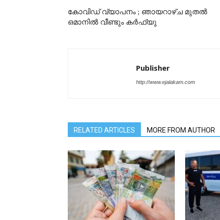
കോവിഡ് വ്യാപനം ; ഞായറാഴ്ച മുതൽ
ഒമാനിൽ വീണ്ടും കർഫ്യു
Publisher
http://www.ejalakam.com
RELATED ARTICLES
MORE FROM AUTHOR