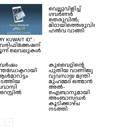
വെല്ലുവിളിച്ച്
ഗവർണർ
തെരുവിൽ;
മിഠായിത്തെരുവിലെത്തി
ഹൽവ വാങ്ങി
MY KUWAIT ID” :
െരിഫിക്കേഷന്
ൂന്ന് ലെവലുകൾ
 വർഷം
കുവൈറ്റിന്റെ
ന്തഡോക്ടറായി
പുതിയ വാണിജ്യ
ൾമാറാട്ടം
വ്യവസായ മന്ത്രി
ടത്തിയ
മുഹമ്മദ് ഒത്മാൻ
്രവാസി
അൽ-
റസ്റ്റിൽ
ഐബാനുമായി
അംബാസഡർ
കൂടിക്കാഴ്ച
നടത്തി