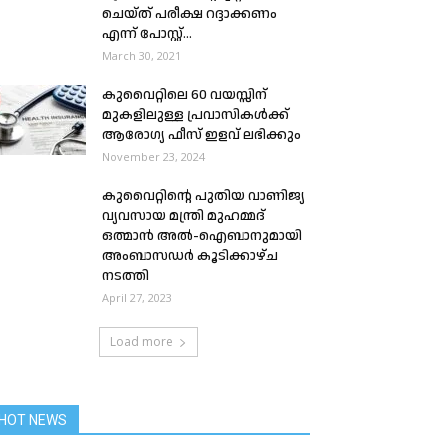
ചെയ്ത് പരീക്ഷ റദ്ദാക്കണം
എന്ന് പോസ്റ്റ്...
March 30, 2021
കുവൈറ്റിലെ 60 വയസ്സിന്
മുകളിലുള്ള പ്രവാസികൾക്ക്
ആരോഗ്യ ഫീസ് ഇളവ് ലഭിക്കും
November 23, 2024
കുവൈറ്റിന്റെ പുതിയ വാണിജ്യ
വ്യവസായ മന്ത്രി മുഹമ്മദ്
ഒത്മാൻ അൽ-ഐബാനുമായി
അംബാസഡർ കൂടിക്കാഴ്ച
നടത്തി
April 27, 2023
Load more
HOT NEWS