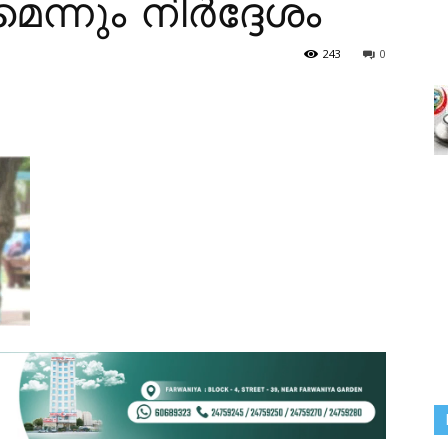
െന്നും നിർദ്ദേശം
243
0