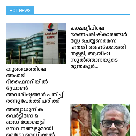
HOT NEWS
ലക്ഷദ്വീപിലെ
ഭരണപരിഷ്‌കാരങ്ങൾ
സ്റ്റേ ചെയ്യണമെന്ന
ഹര്‍ജി ഹൈക്കോടതി
തള്ളി, ആയിഷ
സുല്‍ത്താനയുടെ
മുന്‍കൂര്‍...
കുവൈത്തിലെ
അഹ്മദി
റിഫൈനറിയിൽ
ഡ്രോൺ
അവശിഷ്ടങ്ങൾ പതിച്ച്
രണ്ടുപേർക്ക് പരിക്ക്
അത്യാധുനിക
വെർട്ടിഗോ &
ഓഡിയോമെട്രി
സേവനങ്ങളുമായി
മെട്രോ മെഡിക്കൽ