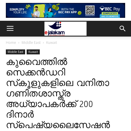
Home
Middle East
Kuwait
Middle East
Kuwait
കുവൈത്തിൽ
സെക്കൻഡറി
സ്‌കൂളുകളിലെ വനിതാ
ഗണിതശാസ്ത്ര
അധ്യാപകർക്ക് 200
ദിനാർ
സ്‌പെഷ്യലൈസേഷൻ