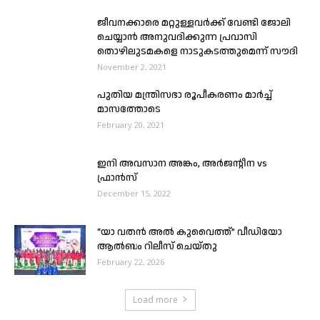
ജീവനക്കാരെ മറ്റുള്ളവർക്ക് വേണ്ടി ജോലി
ചെയ്യാൻ അനുവദിക്കുന്ന പ്രവാസി
തൊഴിലുടമകളെ നാടുകടത്തുമെന്ന് സൗദി
November 2, 2021
പുതിയ മന്ത്രിസഭാ രൂപീകരണം മാർച്ച്
മാസത്തോടെ
February 20, 2021
ഇനി അവസാന അങ്കം, അർജന്റീന vs
ഫ്രാൻസ്
December 15, 2022
“യാ വതൻ അൽ കുവൈത്ത്” വീഡിയോ
ആൽബം റിലീസ് ചെയ്തു
February 22, 2026
Load more