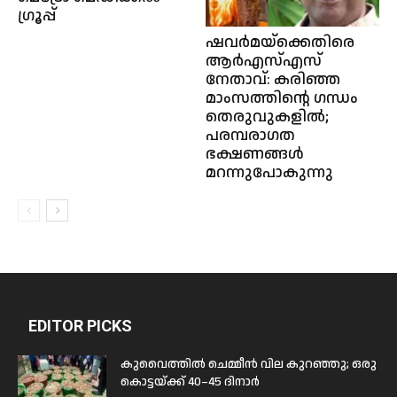
ഗ്രൂപ്പ്
ഷവർമയ്ക്കെതിരെ
ആർഎസ്എസ്
നേതാവ്: കരിഞ്ഞ
മാംസത്തിന്റെ ഗന്ധം
തെരുവുകളിൽ;
പരമ്പരാഗത
ഭക്ഷണങ്ങൾ
മറന്നുപോകുന്നു
EDITOR PICKS
കുവൈത്തിൽ ചെമ്മീൻ വില കുറഞ്ഞു; ഒരു
കൊട്ടയ്ക്ക് 40–45 ദിനാർ