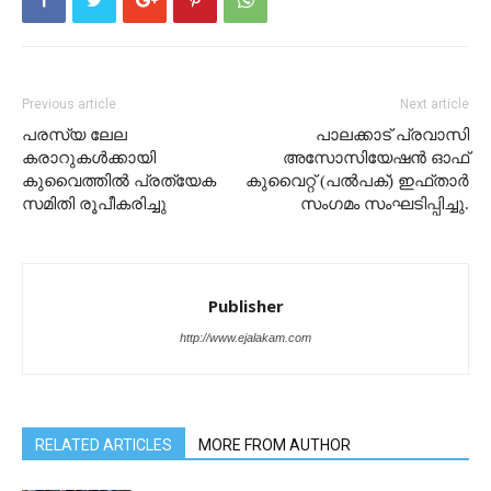
Previous article
Next article
പരസ്യ ലേല
പാലക്കാട് പ്രവാസി
കരാറുകൾക്കായി
അസോസിയേഷൻ ഓഫ്
കുവൈത്തിൽ പ്രത്യേക
കുവൈറ്റ് (പൽപക്) ഇഫ്താർ
സമിതി രൂപീകരിച്ചു
സംഗമം സംഘടിപ്പിച്ചു.
Publisher
http://www.ejalakam.com
RELATED ARTICLES
MORE FROM AUTHOR