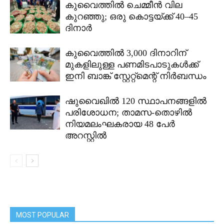
കുവൈത്തിൽ ചെമ്മീൻ വില
കുറഞ്ഞു; ഒരു കൊട്ടയ്ക്ക് 40–45
ദിനാർ
കുവൈത്തിൽ 3,000 ദിനാറിന്
മുകളിലുള്ള പണമിടപാടുകൾക്ക്
ഇനി ബാങ്ക് സ്റ്റേറ്റ്മെന്റ് നിർബന്ധം
ഷുവൈഖിൽ 120 സ്ഥാപനങ്ങളിൽ
പരിശോധന; താമസ-തൊഴിൽ
നിയമലംഘകരായ 48 പേർ
അറസ്റ്റിൽ
MOST POPULAR