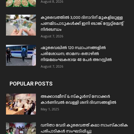
August 8, 2026
കുവൈത്തിൽ 3,000 ദിനാറിന് മുകളിലുള്ള
പണമിടപാടുകൾക്ക് ഇനി ബാങ്ക് സ്റ്റേറ്റ്മെന്റ്
നിർബന്ധം
August 7, 2026
ഷുവൈഖിൽ 120 സ്ഥാപനങ്ങളിൽ
പരിശോധന; താമസ-തൊഴിൽ
നിയമലംഘകരായ 48 പേർ അറസ്റ്റിൽ
August 7, 2026
POPULAR POSTS
അക്കാദമീസ് & സ്കൂൾസ് സോക്കർ
കാർണിവൽ വെള്ളി ശനി ദിവസങ്ങളിൽ
May 1, 2025
വനിതാ വേദി കുവൈത്ത് കലാ സാംസ്കാരിക
പരിപാടികൾ സംഘടിപ്പിച്ചു