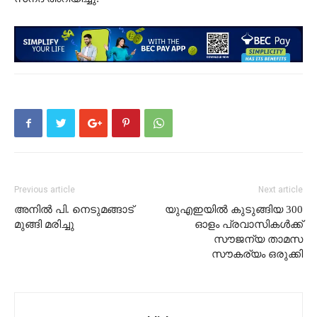
Previous article
Next article
അനിൽ പി. നെടുമങ്ങാട്
യുഎഇയിൽ കുടുങ്ങിയ 300
മുങ്ങി മരിച്ചു
ഓളം പ്രവാസികൾക്ക്
സൗജന്യ താമസ
സൗകര്യം ഒരുക്കി