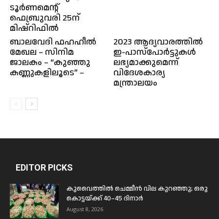
ടൂർണമെന്റ്
ഫെബ്രുവരി 25ന്
മിഷ്റിഫിൽ
ബാലവേദി ഫഹഹീൽ
2023 ആദ്യവാരത്തിൽ
മേഖല – സിനിമ
ഇ-പാസ്‌പോർട്ടുകൾ
ജാലകം – “കുഞ്ഞു
ലഭ്യമാക്കുമെന്ന്
കണ്ണുകളിലൂടെ” –
വിദേശകാര്യ
മന്ത്രാലയം
EDITOR PICKS
കുവൈത്തിൽ ചെമ്മീൻ വില കുറഞ്ഞു; ഒരു
കൊട്ടയ്ക്ക് 40–45 ദിനാർ
August 8, 2026