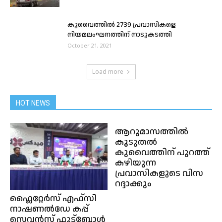
കുവൈത്തിൽ 2739 പ്രവാസികളെ
നിയമലംഘനത്തിന് നാടുകടത്തി
October 21, 2021
Load more
HOT NEWS
ആറുമാസത്തിൽ
കൂടുതൽ
കുവൈത്തിന് പുറത്ത്
കഴിയുന്ന
പ്രവാസികളുടെ വിസ
റദ്ദാക്കും
ഫ്ലൈറ്റേർസ് എഫ്‌സി
നാഷണൽഡേ കപ്പ്
സെവൻസ് ഫുട്ബോൾ