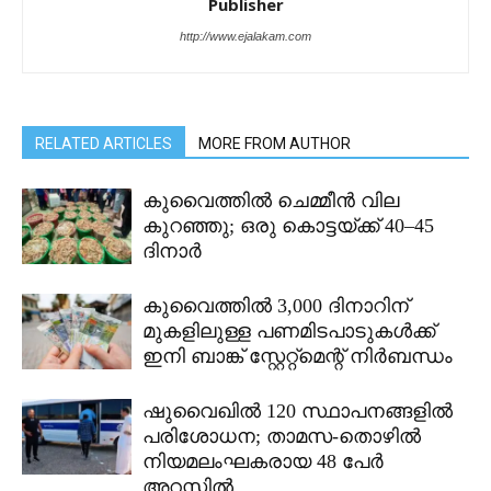
Publisher
http://www.ejalakam.com
RELATED ARTICLES
MORE FROM AUTHOR
കുവൈത്തിൽ ചെമ്മീൻ വില
കുറഞ്ഞു; ഒരു കൊട്ടയ്ക്ക് 40–45
ദിനാർ
കുവൈത്തിൽ 3,000 ദിനാറിന്
മുകളിലുള്ള പണമിടപാടുകൾക്ക്
ഇനി ബാങ്ക് സ്റ്റേറ്റ്മെന്റ് നിർബന്ധം
ഷുവൈഖിൽ 120 സ്ഥാപനങ്ങളിൽ
പരിശോധന; താമസ-തൊഴിൽ
നിയമലംഘകരായ 48 പേർ
അറസ്റ്റിൽ