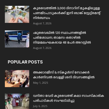
കുവൈത്തിൽ 3,000 ദിനാറിന് മുകളിലുള്ള
പണമിടപാടുകൾക്ക് ഇനി ബാങ്ക് സ്റ്റേറ്റ്മെന്റ്
നിർബന്ധം
August 7, 2026
ഷുവൈഖിൽ 120 സ്ഥാപനങ്ങളിൽ
പരിശോധന; താമസ-തൊഴിൽ
നിയമലംഘകരായ 48 പേർ അറസ്റ്റിൽ
August 7, 2026
POPULAR POSTS
അക്കാദമീസ് & സ്കൂൾസ് സോക്കർ
കാർണിവൽ വെള്ളി ശനി ദിവസങ്ങളിൽ
May 1, 2025
വനിതാ വേദി കുവൈത്ത് കലാ സാംസ്കാരിക
പരിപാടികൾ സംഘടിപ്പിച്ചു
July 6, 2025